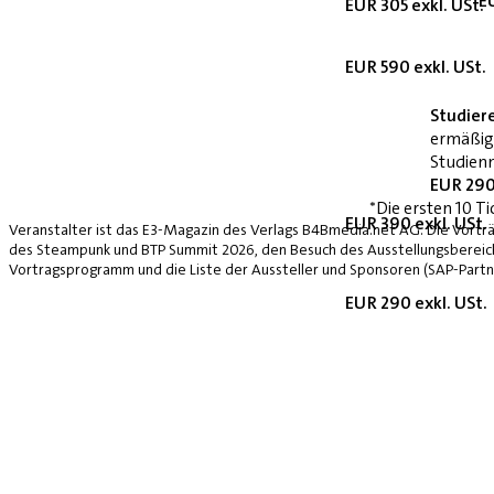
E
EUR 305 exkl. USt.
EUR 590 exkl. USt.
Studier
ermäßig
Studienn
EUR 290
*Die ersten 10 Ti
EUR 390 exkl. USt.
Veranstalter ist das E3-Magazin des Verlags B4Bmedia.net AG. Die Vorträ
des Steampunk und BTP Summit 2026, den Besuch des Ausstellungsbereich
Vortragsprogramm und die Liste der Aussteller und Sponsoren (SAP-Partne
EUR 290 exkl. USt.