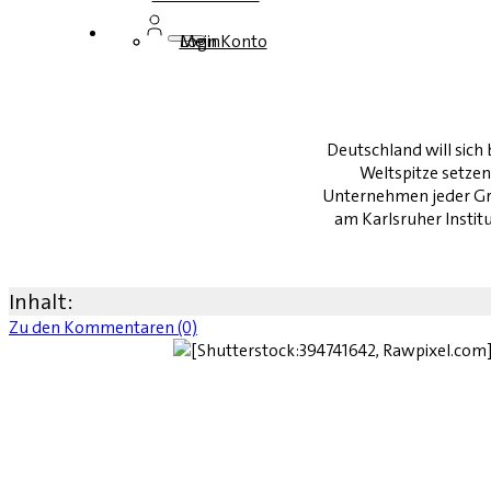
Login
Mein Konto
Deutschland will sich 
Weltspitze setze
Unternehmen jeder Grö
am Karlsruher Instit
Inhalt:
Zu den Kommentaren (0)