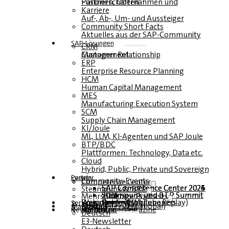
Fusionen, Übernahmen und Partnerschaften
Karriere
Auf-, Ab-, Um- und Aussteiger
Community Short Facts
Aktuelles aus der SAP-Community
SAP-Lösungen
CRM
Customer Relationship Management
ERP
Enterprise Resource Planning
HCM
Human Capital Management
MES
Manufacturing Execution System
SCM
Supply Chain Management
KI/Joule
ML, LLM, KI-Agenten und SAP Joule
BTP/BDC
Plattformen: Technology, Data etc.
Cloud
Hybrid, Public, Private und Sovereign
Partner
Events
Community-Events
Competence Center
SAP Competence Center 2026
SAP Competence Center 2025
SAP Competence Center 2024
SAP Competence Center 2023
Steampunk & BTP
Steampunk und BTP Summit 2026
Steampunk und BTP Summit 2025
Steampunk und BTP Summit 2024
Mehrsprachige Podcasts
Roundtables (YouTube Replay)
Webinare und Whitepapers
Deutsch
Englisch
Spanisch
Französisch
Service
Formulare
Kontakt
Mediadaten DACH
Media Kit (International)
Magazin
hier abonnieren
für Abonnenten
kostenfreie Magazine
Newsletter
Deutsch
E3-Newsletter