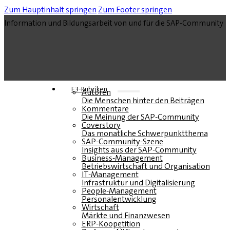
Zum Hauptinhalt springen
Zum Footer springen
Information und Bildungsarbeit von und für die SAP-Community
E3-Rubriken
Autoren
Die Menschen hinter den Beiträgen
Kommentare
Die Meinung der SAP-Community
Coverstory
Das monatliche Schwerpunktthema
SAP-Community-Szene
Insights aus der SAP-Community
Business-Management
Betriebswirtschaft und Organisation
IT-Management
Infrastruktur und Digitalisierung
People-Management
Personalentwicklung
Wirtschaft
Märkte und Finanzwesen
ERP-Koopetition