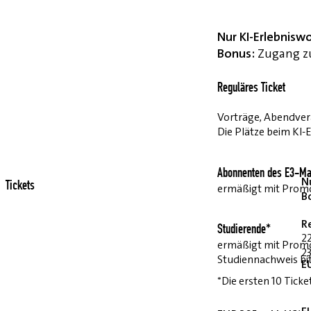
Nur KI-Erlebnisw
Bonus:
Zugang zu
Reguläres Ticket
Vorträge, Abendvera
Die Plätze beim KI-
Abonnenten des E3-Ma
Nu
Tickets
ermäßigt mit Pro
B
R
Studierende*
2
ermäßigt mit Prom
23
Studiennachweis bi
E
*Die ersten 10 Ticke