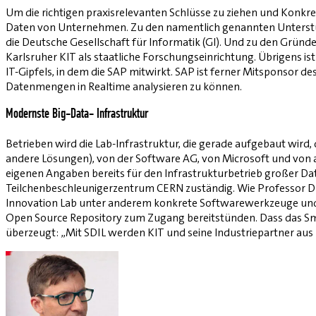
Um die richtigen praxisrelevanten Schlüsse zu ziehen und Konkr
Daten von
Unternehmen
. Zu den namentlich genannten Unterstü
die Deutsche
Gesellschaft für Informatik
(GI). Und zu den Gründe
Karlsruher KIT als staatliche Forschungseinrichtung. Übrigens i
IT-Gipfels, in dem die
SAP
mitwirkt.
SAP
ist ferner Mitsponsor d
Datenmengen in Realtime analysieren zu können.
Modernste Big-Data- Infrastruktur
Betrieben wird die Lab-Infrastruktur, die gerade aufgebaut wi
andere Lösungen), von der
Software AG
, von
Microsoft
und von 
eigenen Angaben bereits für den Infrastrukturbetrieb großer D
Teilchenbeschleunigerzen­trum CERN zuständig. Wie Professor Dr.
Innovation Lab unter anderem konkrete Softwarewerkzeuge und 
Open Source
Repository zum Zugang bereitstünden. Dass das Smar
überzeugt: „Mit SDIL werden KIT und seine Industriepartner aus