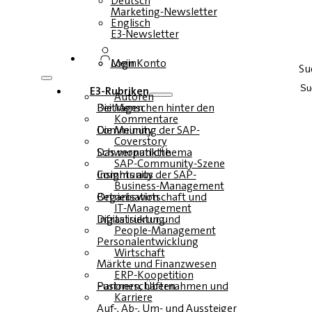
Deutsch
Marketing-Newsletter
Englisch
E3-Newsletter
Login
Mein Konto
Su
E3-Rubriken
Autoren
Die Menschen hinter den Beiträgen
Kommentare
Die Meinung der SAP-Community
Coverstory
Das monatliche Schwerpunktthema
SAP-Community-Szene
Insights aus der SAP-Community
Business-Management
Betriebswirtschaft und Organisation
IT-Management
Infrastruktur und Digitalisierung
People-Management
Personalentwicklung
Wirtschaft
Märkte und Finanzwesen
ERP-Koopetition
Fusionen, Übernahmen und Partnerschaften
Karriere
Auf-, Ab-, Um- und Aussteiger