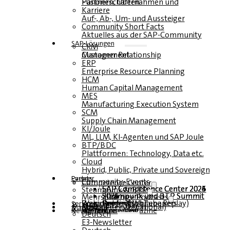
Fusionen, Übernahmen und Partnerschaften
Karriere
Auf-, Ab-, Um- und Aussteiger
Community Short Facts
Aktuelles aus der SAP-Community
SAP-Lösungen
CRM
Customer Relationship Management
ERP
Enterprise Resource Planning
HCM
Human Capital Management
MES
Manufacturing Execution System
SCM
Supply Chain Management
KI/Joule
ML, LLM, KI-Agenten und SAP Joule
BTP/BDC
Plattformen: Technology, Data etc.
Cloud
Hybrid, Public, Private und Sovereign
Partner
Events
Community-Events
Competence Center
SAP Competence Center 2026
SAP Competence Center 2025
SAP Competence Center 2024
SAP Competence Center 2023
Steampunk & BTP
Steampunk und BTP Summit 2026
Steampunk und BTP Summit 2025
Steampunk und BTP Summit 2024
Mehrsprachige Podcasts
Roundtables (YouTube Replay)
Webinare und Whitepapers
Deutsch
Englisch
Spanisch
Französisch
Service
Formulare
Kontakt
Mediadaten DACH
Media Kit (International)
Magazin
hier abonnieren
für Abonnenten
kostenfreie Magazine
Newsletter
Deutsch
E3-Newsletter