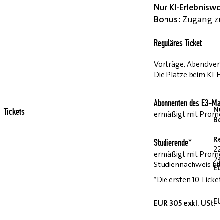
Nur KI-Erlebnisw
Bonus:
Zugang zu
Reguläres Ticket
Vorträge, Abendvera
Die Plätze beim KI-
Abonnenten des E3-Ma
Nu
Tickets
ermäßigt mit Pro
B
R
Studierende*
2
ermäßigt mit Prom
23
Studiennachweis bi
E
*Die ersten 10 Ticke
E
EUR 305 exkl. USt.