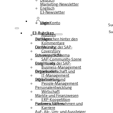
Deutsch
Marketing-Newsletter
Englisch
E3-Newsletter
Login
Mein Konto
Su
E3-Rubriken
Autoren
Die Menschen hinter den Beiträgen
Kommentare
Die Meinung der SAP-Community
Coverstory
Das monatliche Schwerpunktthema
SAP-Community-Szene
Insights aus der SAP-Community
Business-Management
Betriebswirtschaft und Organisation
IT-Management
Infrastruktur und Digitalisierung
People-Management
Personalentwicklung
Wirtschaft
Märkte und Finanzwesen
ERP-Koopetition
Fusionen, Übernahmen und Partnerschaften
Karriere
Auf-, Ab-, Um- und Aussteiger