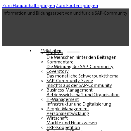
Zum Hauptinhalt springen
Zum Footer springen
Information und Bildungsarbeit von und für die SAP-Community
E3-Rubriken
Autoren
Die Menschen hinter den Beiträgen
Kommentare
Die Meinung der SAP-Community
Coverstory
Das monatliche Schwerpunktthema
SAP-Community-Szene
Insights aus der SAP-Community
Business-Management
Betriebswirtschaft und Organisation
IT-Management
Infrastruktur und Digitalisierung
People-Management
Personalentwicklung
Wirtschaft
Märkte und Finanzwesen
ERP-Koopetition