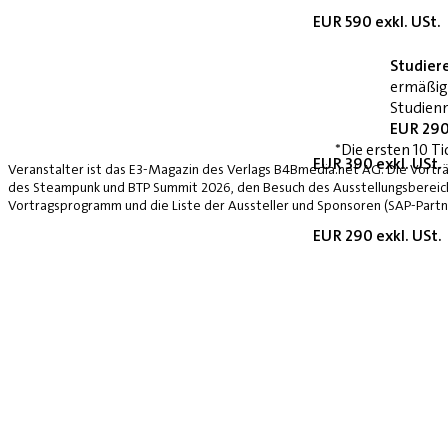
EUR 590 exkl. USt.
Studier
ermäßig
Studienn
EUR 290
*Die ersten 10 Ti
EUR 390 exkl. USt.
Veranstalter ist das E3-Magazin des Verlags B4Bmedia.net AG. Die Vorträ
des Steampunk und BTP Summit 2026, den Besuch des Ausstellungsbereich
Vortragsprogramm und die Liste der Aussteller und Sponsoren (SAP-Partne
EUR 290 exkl. USt.