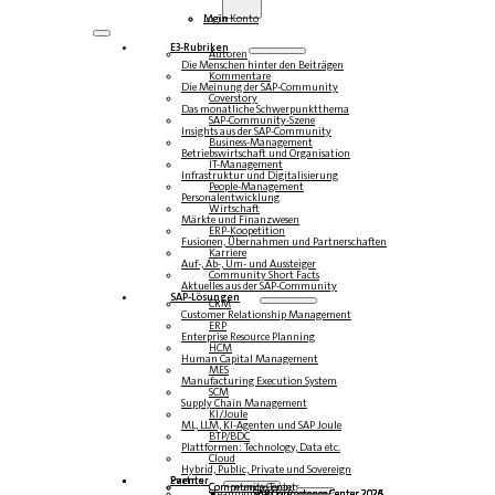
Login
Mein Konto
E3-Rubriken
Autoren
Die Menschen hinter den Beiträgen
Kommentare
Die Meinung der SAP-Community
Coverstory
Das monatliche Schwerpunktthema
SAP-Community-Szene
Insights aus der SAP-Community
Business-Management
Betriebswirtschaft und Organisation
IT-Management
Infrastruktur und Digitalisierung
People-Management
Personalentwicklung
Wirtschaft
Märkte und Finanzwesen
ERP-Koopetition
Fusionen, Übernahmen und Partnerschaften
Karriere
Auf-, Ab-, Um- und Aussteiger
Community Short Facts
Aktuelles aus der SAP-Community
SAP-Lösungen
CRM
Customer Relationship Management
ERP
Enterprise Resource Planning
HCM
Human Capital Management
MES
Manufacturing Execution System
SCM
Supply Chain Management
KI/Joule
ML, LLM, KI-Agenten und SAP Joule
BTP/BDC
Plattformen: Technology, Data etc.
Cloud
Hybrid, Public, Private und Sovereign
Partner
Events
Community-Events
Competence Center
Steampunk & BTP
SAP Competence Center 2026
SAP Competence Center 2025
SAP Competence Center 2024
SAP Competence Center 2023