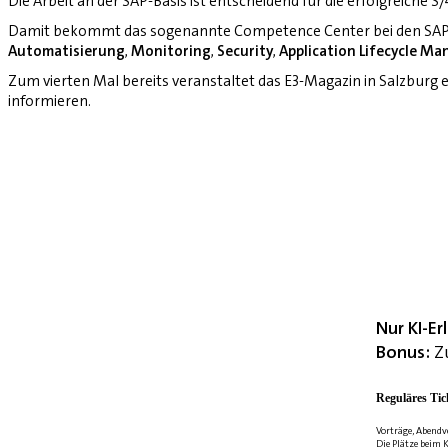
Die Arbeit an der SAP-Basis ist entscheidend für die erfolgreiche 
Damit bekommt das sogenannte Competence Center bei den SAP-
Automatisierung
,
Monitoring
,
Security
,
Application Lifecycle M
Zum vierten Mal bereits veranstaltet das E3-Magazin in Salzburg
informieren.
Nur KI-E
Bonus:
Zu
Reguläres Tic
Vorträge, Abendv
Die Plätze beim K