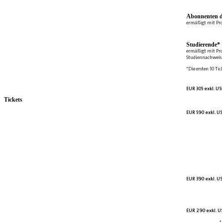
Abonnenten d
ermäßigt mit Pr
Studierende*
ermäßigt mit Pr
Studiennachweis 
*Die ersten 10 Tic
EUR 305 exkl. US
Tickets
EUR 590 exkl. US
EUR 390 exkl. US
EUR 290 exkl. US