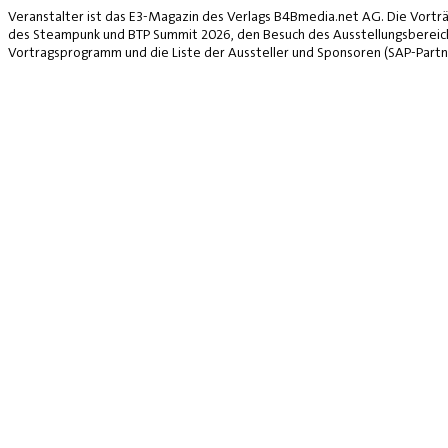
*
Veranstalter ist das E3-Magazin des Verlags B4Bmedia.net AG. Die Vorträ
des Steampunk und BTP Summit 2026, den Besuch des Ausstellungsbereich
Vortragsprogramm und die Liste der Aussteller und Sponsoren (SAP-Partne