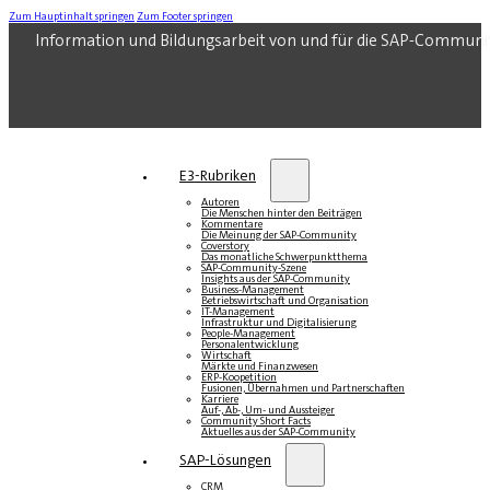
Zum Hauptinhalt springen
Zum Footer springen
Information und Bildungsarbeit von und für die SAP-Communi
E3-Rubriken
Autoren
Die Menschen hinter den Beiträgen
Kommentare
Die Meinung der SAP-Community
Coverstory
Das monatliche Schwerpunktthema
SAP-Community-Szene
Insights aus der SAP-Community
Business-Management
Betriebswirtschaft und Organisation
IT-Management
Infrastruktur und Digitalisierung
People-Management
Personalentwicklung
Wirtschaft
Märkte und Finanzwesen
ERP-Koopetition
Fusionen, Übernahmen und Partnerschaften
Karriere
Auf-, Ab-, Um- und Aussteiger
Community Short Facts
Aktuelles aus der SAP-Community
SAP-Lösungen
CRM