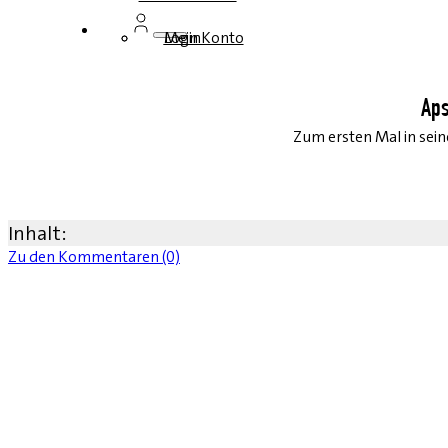
Login
Mein Konto
Aps
Zum ersten Mal in sein
Inhalt:
Zu den Kommentaren (0)