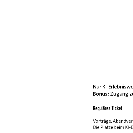
Nur KI-Erlebnisw
Bonus:
Zugang zu
Reguläres Ticket
Vorträge, Abendvera
Die Plätze beim KI-