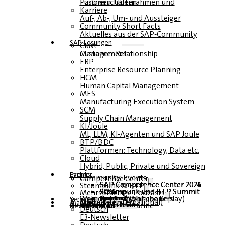
Fusionen, Übernahmen und Partnerschaften
Karriere
Auf-, Ab-, Um- und Aussteiger
Community Short Facts
Aktuelles aus der SAP-Community
SAP-Lösungen
CRM
Customer Relationship Management
ERP
Enterprise Resource Planning
HCM
Human Capital Management
MES
Manufacturing Execution System
SCM
Supply Chain Management
KI/Joule
ML, LLM, KI-Agenten und SAP Joule
BTP/BDC
Plattformen: Technology, Data etc.
Cloud
Hybrid, Public, Private und Sovereign
Partner
Events
Community-Events
Competence Center
SAP Competence Center 2026
SAP Competence Center 2025
SAP Competence Center 2024
SAP Competence Center 2023
Steampunk & BTP
Steampunk und BTP Summit 2026
Steampunk und BTP Summit 2025
Steampunk und BTP Summit 2024
Mehrsprachige Podcasts
Roundtables (YouTube Replay)
Webinare und Whitepapers
Deutsch
Englisch
Spanisch
Französisch
Service
Formulare
Kontakt
Mediadaten DACH
Media Kit (International)
Magazin
hier abonnieren
für Abonnenten
kostenfreie Magazine
Newsletter
Deutsch
E3-Newsletter