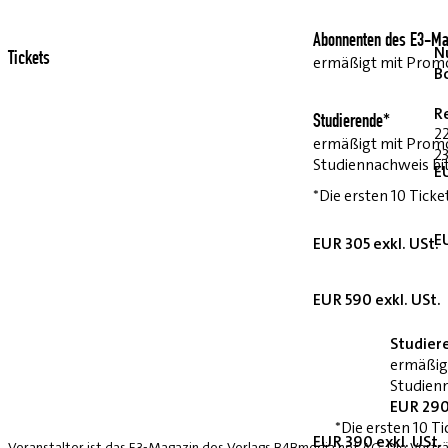
Abonnenten des E3-Ma
Nu
Tickets
ermäßigt mit Pro
B
R
Studierende*
2
ermäßigt mit Prom
23
Studiennachweis bi
E
*Die ersten 10 Ticke
E
EUR 305 exkl. USt.
EUR 590 exkl. USt.
Studier
ermäßig
Studienn
EUR 290
*Die ersten 10 Ti
EUR 390 exkl. USt.
Veranstalter ist das E3-Magazin des Verlags B4Bmedia.net AG. Die Vorträ