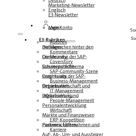
Deutsch
Marketing-Newsletter
Englisch
E3-Newsletter
Login
Mein Konto
Su
E3-Rubriken
Autoren
Die Menschen hinter den Beiträgen
Kommentare
Die Meinung der SAP-Community
Coverstory
Das monatliche Schwerpunktthema
SAP-Community-Szene
Insights aus der SAP-Community
Business-Management
Betriebswirtschaft und Organisation
IT-Management
Infrastruktur und Digitalisierung
People-Management
Personalentwicklung
Wirtschaft
Märkte und Finanzwesen
ERP-Koopetition
Fusionen, Übernahmen und Partnerschaften
Karriere
Auf-, Ab-, Um- und Aussteiger