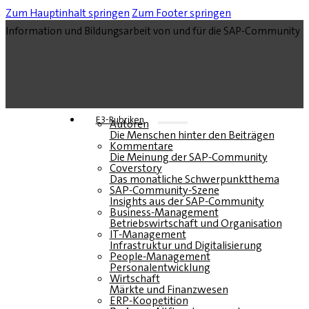
Zum Hauptinhalt springen
Zum Footer springen
Information und Bildungsarbeit von und für die SAP-Community
E3-Rubriken
Autoren
Die Menschen hinter den Beiträgen
Kommentare
Die Meinung der SAP-Community
Coverstory
Das monatliche Schwerpunktthema
SAP-Community-Szene
Insights aus der SAP-Community
Business-Management
Betriebswirtschaft und Organisation
IT-Management
Infrastruktur und Digitalisierung
People-Management
Personalentwicklung
Wirtschaft
Märkte und Finanzwesen
ERP-Koopetition