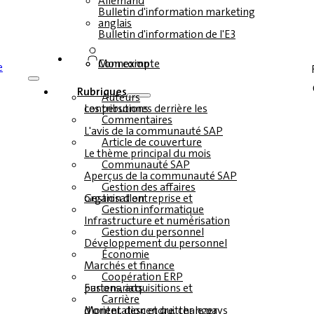
Allemand
Bulletin d'information marketing
anglais
Bulletin d'information de l'E3
Connexion
Mon compte
Rubriques
Auteurs
Les personnes derrière les contributions
Commentaires
L'avis de la communauté SAP
Article de couverture
Le thème principal du mois
Communauté SAP
Aperçus de la communauté SAP
Gestion des affaires
Gestion d'entreprise et organisation
Gestion informatique
Infrastructure et numérisation
Gestion du personnel
Développement du personnel
Économie
Marchés et finance
Coopération ERP
Fusions, acquisitions et partenariats
Carrière
Monter, descendre, changer d'orientation et quitter le pays