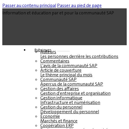
Passer au contenu principal
Passer au pied de page
Information et éducation par et pour la communauté SAP
Rubriques
Auteurs
Les personnes derrière les contributions
Commentaires
L'avis de la communauté SAP
Article de couverture
Le thème principal du mois
Communauté SAP
Aperçus de la communauté SAP
Gestion des affaires
Gestion d'entreprise et organisation
Gestion informatique
Infrastructure et numérisation
Gestion du personnel
Développement du personnel
Économie
Marchés et finance
Coopération ERP