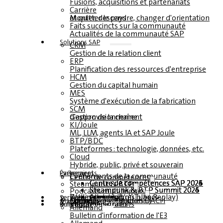
Fusions, acquisitions et partenariats
Carrière
Monter, descendre, changer d'orientation et quitter le pays
Faits succincts sur la communauté
Actualités de la communauté SAP
Solutions SAP
CRM
Gestion de la relation client
ERP
Planification des ressources d'entreprise
HCM
Gestion du capital humain
MES
Système d'exécution de la fabrication
SCM
Gestion de la chaîne d'approvisionnement
KI/Joule
ML, LLM, agents IA et SAP Joule
BTP/BDC
Plateformes : technologie, données, etc.
Cloud
Hybride, public, privé et souverain
Partenaires
Événements
Événements de la communauté
Centre de compétences
Centre de compétences SAP 2026
Centre de compétences SAP 2025
Centre de compétences SAP 2024
Centre de compétences SAP 2023
Steampunk & BTP
Steampunk & BTP Summit 2026
Steampunk & BTP Summit 2025
Steampunk & BTP Summit 2024
Podcasts multilingues
Tables rondes (YouTube Replay)
Webinaires et livres blancs
Allemand
anglais
espagnol
français
Service
Formulaires
Contact
Données médiatiques DACH
Kit média (international)
Magazine
s'abonner ici
pour les abonnés
magazines gratuits
Bulletin
Allemand
Bulletin d'information de l'E3