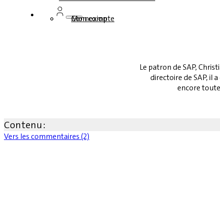
Connexion
Mon compte
Le patron de SAP, Christ
directoire de SAP, i
encore toutes
Contenu :
Vers les commentaires (2)