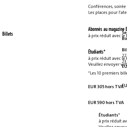
Conférences, soirée et
Les places pour l'ate
Abonnés au magazine E
Se
Billets
à prix réduit avec 
Bo
Bi
Étudiants*
22
à prix réduit avec 
23
Veuillez envoyer vot
EU
*Les 10 premiers bill
EU
EUR 305 hors TVA.
EUR 590 hors TVA
Étudiants*
à prix réduit 
Veuillez envoye