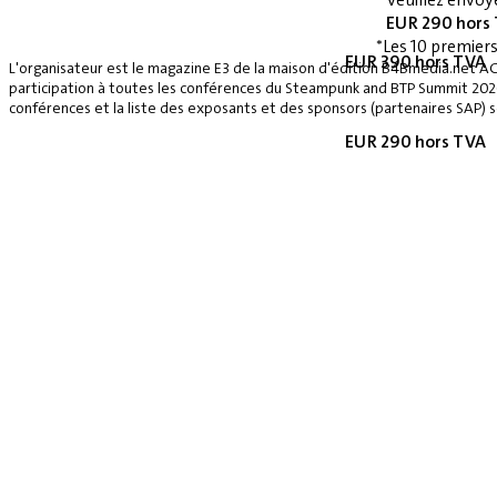
EUR 290 hors
*Les 10 premiers
EUR 390 hors TVA
L'organisateur est le magazine E3 de la maison d'édition B4Bmedia.net A
participation à toutes les conférences du Steampunk and BTP Summit 2026, 
conférences et la liste des exposants et des sponsors (partenaires SAP) se
EUR 290 hors TVA