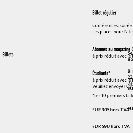
Billet régulier
Conférences, soirée et
Les places pour l'ate
Abonnés au magazine E
Se
Billets
à prix réduit avec 
Bo
Bi
Étudiants*
22
à prix réduit avec 
23
Veuillez envoyer vot
EU
*Les 10 premiers bill
EU
EUR 305 hors TVA.
EUR 590 hors TVA