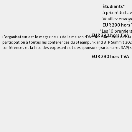
Étudiants*
à prix réduit 
Veuillez envoye
EUR 290 hors
*Les 10 premiers
EUR 390 hors TVA
L'organisateur est le magazine E3 de la maison d'édition B4Bmedia.net A
participation à toutes les conférences du Steampunk and BTP Summit 2026, 
conférences et la liste des exposants et des sponsors (partenaires SAP) se
EUR 290 hors TVA