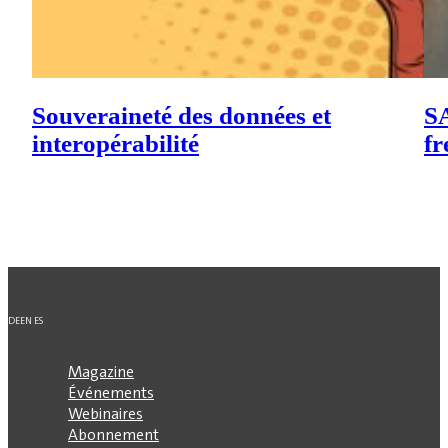
Souveraineté des données et
SA
interopérabilité
fr
DE
EN
ES
Magazine
Événements
Webinaires
Abonnement