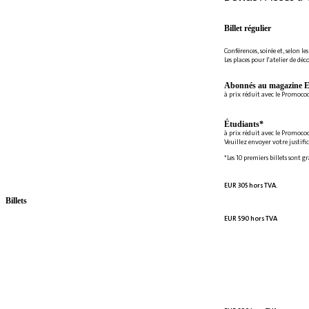
Billet régulier
Conférences, soirée et, selon le
Les places pour l'atelier de déc
Abonnés au magazine E
à prix réduit avec le Promoc
Étudiants*
à prix réduit avec le Promoco
Veuillez envoyer votre justifi
*Les 10 premiers billets sont g
EUR 305 hors TVA.
Billets
EUR 590 hors TVA