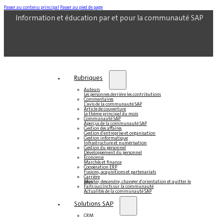
Passer au contenu principal
Passer au pied de page
Information et éducation par et pour la communauté SAP
Rubriques
Auteurs
Les personnes derrière les contributions
Commentaires
L'avis de la communauté SAP
Article de couverture
Le thème principal du mois
Communauté SAP
Aperçus de la communauté SAP
Gestion des affaires
Gestion d'entreprise et organisation
Gestion informatique
Infrastructure et numérisation
Gestion du personnel
Développement du personnel
Économie
Marchés et finance
Coopération ERP
Fusions, acquisitions et partenariats
Carrière
Monter, descendre, changer d'orientation et quitter le pays
Faits succincts sur la communauté
Actualités de la communauté SAP
Solutions SAP
CRM