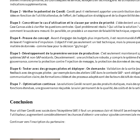
ateliers interdisciplinaires, au cours desquels les services, les experts en technologie et les utilisateurs 
indications supplémentaires.
Étape 2 - Vérifier le potentiel de GenAI :
GenAI peut-il réellement apporter une contribution dans c
idées en fonction de l'utilité attendue, de l'effort, de l'adéquation stratégique et de la disponibilité de
Étape 3 - Concrétiser le cas d'utilisation et le classer par ordre de priorité :
L'idée devient un c
Case-Canvas aide à clarifier les questions centrales : Quel problème est résolu ? Qui utilise la solutio
comment le succès sera mesuré. En parallèle, on procède à un examen de faisabilité technique, organisatio
Étape 4 - Preuve de concept :
Avant d'engager des budgets plus importants, il est recommandé d'effe
de base et l'ingénierie d'impulsion. L'objectif n'est pas seulement un test technique, mais la preuve que
matière de données - comme base pour la décision "go/no go".
Étape 5 - Développement de la première version de production :
C'est seulement maintenant que
systèmes SAP et non-SAP existants. Deuxièmement : une architecture robuste, y compris le système d'exp
gouvernance, comme la protection contre l'injection de messages, la protection des données et des respo
Étape 6 - Tester avec des groupes pilotes et déployer : On demande :
Validation de la sortie (ex
feedback avec des groupes pilotes - par exemple dans des ateliers UAT dans le contexte SAP - sont obli
communication claire, des formations ciblées et des processus adaptés sont des facteurs décisifs de réuss
Étape 7 - Optimisation continue :
Les solutions GenAI ne sont pas des produits statiques, mais des s
fonctions étendues, une gouvernance réajustée. Le suivi permanent de la qualité, des coûts et de la satis
Conclusion
Pour utiliser GenAI avec succès dans l'écosystème SAP, il faut un processus clair et itératif. Les entre
l'utilisateur, augmentent considérablement les chances d'obtenir une valeur ajoutée commerciale mesur
Continuer vers l'inscription du partenaire :