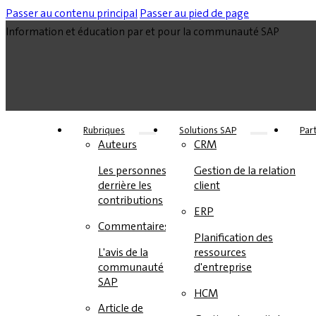
Passer au contenu principal
Passer au pied de page
Information et éducation par et pour la communauté SAP
Rubriques
Solutions SAP
Par
Auteurs
CRM
Les personnes
Gestion de la relation
derrière les
client
contributions
ERP
Commentaires
Planification des
L'avis de la
ressources
communauté
d'entreprise
SAP
HCM
Article de