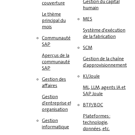
Gestion du capital
couverture
humain
Le thème
MES
principal du
mois
Système d'exécution
de la fabrication
Communauté
SAP
SCM
Aperçus de la
Gestion de la chaîne
communauté
d'approvisionnement
SAP
KI/Joule
Gestion des
affaires
ML, LLM, agents IA et
SAP Joule
Gestion
d'entreprise et
BTP/BDC
organisation
Plateformes :
Gestion
technologie,
informatique
données, etc.