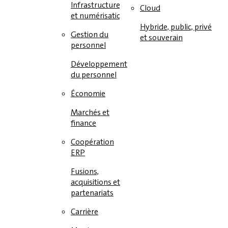
Infrastructure
Cloud
et numérisation
Hybride, public, privé
Gestion du
et souverain
personnel
Développement
du personnel
Économie
Marchés et
finance
Coopération
ERP
Fusions,
acquisitions et
partenariats
Carrière