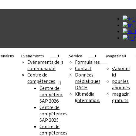
tenaires
Événements
Service
Magazine
Événements de la
Formulaires
communauté
Contact
s'abonner
Centre de
Données
ici
compétences
médiatiques
pour les
DACH
abonnés
Centre de
Kit média
magazines
compétences
(international)
gratuits
SAP 2026
Centre de
compétences
SAP 2025
Centre de
compétences