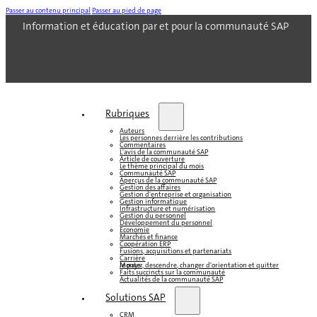
Passer au contenu principal
Passer au pied de page
Information et éducation par et pour la communauté SAP
Rubriques
Auteurs
Les personnes derrière les contributions
Commentaires
L'avis de la communauté SAP
Article de couverture
Le thème principal du mois
Communauté SAP
Aperçus de la communauté SAP
Gestion des affaires
Gestion d'entreprise et organisation
Gestion informatique
Infrastructure et numérisation
Gestion du personnel
Développement du personnel
Économie
Marchés et finance
Coopération ERP
Fusions, acquisitions et partenariats
Carrière
Monter, descendre, changer d'orientation et quitter le pays
Faits succincts sur la communauté
Actualités de la communauté SAP
Solutions SAP
CRM