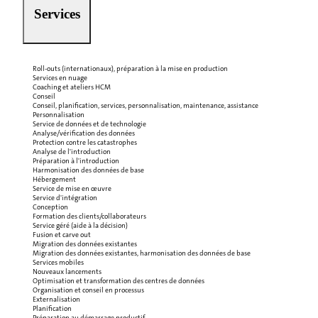
Services
Roll-outs (internationaux), préparation à la mise en production
Services en nuage
Coaching et ateliers HCM
Conseil
Conseil, planification, services, personnalisation, maintenance, assistance
Personnalisation
Service de données et de technologie
Analyse/vérification des données
Protection contre les catastrophes
Analyse de l'introduction
Préparation à l'introduction
Harmonisation des données de base
Hébergement
Service de mise en œuvre
Service d'intégration
Conception
Formation des clients/collaborateurs
Service géré (aide à la décision)
Fusion et carve out
Migration des données existantes
Migration des données existantes, harmonisation des données de base
Services mobiles
Nouveaux lancements
Optimisation et transformation des centres de données
Organisation et conseil en processus
Externalisation
Planification
Préparation au démarrage productif