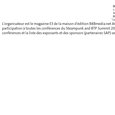
É
à
V
E
*Le
L'organisateur est le magazine E3 de la maison d'édition B4Bmedia.net A
participation à toutes les conférences du Steampunk and BTP Summit 2026, 
conférences et la liste des exposants et des sponsors (partenaires SAP) se