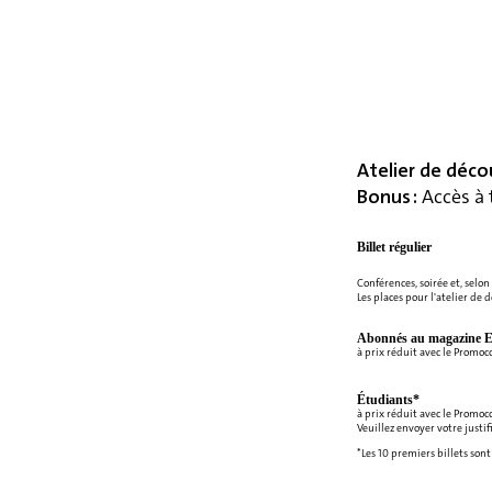
Atelier de déco
Bonus :
Accès à 
Billet régulier
Conférences, soirée et, selon 
Les places pour l'atelier de d
Abonnés au magazine E
à prix réduit avec le Promo
Étudiants*
à prix réduit avec le Promo
Veuillez envoyer votre justi
*Les 10 premiers billets sont