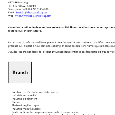
69115 Heidelberg
Tél : +49 (0) 6221 / 3304 0
Télécopieur : +49 (0) 6221 / 3304 200
Email:
kontakt@cbs-consulting.de
Web:
https://www.cbs-consulting.com
cbs est le conseiller des leaders du marché mondial. Nous travaillons pour les entreprise
leurs valeurs et leur culture.
En tant que plateforme de développement pour des consultants hautement qualifiés, nous voulons
présence sur le marché, nous sommes le champion caché des solutions numériques de processus 
70% des leaders mondiaux de la région DACH nous font confiance. cbs fait partie du groupe Mater
Branch
Construction d'installations et de navires
Industrie automobile
Industrie du bâtiment
Chimie
Électronique/Électrique
Industrie manufacturière
Santé publique, technique médicale, instituts de recherche