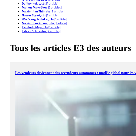
Dalibor Kukic, cbs
[1 article]
Markus Mayr-Svec
[2 articles]
Maximilian Thür, cbs
[2 articles]
Nasser Sigari, cbs
[1 article]
Wolfgang Schleker, cbs
[1 article]
Maximilian Krcmar, cbs
[1 article]
Reinhold Mayr, cbs
[1 article]
Fabian Schneider
[2 articles]
Tous les articles E3 des auteurs
Les vendeurs deviennent des revendeurs autonomes : modèle global pour les ven