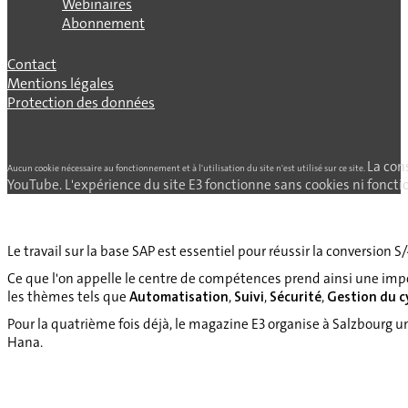
Webinaires
Abonnement
Contact
Mentions légales
Protection des données
La con
Aucun cookie nécessaire au fonctionnement et à l'utilisation du site n'est utilisé sur ce site.
YouTube. L'expérience du site E3 fonctionne sans cookies ni fonctio
Le travail sur la base SAP est essentiel pour réussir la conversion S
Ce que l'on appelle le centre de compétences prend ainsi une imp
les thèmes tels que
Automatisation
,
Suivi
,
Sécurité
,
Gestion du cy
Pour la quatrième fois déjà, le magazine E3 organise à Salzbourg 
Hana.