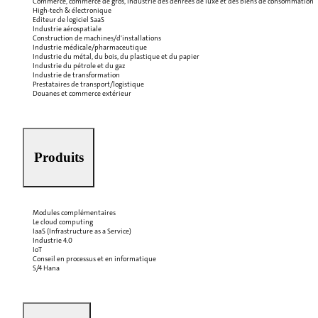
Commerce, commerce de gros, industrie des denrées de luxe et des biens de consommation
High-tech & électronique
Editeur de logiciel SaaS
Industrie aérospatiale
Construction de machines/d'installations
Industrie médicale/pharmaceutique
Industrie du métal, du bois, du plastique et du papier
Industrie du pétrole et du gaz
Industrie de transformation
Prestataires de transport/logistique
Douanes et commerce extérieur
Produits
Modules complémentaires
Le cloud computing
IaaS (Infrastructure as a Service)
Industrie 4.0
IoT
Conseil en processus et en informatique
S/4 Hana