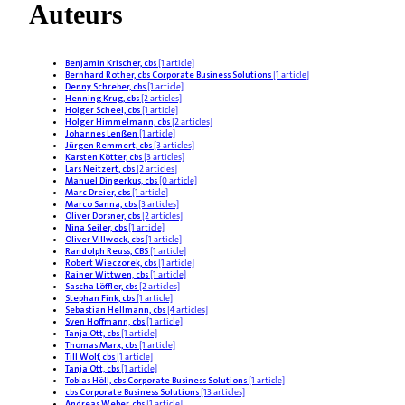
Auteurs
Benjamin Krischer, cbs
[1 article]
Bernhard Rother, cbs Corporate Business Solutions
[1 article]
Denny Schreber, cbs
[1 article]
Henning Krug, cbs
[2 articles]
Holger Scheel, cbs
[1 article]
Holger Himmelmann, cbs
[2 articles]
Johannes Lenßen
[1 article]
Jürgen Remmert, cbs
[3 articles]
Karsten Kötter, cbs
[3 articles]
Lars Neitzert, cbs
[2 articles]
Manuel Dingerkus, cbs
[0 article]
Marc Dreier, cbs
[1 article]
Marco Sanna, cbs
[3 articles]
Oliver Dorsner, cbs
[2 articles]
Nina Seiler, cbs
[1 article]
Oliver Villwock, cbs
[1 article]
Randolph Reuss, CBS
[1 article]
Robert Wieczorek, cbs
[1 article]
Rainer Wittwen, cbs
[1 article]
Sascha Löffler, cbs
[2 articles]
Stephan Fink, cbs
[1 article]
Sebastian Hellmann, cbs
[4 articles]
Sven Hoffmann, cbs
[1 article]
Tanja Ott, cbs
[1 article]
Thomas Marx, cbs
[1 article]
Till Wolf, cbs
[1 article]
Tanja Ott, cbs
[1 article]
Tobias Höll, cbs Corporate Business Solutions
[1 article]
cbs Corporate Business Solutions
[13 articles]
Andreas Weber, cbs
[1 article]