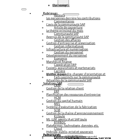
Connexion
Mon compte
Rubriques
Auteurs
Les personnes derrière les contributions
Commentaires
L'avis de la communauté SAP
Article de couverture
Le thème principal du mois
Communauté SAP
Aperçus de la communauté SAP
Gestion des affaires
Gestion d'entreprise et organisation
Gestion informatique
Infrastructure et numérisation
Gestion du personnel
Développement du personnel
Économie
Marchés et finance
Coopération ERP
Fusions, acquisitions et partenariats
Carrière
Monter, descendre, changer d'orientation et quitter le pays
Faits succincts sur la communauté
Actualités de la communauté SAP
Solutions SAP
CRM
Gestion de la relation client
ERP
Planification des ressources d'entreprise
HCM
Gestion du capital humain
MES
Système d'exécution de la fabrication
SCM
Gestion de la chaîne d'approvisionnement
KI/Joule
ML, LLM, agents IA et SAP Joule
BTP/BDC
Plateformes : technologie, données, etc.
Cloud
Hybride, public, privé et souverain
Partenaires
Événements
Événements de la communauté
Centre de compétences
Steampunk & BTP
Centre de compétences SAP 2026
Centre de compétences SAP 2025
Centre de compétences SAP 2024
Centre de compétences SAP 2023