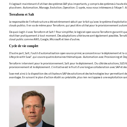
Il s'agissait maintenant d'utiliser des systèmes SAP plus importants, y compris des systèmes à haute 
plus divers : Automation, Manage, Evolution, Operation. Ci-après, nous nous intéressons à l'étape 1 
Terraform et Salt
Le responsable de l'infrastructure a été extrêmement séduit par le fait qu'avec le système d'exploitatio
clouds publics. Il en va de même pour Terraform, qui peut être utilisé pour le provisionnement automat
De quoi s'agit-il avec Terraform et Salt ? Pour simplifier, le logiciel open source Terraform garantit q
réutiliser pratiquement à tout moment. Des adaptations ultérieures sont également possibles. Terraf
cloud public comme AWS, Google, Microsoft et bien d'autres.
Cycle de vie complet
D'autre part, Salt, l'outil d'automatisation open source primé, se concentre sur le déploiement et la c
Lifecycle with Suse", qui couvre quatre domaines thématiques : Automation avec Provisioning et D
Terraform intervient pour le provisionnement, Salt pour le déploiement. Du côté des solutions, SLES 
provisionnement et le déploiement. L'initiative est le fruit d'une longue collaboration avec SAP et des
Suse met ainsi à la disposition des utilisateurs SAP des solutions et des technologies leur permettant 
avantages. En suivant le plan d'action établi au préalable, plus rien ne s'oppose à une exploitation s