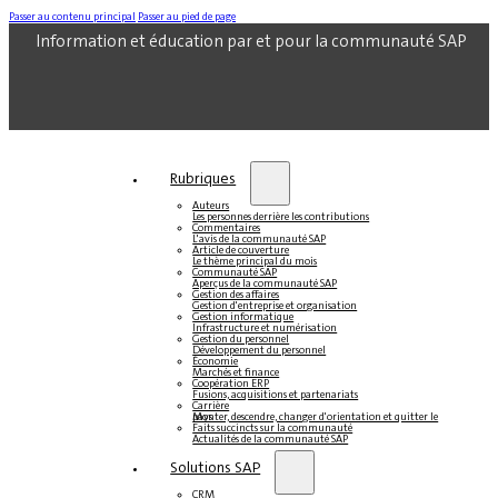
Passer au contenu principal
Passer au pied de page
Information et éducation par et pour la communauté SAP
Rubriques
Auteurs
Les personnes derrière les contributions
Commentaires
L'avis de la communauté SAP
Article de couverture
Le thème principal du mois
Communauté SAP
Aperçus de la communauté SAP
Gestion des affaires
Gestion d'entreprise et organisation
Gestion informatique
Infrastructure et numérisation
Gestion du personnel
Développement du personnel
Économie
Marchés et finance
Coopération ERP
Fusions, acquisitions et partenariats
Carrière
Monter, descendre, changer d'orientation et quitter le pays
Faits succincts sur la communauté
Actualités de la communauté SAP
Solutions SAP
CRM