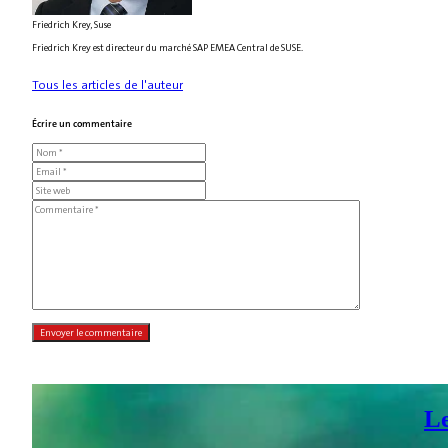
Friedrich Krey, Suse
Friedrich Krey est directeur du marché SAP EMEA Central de SUSE.
Tous les articles de l'auteur
Écrire un commentaire
Le