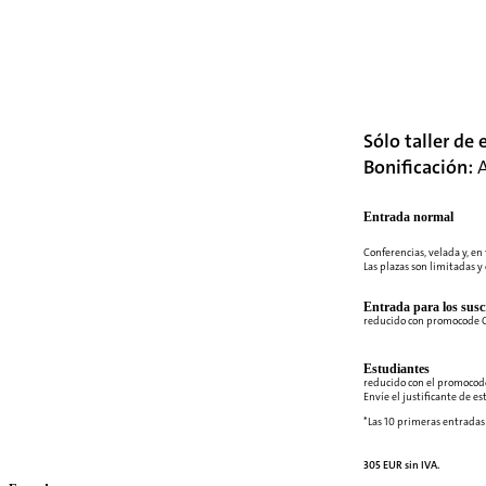
Sólo taller de 
Bonificación:
A
Entrada normal
Conferencias, velada y, en 
Las plazas son limitadas y 
Entrada para los suscr
reducido con promocode
Estudiantes
reducido con el promocod
Envíe el justificante de e
*Las 10 primeras entradas 
305 EUR sin IVA.