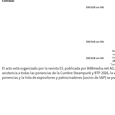
Entradas
590 EUR sin IVA.
390 EUR sin IVA.
Es
re
En
290 EUR sin IVA
29
*Las
El acto está organizado por la revista E3, publicada por B4Bmedia.net AG
asistencia a todas las ponencias de la Cumbre Steampunk y BTP 2026, la vi
ponencias y la lista de expositores y patrocinadores (socios de SAP) se p