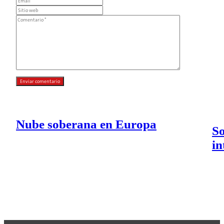
Nube soberana en Europa
So
in