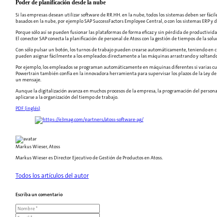
Poder de planificación desde la nube
Si las empresas desean utilizar software de RR.HH. en la nube, todos los sistemas deben ser fác
basados en la nube, por ejemplo SAP SuccessFactors Employee Central, o con los sistemas ERP y 
Porque sólo así se pueden fusionar las plataformas de forma eficaz y sin pérdida de productivid
El conector SAP conecta la planificación de personal de Atoss con la gestión de tiempos de la s
Con sólo pulsar un botón, los turnos de trabajo pueden crearse automáticamente, teniendo en cuent
pueden asignar fácilmente a los empleados directamente a las máquinas arrastrando y soltando. 
Por ejemplo, los empleados se programan automáticamente en máquinas diferentes si varias cuali
Powertrain también confía en la innovadora herramienta para supervisar los plazos de la Ley d
un mensaje.
Aunque la digitalización avanza en muchos procesos de la empresa, la programación del personal
aplicarse a la organización del tiempo de trabajo.
PDF (
inglés
)
Markus Wieser, Atoss
Markus Wieser es Director Ejecutivo de Gestión de Productos en Atoss.
Todos los artículos del autor
Escriba un comentario