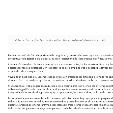
Este texto ha sido traducido automáticamente del alemán al español.
En tiempos de Covid-19, la importancia de la agilidad y la movilidad en el lugar de trabajo está m
este software de gestión de la plantilla, pueden reaccionar más rápidamente a las fluctuaciones 
Información como los créditos de tiempo, las vacaciones restantes, las horas extraordinarias y l
necesidades reales de personal. Con la contabilidad del tiempo de trabajo a largo plazo y los p
de pedidos, clientes o pacientes.
Vayamos un paso más allá. Las empresas que ya se ven afectadas por el trabajo a jornada reducid
el salario. Los criterios de comprobación requeridos, como los calendarios de turnos o las cuent
Si se aprueba el trabajo a jornada reducida, debe determinarse la diferencia con el tiempo objeti
software de gestión de la mano de obra también ayuda a las empresas en la situación actual a 
integración de los empleados, por ejemplo, las aplicaciones, los intercambios, las listas de turno
Los empleados pueden presentar solicitudes en cualquier momento y lugar, por ejemplo para el tra
todas las funciones son inmediatamente reconocibles y accesibles con un clic del ratón. La infor
automáticamente, el sistema informa de las tareas abiertas y completadas mediante mensajes pus
24 horas del día, ya sea en un viaje de negocios, en un hotel o desde la comodidad del sofá de casa