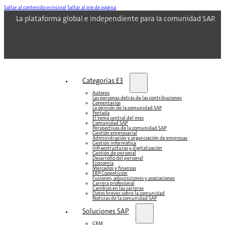
Saltar al contenido principal
Saltar al pie de página
La plataforma global e independiente para la comunidad SAP.
Categorías E3
Autores
Las personas detrás de las contribuciones
Comentarios
La opinión de la comunidad SAP
Portada
El tema central del mes
Comunidad SAP
Perspectivas de la comunidad SAP
Gestión empresarial
Administración y organización de empresas
Gestión informática
Infraestructuras y digitalización
Gestión de personal
Desarrollo del personal
Economía
Mercados y finanzas
ERP Coopetición
Fusiones, adquisiciones y asociaciones
Carrera profesional
Cambios en las carreras
Datos breves sobre la comunidad
Noticias de la comunidad SAP
Soluciones‎‎ SAP
CRM