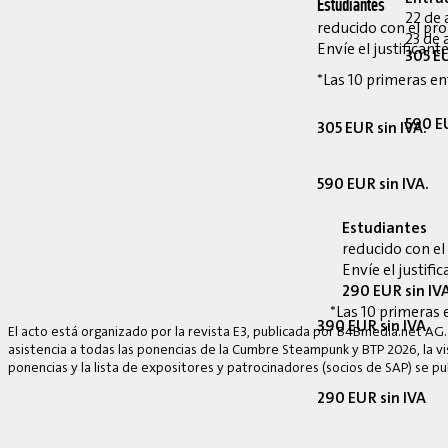
Estudiantes
22 de 
reducido con el p
23 de 
Envíe el justifican
305 EU
*Las 10 primeras en
590 EU
305 EUR sin IVA.
590 EUR sin IVA.
Estudiantes
reducido con e
Envíe el justif
290 EUR sin IV
*Las 10 primeras 
390 EUR sin IVA.
El acto está organizado por la revista E3, publicada por B4Bmedia.net AG.
asistencia a todas las ponencias de la Cumbre Steampunk y BTP 2026, la vis
ponencias y la lista de expositores y patrocinadores (socios de SAP) se p
290 EUR sin IVA