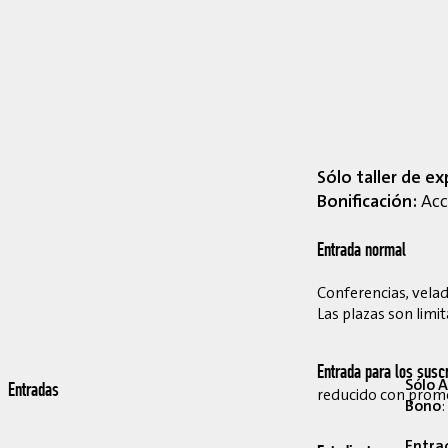
Sólo taller de ex
Bonificación:
Acce
Entrada normal
Conferencias, velada
Las plazas son limit
Entrada para los suscr
Sólo A
Entradas
reducido con pro
Bono
:
Entra