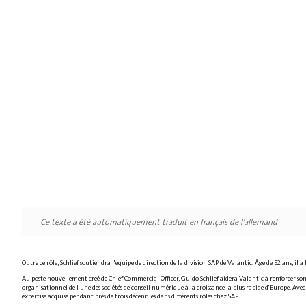
Ce texte a été automatiquement traduit en français de l'allemand
Outre ce rôle, Schlief soutiendra l'équipe de direction de la division SAP de Valantic. Âgé de 52 ans, 
Au poste nouvellement créé de Chief Commercial Officer, Guido Schlief aidera Valantic à renforcer s
organisationnel de l'une des sociétés de conseil numérique à la croissance la plus rapide d'Europe. Av
expertise acquise pendant près de trois décennies dans différents rôles chez SAP.