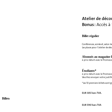
Atelier de déco
Bonus :
Accès à 
Billet régulier
Conférences, soirée et, selon le
Les places pour l'atelier de dé
Abonnés au magazine E
à prix réduit avec le Promoc
Étudiants*
à prix réduit avec le Promoc
Veuillez envoyer votre justif
*Les 10 premiers billets sont 
EUR 305 hors TVA.
Billets
EUR 590 hors TVA