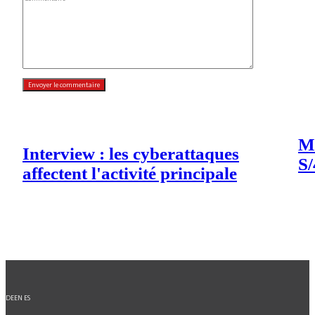
Mi
Interview : les cyberattaques
S/
affectent l'activité principale
DE
EN
ES