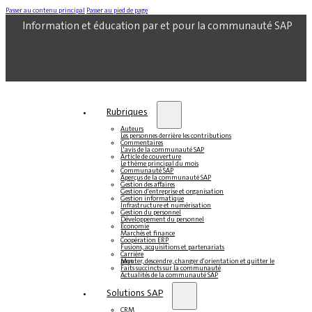
Passer au contenu principal
Passer au pied de page
Information et éducation par et pour la communauté SAP
Rubriques
Auteurs
Les personnes derrière les contributions
Commentaires
L'avis de la communauté SAP
Article de couverture
Le thème principal du mois
Communauté SAP
Aperçus de la communauté SAP
Gestion des affaires
Gestion d'entreprise et organisation
Gestion informatique
Infrastructure et numérisation
Gestion du personnel
Développement du personnel
Économie
Marchés et finance
Coopération ERP
Fusions, acquisitions et partenariats
Carrière
Monter, descendre, changer d'orientation et quitter le pays
Faits succincts sur la communauté
Actualités de la communauté SAP
Solutions SAP
CRM