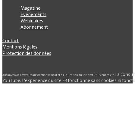
Magazine
Événements
Webinaires
Abonnement
Contact
Mentions légales
Protection des données
La consul
Aucun cookie nécessaire au fonctionnement et à l'utilisation du site n'est utilisé sur ce site.
YouTube. L'expérience du site E3 fonctionne sans cookies ni fonctio