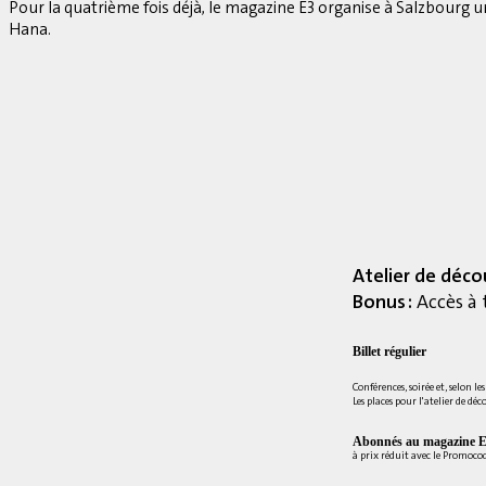
Pour la quatrième fois déjà, le magazine E3 organise à Salzbourg 
Hana.
Atelier de déco
Bonus :
Accès à 
Billet régulier
Conférences, soirée et, selon le
Les places pour l'atelier de déc
Abonnés au magazine E
à prix réduit avec le Promoc