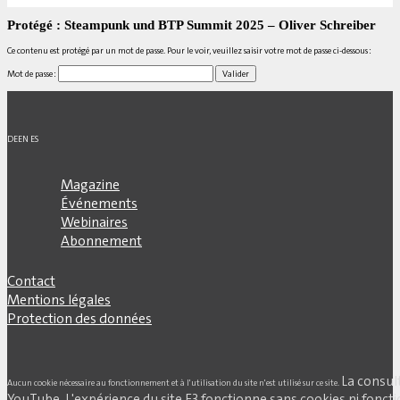
Protégé : Steampunk und BTP Summit 2025 – Oliver Schreiber
Ce contenu est protégé par un mot de passe. Pour le voir, veuillez saisir votre mot de passe ci-dessous :
Mot de passe :
DE
EN
ES
Magazine
Événements
Webinaires
Abonnement
Contact
Mentions légales
Protection des données
La consul
Aucun cookie nécessaire au fonctionnement et à l'utilisation du site n'est utilisé sur ce site.
YouTube. L'expérience du site E3 fonctionne sans cookies ni fonctio