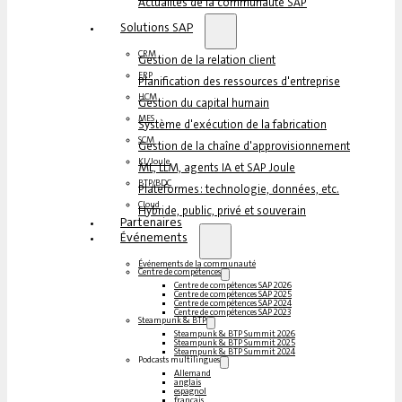
Actualités de la communauté SAP
Solutions SAP
CRM
Gestion de la relation client
ERP
Planification des ressources d'entreprise
HCM
Gestion du capital humain
MES
Système d'exécution de la fabrication
SCM
Gestion de la chaîne d'approvisionnement
KI/Joule
ML, LLM, agents IA et SAP Joule
BTP/BDC
Plateformes : technologie, données, etc.
Cloud
Hybride, public, privé et souverain
Partenaires
Événements
Événements de la communauté
Centre de compétences
Centre de compétences SAP 2026
Centre de compétences SAP 2025
Centre de compétences SAP 2024
Centre de compétences SAP 2023
Steampunk & BTP
Steampunk & BTP Summit 2026
Steampunk & BTP Summit 2025
Steampunk & BTP Summit 2024
Podcasts multilingues
Allemand
anglais
espagnol
français