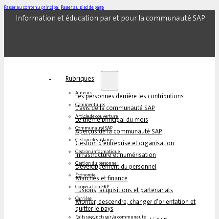
Passer au contenu principal
Passer au pied de page
Information et éducation par et pour la communauté SAP
Rubriques
Auteurs
Les personnes derrière les contributions
Commentaires
L'avis de la communauté SAP
Article de couverture
Le thème principal du mois
Communauté SAP
Aperçus de la communauté SAP
Gestion des affaires
Gestion d'entreprise et organisation
Gestion informatique
Infrastructure et numérisation
Gestion du personnel
Développement du personnel
Économie
Marchés et finance
Coopération ERP
Fusions, acquisitions et partenariats
Carrière
Monter, descendre, changer d'orientation et
quitter le pays
Faits succincts sur la communauté