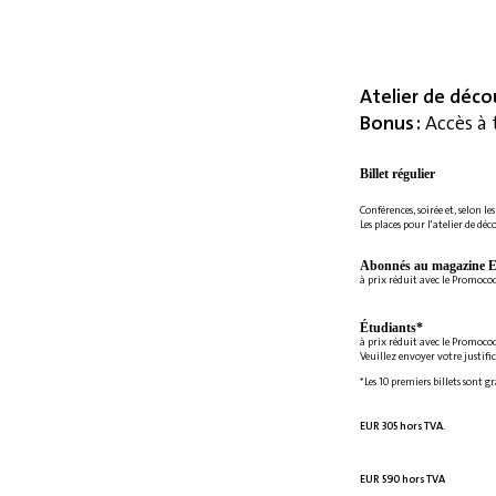
Atelier de déco
Bonus :
Accès à 
Billet régulier
Conférences, soirée et, selon le
Les places pour l'atelier de déc
Abonnés au magazine E
à prix réduit avec le Promoc
Étudiants*
à prix réduit avec le Promoco
Veuillez envoyer votre justifi
*Les 10 premiers billets sont g
EUR 305 hors TVA.
EUR 590 hors TVA