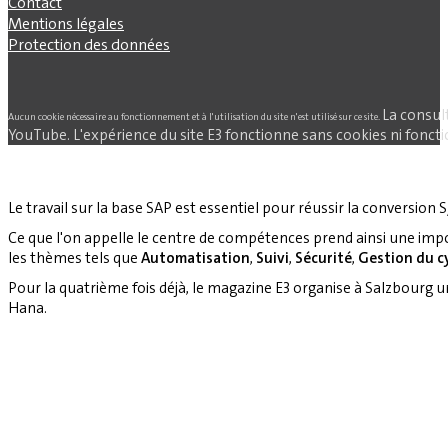
Contact
Mentions légales
Protection des données
La consul
Aucun cookie nécessaire au fonctionnement et à l'utilisation du site n'est utilisé sur ce site.
YouTube. L'expérience du site E3 fonctionne sans cookies ni fonctio
Le travail sur la base SAP est essentiel pour réussir la conversion S
Ce que l'on appelle le centre de compétences prend ainsi une imp
les thèmes tels que
Automatisation
,
Suivi
,
Sécurité
,
Gestion du cy
Pour la quatrième fois déjà, le magazine E3 organise à Salzbourg 
Hana.