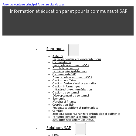
Passer au contenu principal
Passer au pied de page
Information et éducation par et pour la communauté SAP
Rubriques
Auteurs
Les personnes derrière les contributions
Commentaires
L'avis de la communauté SAP
Article de couverture
Le thème principal du mois
Communauté SAP
Aperçus de la communauté SAP
Gestion des affaires
Gestion d'entreprise et organisation
Gestion informatique
Infrastructure et numérisation
Gestion du personnel
Développement du personnel
Économie
Marchés et finance
Coopération ERP
Fusions, acquisitions et partenariats
Carrière
Monter, descendre, changer d'orientation et quitter le pays
Faits succincts sur la communauté
Actualités de la communauté SAP
Solutions SAP
CRM