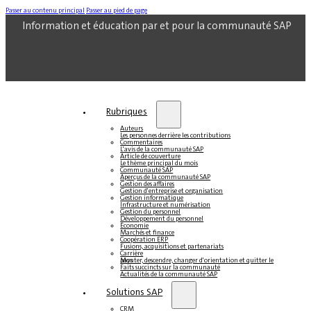
Passer au contenu principal
Passer au pied de page
Information et éducation par et pour la communauté SAP
Rubriques
Auteurs
Les personnes derrière les contributions
Commentaires
L'avis de la communauté SAP
Article de couverture
Le thème principal du mois
Communauté SAP
Aperçus de la communauté SAP
Gestion des affaires
Gestion d'entreprise et organisation
Gestion informatique
Infrastructure et numérisation
Gestion du personnel
Développement du personnel
Économie
Marchés et finance
Coopération ERP
Fusions, acquisitions et partenariats
Carrière
Monter, descendre, changer d'orientation et quitter le pays
Faits succincts sur la communauté
Actualités de la communauté SAP
Solutions SAP
CRM