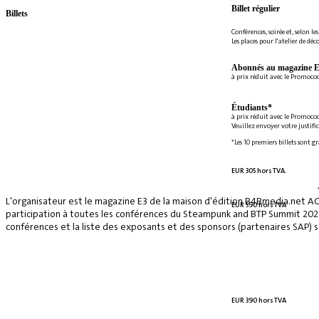
Billet régulier
Billets
Conférences, soirée et, selon le
Les places pour l'atelier de déc
Abonnés au magazine E
à prix réduit avec le Promoc
Étudiants*
à prix réduit avec le Promoco
Veuillez envoyer votre justifi
*Les 10 premiers billets sont g
EUR 305 hors TVA.
L'organisateur est le magazine E3 de la maison d'édition B4Bmedia.net A
EUR 590 hors TVA
participation à toutes les conférences du Steampunk and BTP Summit 2026, 
conférences et la liste des exposants et des sponsors (partenaires SAP) se
EUR 390 hors TVA