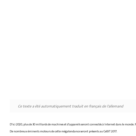
Ce texte a été automatiquement traduit en français de l'allemand
D'ici 2020, plus de 30 milliards de machines et d'appareils seront connectés à Internet dans le monde. 
De nombreux éminents moteurs de cette mégatendance seront présents au CeBIT 2017.