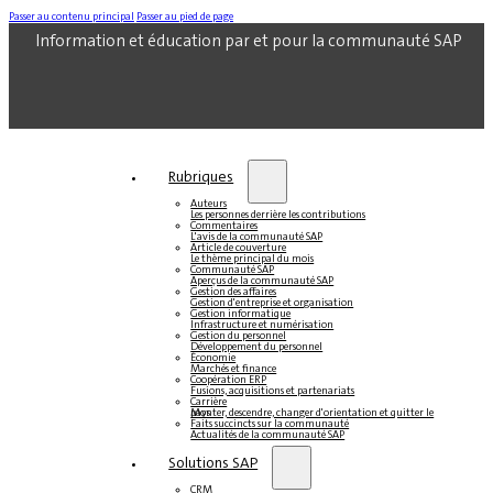
Passer au contenu principal
Passer au pied de page
Information et éducation par et pour la communauté SAP
Rubriques
Auteurs
Les personnes derrière les contributions
Commentaires
L'avis de la communauté SAP
Article de couverture
Le thème principal du mois
Communauté SAP
Aperçus de la communauté SAP
Gestion des affaires
Gestion d'entreprise et organisation
Gestion informatique
Infrastructure et numérisation
Gestion du personnel
Développement du personnel
Économie
Marchés et finance
Coopération ERP
Fusions, acquisitions et partenariats
Carrière
Monter, descendre, changer d'orientation et quitter le pays
Faits succincts sur la communauté
Actualités de la communauté SAP
Solutions SAP
CRM