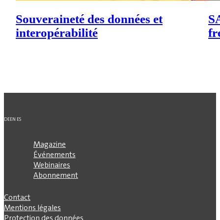
Souveraineté des données et
SA
interopérabilité
fr
DE
EN
ES
Magazine
Événements
Webinaires
Abonnement
Contact
Mentions légales
Protection des données