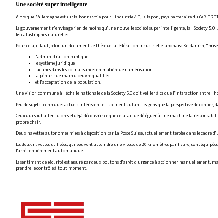
Une société super intelligente
Alors que l'Allemagne est sur la bonne voie pour l'industrie 4.0, le Japon, pays partenaire du CeBIT 2
Le gouvernement n'envisage rien de moins qu'une nouvelle société super intelligente, la "Society 5.0".
les catastrophes naturelles.
Pour cela, il faut, selon un document de thèse de la fédération industrielle japonaise Keidanren, "bris
l'administration publique
le système juridique
Lacunes dans les connaissances en matière de numérisation
la pénurie de main-d'œuvre qualifiée
et l'acceptation de la population.
Une vision commune à l'échelle nationale de la Society 5.0 doit veiller à ce que l'interaction entre 
Peu de sujets techniques actuels intéressent et fascinent autant les gens que la perspective de confier,
Ceux qui souhaitent d'ores et déjà découvrir ce que cela fait de déléguer à une machine la responsabili
propre chair.
Deux navettes autonomes mises à disposition par La Poste Suisse, actuellement testées dans le cadre d'u
Les deux navettes utilisées, qui peuvent atteindre une vitesse de 20 kilomètres par heure, sont équipée
l'arrêt entièrement automatique.
Le sentiment de sécurité est assuré par deux boutons d'arrêt d'urgence à actionner manuellement, ma
prendre le contrôle à tout moment.