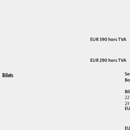
EUR 390 hors TVA
EUR 290 hors TVA
Se
Billets
Bo
Bi
22
23
EU
EU