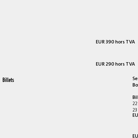
EUR 390 hors TVA
EUR 290 hors TVA
Se
Billets
Bo
Bi
22
23
EU
EU