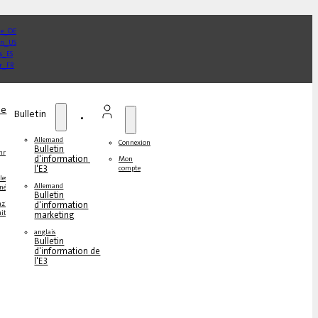
ne
Bulletin
Allemand
Connexion
Bulletin
onner
d'information de
Mon
l'E3
compte
les
Allemand
nés
Bulletin
zines
d'information
its
marketing
anglais
Bulletin
d'information de
l'E3