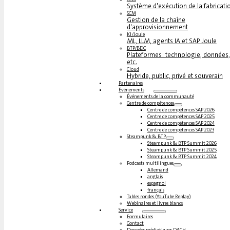
Système d'exécution de la fabricati
SCM
Gestion de la chaîne
d'approvisionnement
KI/Joule
ML, LLM, agents IA et SAP Joule
BTP/BDC
Plateformes : technologie, données,
etc.
Cloud
Hybride, public, privé et souverain
Partenaires
Événements
Événements de la communauté
Centre de compétences
Centre de compétences SAP 2026
Centre de compétences SAP 2025
Centre de compétences SAP 2024
Centre de compétences SAP 2023
Steampunk & BTP
Steampunk & BTP Summit 2026
Steampunk & BTP Summit 2025
Steampunk & BTP Summit 2024
Podcasts multilingues
Allemand
anglais
espagnol
français
Tables rondes (YouTube Replay)
Webinaires et livres blancs
Service
Formulaires
Contact
Données médiatiques DACH