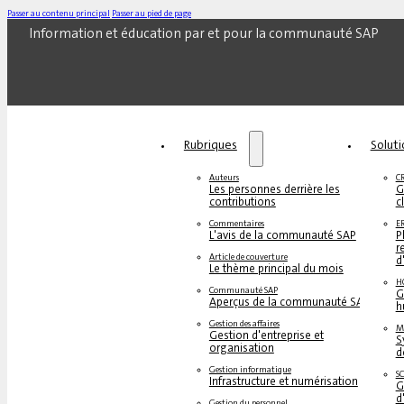
Passer au contenu principal
Passer au pied de page
Information et éducation par et pour la communauté SAP
Rubriques
Solut
Auteurs
C
Les personnes derrière les
G
contributions
c
Commentaires
E
L'avis de la communauté SAP
P
r
Article de couverture
d
Le thème principal du mois
H
Communauté SAP
G
Aperçus de la communauté SAP
h
Gestion des affaires
M
Gestion d'entreprise et
S
organisation
d
Gestion informatique
S
Infrastructure et numérisation
G
d
Gestion du personnel