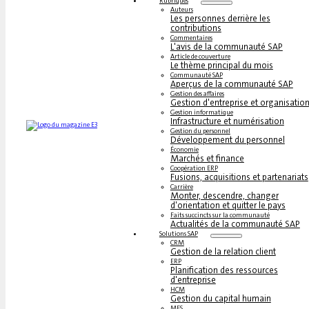
Rubriques
Auteurs
Les personnes derrière les
contributions
Commentaires
L'avis de la communauté SAP
Article de couverture
Le thème principal du mois
Communauté SAP
Aperçus de la communauté SAP
Gestion des affaires
Gestion d'entreprise et organisatio
Gestion informatique
Infrastructure et numérisation
Gestion du personnel
Développement du personnel
Économie
Marchés et finance
Coopération ERP
Fusions, acquisitions et partenariats
Carrière
Monter, descendre, changer
d'orientation et quitter le pays
Faits succincts sur la communauté
Actualités de la communauté SAP
Solutions SAP
CRM
Gestion de la relation client
ERP
Planification des ressources
d'entreprise
HCM
Gestion du capital humain
MES