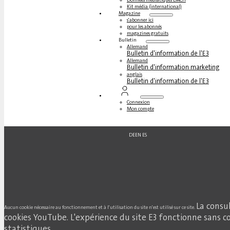
Kit média (international)
Magazine
s'abonner ici
pour les abonnés
magazines gratuits
Bulletin
Allemand
Bulletin d'information de l'E3
Allemand
Bulletin d'information marketing
anglais
Bulletin d'information de l'E3
Connexion
Mon compte
DE
EN
ES
La consu
Aucun cookie nécessaire au fonctionnement et à l'utilisation du site n'est utilisé sur ce site.
cookies YouTube. L'expérience du site E3 fonctionne sans co
statistiques.