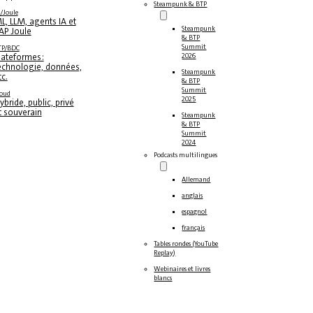
Steampunk & BTP
/Joule
L, LLM, agents IA et
Steampunk
AP Joule
& BTP
Summit
TP/BDC
lateformes :
2026
echnologie, données,
Steampunk
tc.
& BTP
Summit
loud
2025
ybride, public, privé
t souverain
Steampunk
& BTP
Summit
2024
Podcasts multilingues
Allemand
anglais
espagnol
français
Tables rondes (YouTube
Replay)
Webinaires et livres
blancs