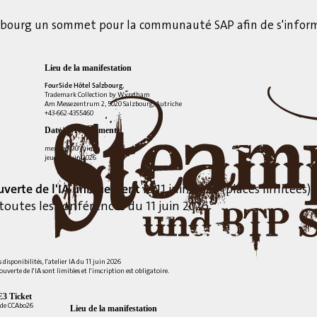
lzbourg un sommet pour la communauté SAP afin de s'informe
Lieu de la manifestation
FourSide Hôtel Salzbourg
,
Trademark Collection by Wyndham
Am Messezentrum 2, 5020 Salzbourg, Autriche
+43-662-4355460
Date de l'événement
mercredi 10 juin et
jeudi 11 juin 2026
uverte de l'IA uniquement
le 11 juin 2026 (places limitées)
toutes les conférences du 11 juin 2026
s disponibilités, l'atelier IA du 11 juin 2026
couverte de l'IA sont limitées et l'inscription est obligatoire.
3 Ticket
ode CCAbo26
Lieu de la manifestation