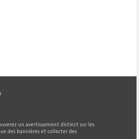
s
ouverez un avertissement distinct sur les
que des bannières et collecter des