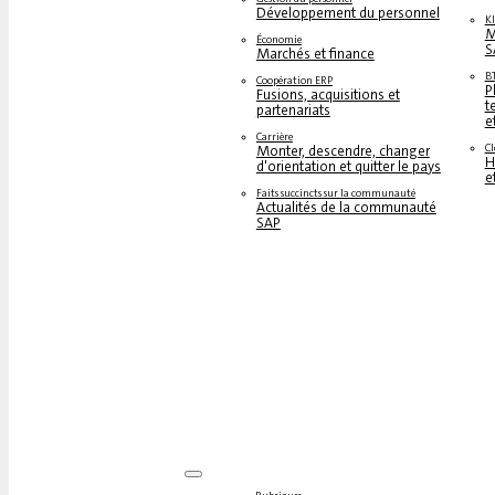
Développement du personnel
KI
M
Économie
S
Marchés et finance
B
Coopération ERP
P
Fusions, acquisitions et
t
partenariats
e
Carrière
C
Monter, descendre, changer
H
d'orientation et quitter le pays
e
Faits succincts sur la communauté
Actualités de la communauté
SAP