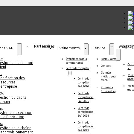
Partenaires
Magazi
ions SAP
Événements
Service
RM
Événements de la
Formulaires
estion de la relation
communauté
s'ab
Contact
lient
Centre de compétences
ici
Données
RP
pour 
médiatiques
lanification des
Centre de
abon
DACH
essources
compétences
'entreprise
maga
SAP 2026
Kit média
gratu
(international)
Centre de
CM
estion du capital
compétences
umain
SAP 2025
Centre de
ES
compétences
ystème d'exécution
SAP 2024
e la fabrication
Centre de
CM
compétences
estion de la chaîne
SAP 2023
'approvisionnement