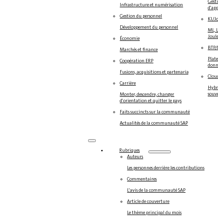
Gesti
Infrastructure et numérisation
d'ap
Gestion du personnel
KI/J
Développement du personnel
ML, L
Joul
Économie
BTP
Marchés et finance
Plate
Coopération ERP
donné
Fusions, acquisitions et partenariats
Clou
Carrière
Hybri
souv
Monter, descendre, changer
d'orientation et quitter le pays
Faits succincts sur la communauté
Actualités de la communauté SAP
Rubriques
Auteurs
Les personnes derrière les contributions
Commentaires
L'avis de la communauté SAP
Article de couverture
Le thème principal du mois