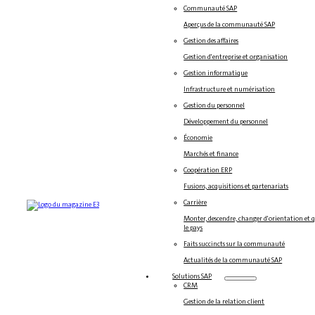
Communauté SAP
Aperçus de la communauté SAP
Gestion des affaires
Gestion d'entreprise et organisation
Gestion informatique
Infrastructure et numérisation
Gestion du personnel
Développement du personnel
Économie
Marchés et finance
Coopération ERP
Fusions, acquisitions et partenariats
Carrière
Monter, descendre, changer d'orientation et 
le pays
Faits succincts sur la communauté
Actualités de la communauté SAP
Solutions SAP
CRM
Gestion de la relation client