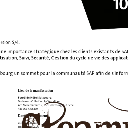
ersion S/4.
 une importance stratégique chez les clients existants de
isation
,
Suivi
,
Sécurité
,
Gestion du cycle de vie des applica
lzbourg un sommet pour la communauté SAP afin de s'informe
Lieu de la manifestation
FourSide Hôtel Salzbourg
,
Trademark Collection by Wyndham
Am Messezentrum 2, 5020 Salzbourg, Autriche
+43-662-4355460
Date de l'événement
mercredi 10 juin et
jeudi 11 juin 2026