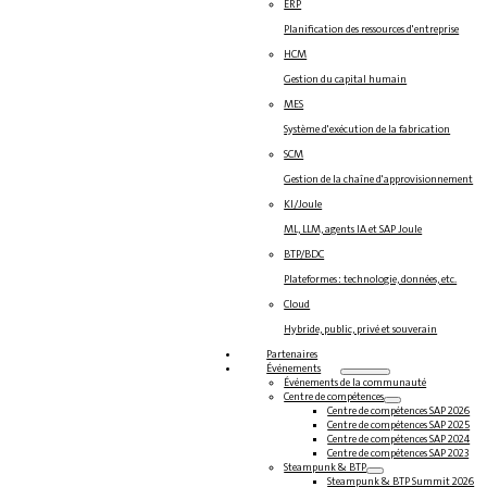
ERP
Planification des ressources d'entreprise
HCM
Gestion du capital humain
MES
Système d'exécution de la fabrication
SCM
Gestion de la chaîne d'approvisionnement
KI/Joule
ML, LLM, agents IA et SAP Joule
BTP/BDC
Plateformes : technologie, données, etc.
Cloud
Hybride, public, privé et souverain
Partenaires
Événements
Événements de la communauté
Centre de compétences
Centre de compétences SAP 2026
Centre de compétences SAP 2025
Centre de compétences SAP 2024
Centre de compétences SAP 2023
Steampunk & BTP
Steampunk & BTP Summit 2026