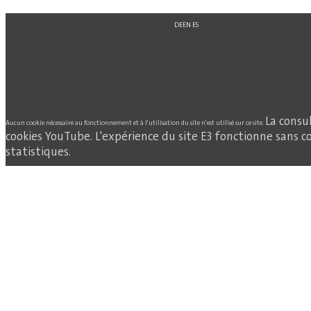
DE
EN
ES
La consu
Aucun cookie nécessaire au fonctionnement et à l'utilisation du site n'est utilisé sur ce site.
cookies YouTube. L'expérience du site E3 fonctionne sans co
statistiques.