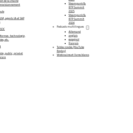
on de la chaîne
Steampunk &
provisionnement
BTP Summit
2025
oule
Steampunk &
LM, agents IA et SAP
BTP Summit
e
2024
Podcasts multilingues
/BDC
Allemand
anglais
formes : technologie,
espagnol
es, etc.
français
d
Tables rondes (YouTube
Replay)
de, public, privé et
Webinaires et livres blancs
erain