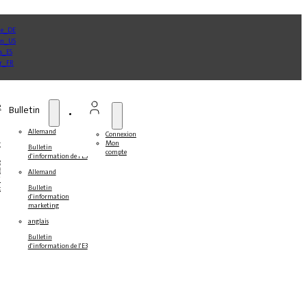
e
Bulletin
Allemand
Connexion
Mon
ner
Bulletin
compte
d'information de l'E3
s
s
Allemand
ines
Bulletin
ts
d'information
marketing
anglais
Bulletin
d'information de l'E3