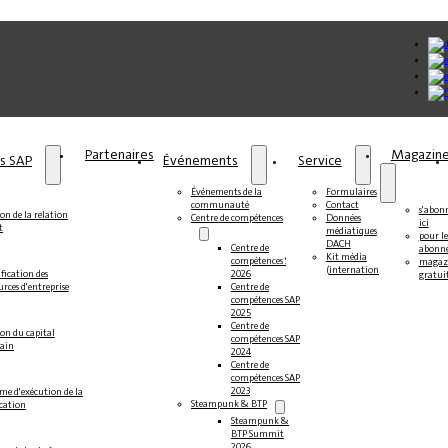
Partenaires
Magazin
ns SAP
Événements
Service
Événements de la
Formulaires
communauté
Contact
s'abon
on de la relation
Centre de compétences
Données
ici
t
médiatiques
pour le
DACH
Centre de
abonné
Kit média
compétences SAP
magaz
(international)
fication des
2026
gratui
urces d'entreprise
Centre de
compétences SAP
2025
Centre de
ion du capital
compétences SAP
ain
2024
Centre de
compétences SAP
2023
me d'exécution de la
Steampunk & BTP
ication
Steampunk &
BTP Summit
2026