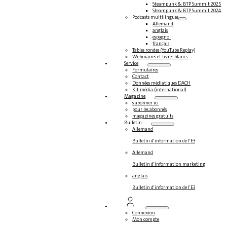
Steampunk & BTP Summit 2025
Steampunk & BTP Summit 2024
Podcasts multilingues
Allemand
anglais
espagnol
français
Tables rondes (YouTube Replay)
Webinaires et livres blancs
Service
Formulaires
Contact
Données médiatiques DACH
Kit média (international)
Magazine
s'abonner ici
pour les abonnés
magazines gratuits
Bulletin
Allemand
Bulletin d'information de l'E3
Allemand
Bulletin d'information marketing
anglais
Bulletin d'information de l'E3
Connexion
Mon compte