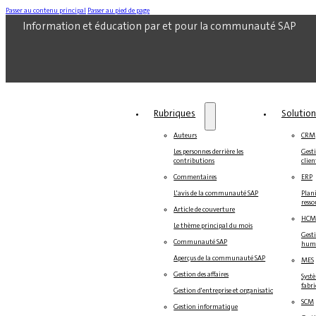
Passer au contenu principal
Passer au pied de page
Information et éducation par et pour la communauté SAP
Rubriques
Solutio
Auteurs
CRM
Les personnes derrière les
Gesti
contributions
clien
Commentaires
ERP
L'avis de la communauté SAP
Plani
resso
Article de couverture
HCM
Le thème principal du mois
Gest
Communauté SAP
hum
Aperçus de la communauté SAP
MES
Gestion des affaires
Systè
fabr
Gestion d'entreprise et organisation
SCM
Gestion informatique