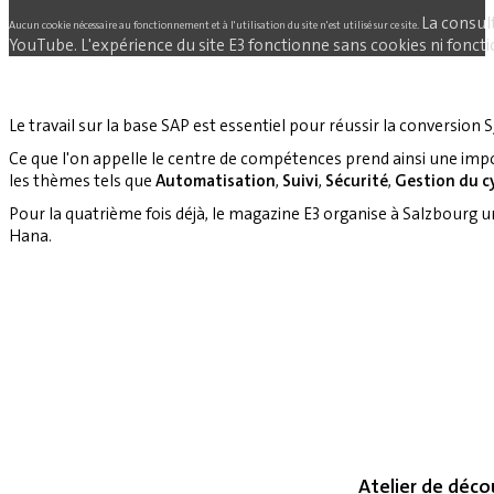
La consul
Aucun cookie nécessaire au fonctionnement et à l'utilisation du site n'est utilisé sur ce site.
YouTube. L'expérience du site E3 fonctionne sans cookies ni fonctio
Le travail sur la base SAP est essentiel pour réussir la conversion S
Ce que l'on appelle le centre de compétences prend ainsi une imp
les thèmes tels que
Automatisation
,
Suivi
,
Sécurité
,
Gestion du cy
Pour la quatrième fois déjà, le magazine E3 organise à Salzbourg 
Hana.
Atelier de déco