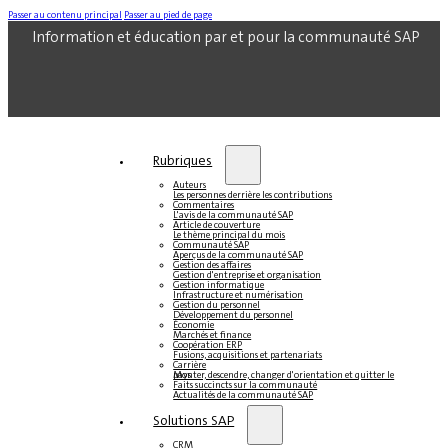
Passer au contenu principal
Passer au pied de page
Information et éducation par et pour la communauté SAP
Rubriques
Auteurs
Les personnes derrière les contributions
Commentaires
L'avis de la communauté SAP
Article de couverture
Le thème principal du mois
Communauté SAP
Aperçus de la communauté SAP
Gestion des affaires
Gestion d'entreprise et organisation
Gestion informatique
Infrastructure et numérisation
Gestion du personnel
Développement du personnel
Économie
Marchés et finance
Coopération ERP
Fusions, acquisitions et partenariats
Carrière
Monter, descendre, changer d'orientation et quitter le pays
Faits succincts sur la communauté
Actualités de la communauté SAP
Solutions SAP
CRM