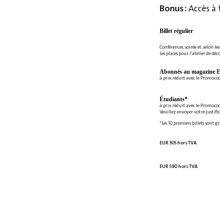
Bonus :
Accès à 
Billet régulier
Conférences, soirée et, selon le
Les places pour l'atelier de déc
Abonnés au magazine E
à prix réduit avec le Promoc
Étudiants*
à prix réduit avec le Promoco
Veuillez envoyer votre justifi
*Les 10 premiers billets sont g
EUR 305 hors TVA.
EUR 590 hors TVA