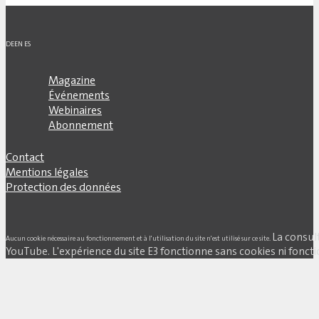
DE
EN
ES
Magazine
Événements
Webinaires
Abonnement
Contact
Mentions légales
Protection des données
La consul
Aucun cookie nécessaire au fonctionnement et à l'utilisation du site n'est utilisé sur ce site.
YouTube. L'expérience du site E3 fonctionne sans cookies ni fonctio