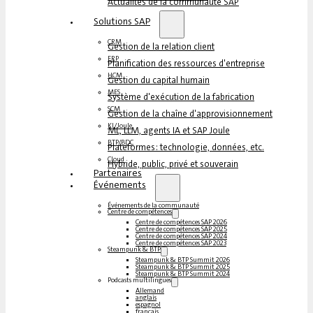
Actualités de la communauté SAP
Solutions SAP
CRM
Gestion de la relation client
ERP
Planification des ressources d'entreprise
HCM
Gestion du capital humain
MES
Système d'exécution de la fabrication
SCM
Gestion de la chaîne d'approvisionnement
KI/Joule
ML, LLM, agents IA et SAP Joule
BTP/BDC
Plateformes : technologie, données, etc.
Cloud
Hybride, public, privé et souverain
Partenaires
Événements
Événements de la communauté
Centre de compétences
Centre de compétences SAP 2026
Centre de compétences SAP 2025
Centre de compétences SAP 2024
Centre de compétences SAP 2023
Steampunk & BTP
Steampunk & BTP Summit 2026
Steampunk & BTP Summit 2025
Steampunk & BTP Summit 2024
Podcasts multilingues
Allemand
anglais
espagnol
français