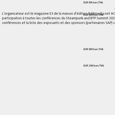
EUR 305 hors TVA.
L'organisateur est le magazine E3 de la maison d'édition B4Bmedia.net A
EUR 590 hors TVA
participation à toutes les conférences du Steampunk and BTP Summit 2026, 
conférences et la liste des exposants et des sponsors (partenaires SAP) se
EUR 390 hors TVA
EUR 290 hors TVA