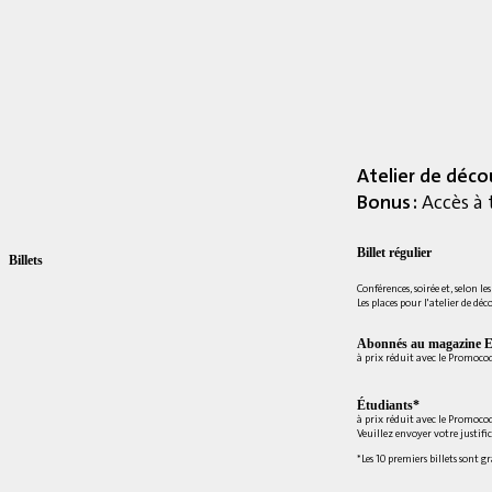
Atelier de déco
Bonus :
Accès à 
Billet régulier
Billets
Conférences, soirée et, selon le
Les places pour l'atelier de déc
Abonnés au magazine E
à prix réduit avec le Promoc
Étudiants*
à prix réduit avec le Promoco
Veuillez envoyer votre justifi
*Les 10 premiers billets sont g