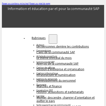
Passer au contenu principal
Passer au pied de page
Information et éducation par et pour la communauté SAP
Rubriques
Auteurs
Les personnes derrière les contributions
Commentaires
L'avis de la communauté SAP
Article de couverture
Le thème principal du mois
Communauté SAP
Aperçus de la communauté SAP
Gestion des affaires
Gestion d'entreprise et organisation
Gestion informatique
Infrastructure et numérisation
Gestion du personnel
Développement du personnel
Économie
Marchés et finance
Coopération ERP
Fusions, acquisitions et partenariats
Carrière
Monter, descendre, changer d'orientation et
quitter le pays
Faits succincts sur la communauté