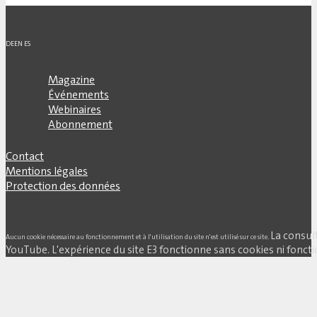
DE
EN
ES
Magazine
Événements
Webinaires
Abonnement
Contact
Mentions légales
Protection des données
La consul
Aucun cookie nécessaire au fonctionnement et à l'utilisation du site n'est utilisé sur ce site.
YouTube. L'expérience du site E3 fonctionne sans cookies ni fonctio