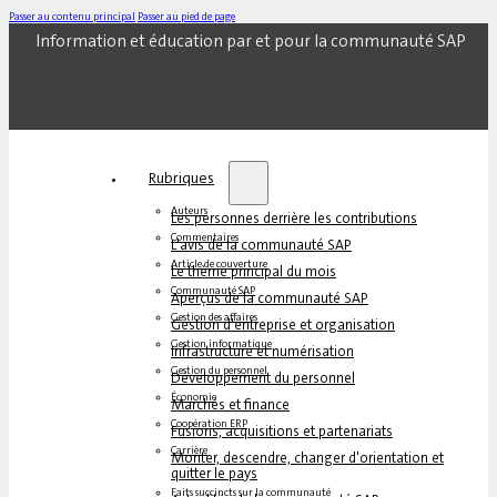
Passer au contenu principal
Passer au pied de page
Information et éducation par et pour la communauté SAP
Rubriques
Auteurs
Les personnes derrière les contributions
Commentaires
L'avis de la communauté SAP
Article de couverture
Le thème principal du mois
Communauté SAP
Aperçus de la communauté SAP
Gestion des affaires
Gestion d'entreprise et organisation
Gestion informatique
Infrastructure et numérisation
Gestion du personnel
Développement du personnel
Économie
Marchés et finance
Coopération ERP
Fusions, acquisitions et partenariats
Carrière
Monter, descendre, changer d'orientation et
quitter le pays
Faits succincts sur la communauté