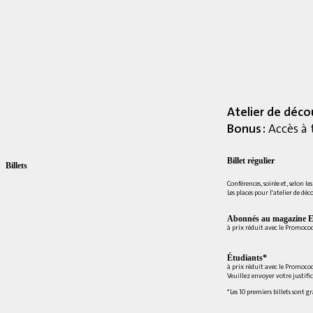
Atelier de déco
Bonus :
Accès à 
Billet régulier
Billets
Conférences, soirée et, selon le
Les places pour l'atelier de déc
Abonnés au magazine E
à prix réduit avec le Promoc
Étudiants*
à prix réduit avec le Promoco
Veuillez envoyer votre justifi
*Les 10 premiers billets sont g