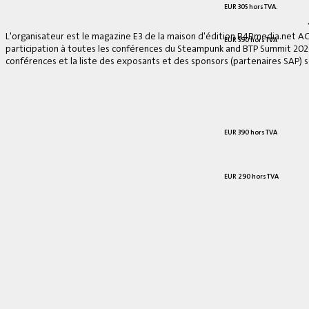
EUR 305 hors TVA.
L'organisateur est le magazine E3 de la maison d'édition B4Bmedia.net A
EUR 590 hors TVA
participation à toutes les conférences du Steampunk and BTP Summit 2026, 
conférences et la liste des exposants et des sponsors (partenaires SAP) se
EUR 390 hors TVA
EUR 290 hors TVA