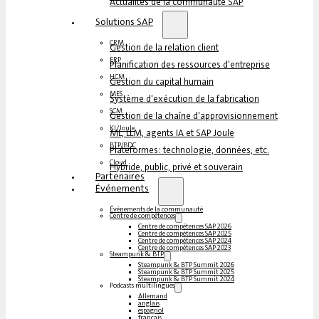
Actualités de la communauté SAP
Solutions SAP
CRM
Gestion de la relation client
ERP
Planification des ressources d'entreprise
HCM
Gestion du capital humain
MES
Système d'exécution de la fabrication
SCM
Gestion de la chaîne d'approvisionnement
KI/Joule
ML, LLM, agents IA et SAP Joule
BTP/BDC
Plateformes : technologie, données, etc.
Cloud
Hybride, public, privé et souverain
Partenaires
Événements
Événements de la communauté
Centre de compétences
Centre de compétences SAP 2026
Centre de compétences SAP 2025
Centre de compétences SAP 2024
Centre de compétences SAP 2023
Steampunk & BTP
Steampunk & BTP Summit 2026
Steampunk & BTP Summit 2025
Steampunk & BTP Summit 2024
Podcasts multilingues
Allemand
anglais
espagnol
français