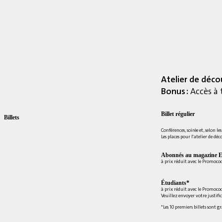
Atelier de déco
Bonus :
Accès à 
Billet régulier
Billets
Conférences, soirée et, selon le
Les places pour l'atelier de déc
Abonnés au magazine E
à prix réduit avec le Promoc
Étudiants*
à prix réduit avec le Promoco
Veuillez envoyer votre justifi
*Les 10 premiers billets sont g