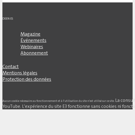
DE
EN
ES
Magazine
Événements
Webinaires
Abonnement
Contact
Mentions légales
Protection des données
La consul
Aucun cookie nécessaire au fonctionnement et à l'utilisation du site n'est utilisé sur ce site.
YouTube. L'expérience du site E3 fonctionne sans cookies ni fonctio