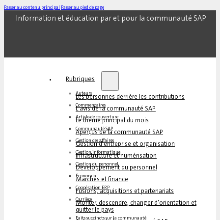
Passer au contenu principal
Passer au pied de page
Information et éducation par et pour la communauté SAP
Rubriques
Auteurs
Les personnes derrière les contributions
Commentaires
L'avis de la communauté SAP
Article de couverture
Le thème principal du mois
Communauté SAP
Aperçus de la communauté SAP
Gestion des affaires
Gestion d'entreprise et organisation
Gestion informatique
Infrastructure et numérisation
Gestion du personnel
Développement du personnel
Économie
Marchés et finance
Coopération ERP
Fusions, acquisitions et partenariats
Carrière
Monter, descendre, changer d'orientation et
quitter le pays
Faits succincts sur la communauté