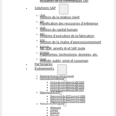
Actualités de la communauté SAP
Solutions SAP
CRM
Gestion de la relation client
ERP
Planification des ressources d'entreprise
HCM
Gestion du capital humain
MES
Système d'exécution de la fabrication
SCM
Gestion de la chaîne d'approvisionnement
KI/Joule
ML, LLM, agents IA et SAP Joule
BTP/BDC
Plateformes : technologie, données, etc.
Cloud
Hybride, public, privé et souverain
Partenaires
Événements
Événements de la communauté
Centre de compétences
Centre de compétences SAP 2026
Centre de compétences SAP 2025
Centre de compétences SAP 2024
Centre de compétences SAP 2023
Steampunk & BTP
Steampunk & BTP Summit 2026
Steampunk & BTP Summit 2025
Steampunk & BTP Summit 2024
Podcasts multilingues
Allemand
anglais
espagnol
français