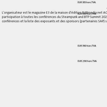
EUR 305 hors TVA.
L'organisateur est le magazine E3 de la maison d'édition B4Bmedia.net A
EUR 590 hors TVA
participation à toutes les conférences du Steampunk and BTP Summit 2026, 
conférences et la liste des exposants et des sponsors (partenaires SAP) se
EUR 390 hors TVA
EUR 290 hors TVA