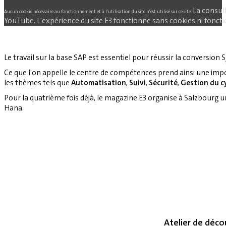
La consul
Aucun cookie nécessaire au fonctionnement et à l'utilisation du site n'est utilisé sur ce site.
YouTube. L'expérience du site E3 fonctionne sans cookies ni fonctio
Le travail sur la base SAP est essentiel pour réussir la conversion S
Ce que l'on appelle le centre de compétences prend ainsi une imp
les thèmes tels que
Automatisation
,
Suivi
,
Sécurité
,
Gestion du cy
Pour la quatrième fois déjà, le magazine E3 organise à Salzbourg 
Hana.
Atelier de déco