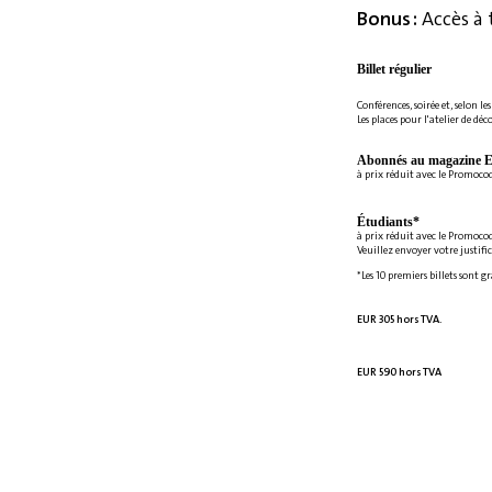
Bonus :
Accès à 
Billet régulier
Conférences, soirée et, selon le
Les places pour l'atelier de déc
Abonnés au magazine E
à prix réduit avec le Promoc
Étudiants*
à prix réduit avec le Promoco
Veuillez envoyer votre justifi
*Les 10 premiers billets sont g
EUR 305 hors TVA.
EUR 590 hors TVA