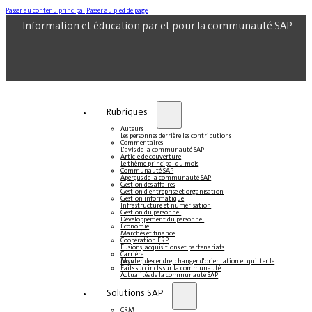
Passer au contenu principal
Passer au pied de page
Information et éducation par et pour la communauté SAP
Rubriques
Auteurs
Les personnes derrière les contributions
Commentaires
L'avis de la communauté SAP
Article de couverture
Le thème principal du mois
Communauté SAP
Aperçus de la communauté SAP
Gestion des affaires
Gestion d'entreprise et organisation
Gestion informatique
Infrastructure et numérisation
Gestion du personnel
Développement du personnel
Économie
Marchés et finance
Coopération ERP
Fusions, acquisitions et partenariats
Carrière
Monter, descendre, changer d'orientation et quitter le pays
Faits succincts sur la communauté
Actualités de la communauté SAP
Solutions SAP
CRM