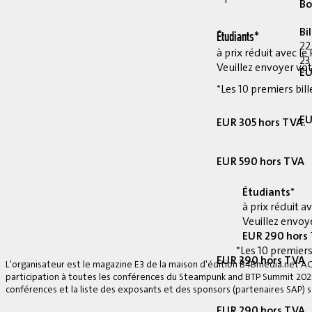
Bo
Bi
Étudiants*
22
à prix réduit avec 
23
Veuillez envoyer vot
EU
*Les 10 premiers bill
EU
EUR 305 hors TVA.
EUR 590 hors TVA
Étudiants*
à prix réduit 
Veuillez envoye
EUR 290 hors
*Les 10 premiers
EUR 390 hors TVA
L'organisateur est le magazine E3 de la maison d'édition B4Bmedia.net A
participation à toutes les conférences du Steampunk and BTP Summit 2026, 
conférences et la liste des exposants et des sponsors (partenaires SAP) se
EUR 290 hors TVA