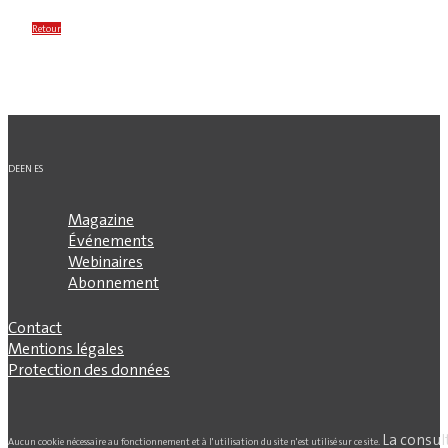
Retour
DE
EN
ES
Magazine
Événements
Webinaires
Abonnement
Contact
Mentions légales
Protection des données
La consul
Aucun cookie nécessaire au fonctionnement et à l'utilisation du site n'est utilisé sur ce site.