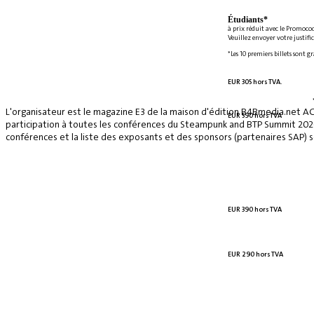
Étudiants*
à prix réduit avec le Promoco
Veuillez envoyer votre justifi
*Les 10 premiers billets sont g
EUR 305 hors TVA.
L'organisateur est le magazine E3 de la maison d'édition B4Bmedia.net A
EUR 590 hors TVA
participation à toutes les conférences du Steampunk and BTP Summit 2026, 
conférences et la liste des exposants et des sponsors (partenaires SAP) se
EUR 390 hors TVA
EUR 290 hors TVA