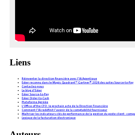
Liens
Réinventer la direction financière avec l'IA Agentique
Esker reconnu dans le Magic Quadrant™ Gartner® 2026 des suites Source-to-Pay
Contactez-nous
Le blog d'Esker
Esker Source-to-Pay
Esker Order-to-Cash
Plateforme Agréée
L'Office of the CFO : le prochain acte de la Direction Financière
Comment l'IA redéfinit l'avenir de la comptabilité fournisseur
Maîtriser les indicateurs clés de performance de la gestion du poste client : comp
Lexique de la facturation électronique
Auteurs