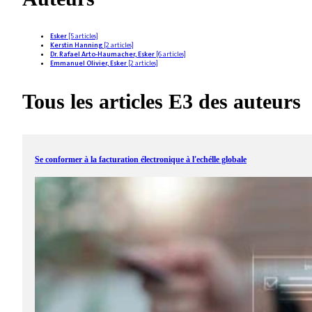
Esker
[5 articles]
Kerstin Hanning
[2 articles]
Dr. Rafael Arto-Haumacher, Esker
[6 articles]
Emmanuel Olivier, Esker
[2 articles]
Tous les articles E3 des auteurs
Se conformer à la facturation électronique à l'echélle globale