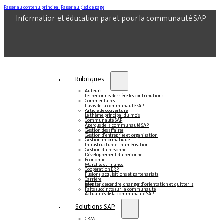
Passer au contenu principal
Passer au pied de page
Information et éducation par et pour la communauté SAP
Rubriques
Auteurs
Les personnes derrière les contributions
Commentaires
L'avis de la communauté SAP
Article de couverture
Le thème principal du mois
Communauté SAP
Aperçus de la communauté SAP
Gestion des affaires
Gestion d'entreprise et organisation
Gestion informatique
Infrastructure et numérisation
Gestion du personnel
Développement du personnel
Économie
Marchés et finance
Coopération ERP
Fusions, acquisitions et partenariats
Carrière
Monter, descendre, changer d'orientation et quitter le pays
Faits succincts sur la communauté
Actualités de la communauté SAP
Solutions SAP
CRM