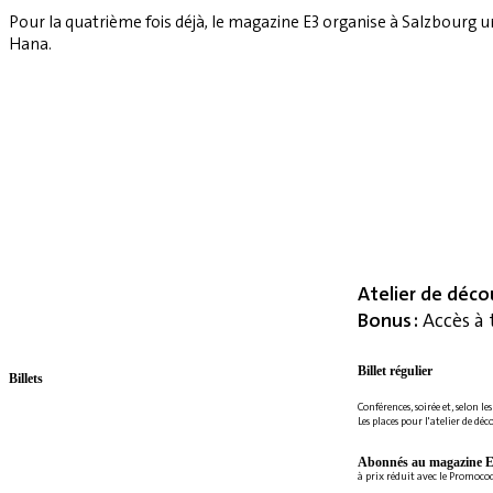
Pour la quatrième fois déjà, le magazine E3 organise à Salzbourg 
Hana.
Atelier de déco
Bonus :
Accès à 
Billet régulier
Billets
Conférences, soirée et, selon le
Les places pour l'atelier de déc
Abonnés au magazine E
à prix réduit avec le Promoc