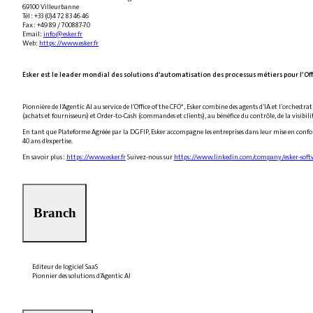
69100 Villeurbanne
Tél : +33 (0)4 72 83 46 46
Fax : +49 89 / 700887-70
Email:
info@esker.fr
Web:
https://www.esker.fr
Esker est le leader mondial des solutions d’automatisation des processus métiers pour l’Off
Pionnière de l’Agentic AI au service de l’Office of the CFO*, Esker combine des agents d’IA et l’orchestrat
(achats et fournisseurs) et Order-to-Cash (commandes et clients), au bénéfice du contrôle, de la visibilité 
En tant que Plateforme Agréée par la DGFIP, Esker accompagne les entreprises dans leur mise en confor
40 ans d’expertise.
En savoir plus :
https://www.esker.fr
‎ Suivez-nous sur
https://www.linkedin.com/company/esker-sof
Branch
Editeur de logiciel SaaS
Pionnier des solutions d’Agentic AI