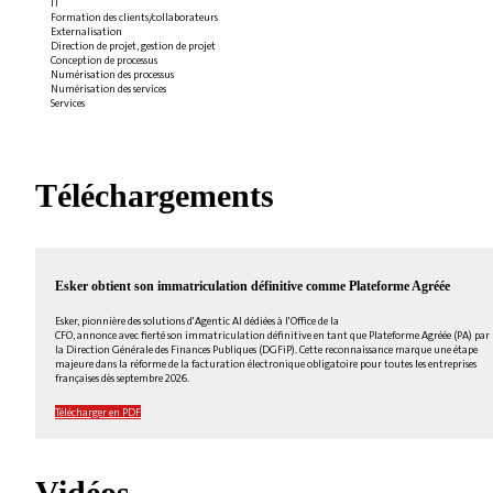
IT
Formation des clients/collaborateurs
Externalisation
Direction de projet, gestion de projet
Conception de processus
Numérisation des processus
Numérisation des services
Services
Téléchargements
Esker obtient son immatriculation définitive comme Plateforme Agréée
Esker, pionnière des solutions d'Agentic AI dédiées à l'Office de la
CFO, annonce avec fierté son immatriculation définitive en tant que Plateforme Agréée (PA) par
la Direction Générale des Finances Publiques (DGFiP). Cette reconnaissance marque une étape
majeure dans la réforme de la facturation électronique obligatoire pour toutes les entreprises
françaises dès septembre 2026.
Télécharger en PDF
Vidéos