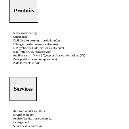
Produits
Le cloud computing
Conformité
DMS (Services de migration de données)
ECM (gestion de contenu d'entreprise)
EIM (gestion de l'information d'entreprise)
IaaS (Infrastructure as a Service)
Intelligence artificielle (IA)/Apprentissage automatique (ML)
PaaS (plateforme en tant que service)
Plate-forme cloud SAP
Services
(Internationale) Roll-Outs
Services en nuage
Analyse/vérification des données
Hébergement
Service de mise en œuvre