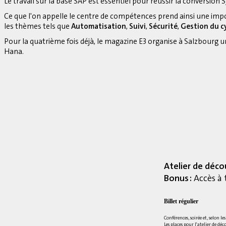
Le travail sur la base SAP est essentiel pour réussir la conversion S
Ce que l'on appelle le centre de compétences prend ainsi une imp
les thèmes tels que
Automatisation
,
Suivi
,
Sécurité
,
Gestion du cy
Pour la quatrième fois déjà, le magazine E3 organise à Salzbourg 
Hana.
Atelier de déco
Bonus :
Accès à 
Billet régulier
Conférences, soirée et, selon le
Les places pour l'atelier de déc