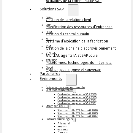
Actualités de la communauté SAP
Solutions SAP
CRM
Gestion de la relation client
ERP
Planification des ressources d'entreprise
HCM
Gestion du capital humain
MES
Système d'exécution de la fabrication
SCM
Gestion de la chaîne d'approvisionnement
KI/Joule
ML, LLM, agents IA et SAP Joule
BTP/BDC
Plateformes : technologie, données, etc.
Cloud
Hybride, public, privé et souverain
Partenaires
Événements
Événements de la communauté
Centre de compétences
Centre de compétences SAP 2026
Centre de compétences SAP 2025
Centre de compétences SAP 2024
Centre de compétences SAP 2023
Steampunk & BTP
Steampunk & BTP Summit 2026
Steampunk & BTP Summit 2025
Steampunk & BTP Summit 2024
Podcasts multilingues
Allemand
anglais
espagnol
français