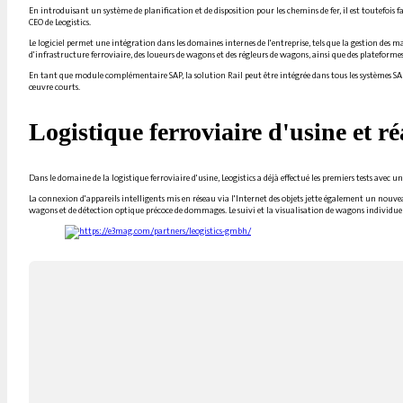
En introduisant un système de planification et de disposition pour les chemins de fer, il est toutefois 
CEO de Leogistics.
Le logiciel permet une intégration dans les domaines internes de l'entreprise, tels que la gestion des 
d'infrastructure ferroviaire, des loueurs de wagons et des régleurs de wagons, ainsi que des plateformes
En tant que module complémentaire SAP, la solution Rail peut être intégrée dans tous les systèmes SAP.
œuvre courts.
Logistique ferroviaire d'usine et r
Dans le domaine de la logistique ferroviaire d'usine, Leogistics a déjà effectué les premiers tests avec
La connexion d'appareils intelligents mis en réseau via l'Internet des objets jette également un nouveau
wagons et de détection optique précoce de dommages. Le suivi et la visualisation de wagons individuels