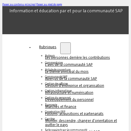
Passer au contenu principal
Passer au pied de page
Information et éducation par et pour la communauté SAP
Rubriques
Auteurs
Les personnes derrière les contributions
Commentaires
L'avis de la communauté SAP
Article de couverture
Le thème principal du mois
Communauté SAP
Aperçus de la communauté SAP
Gestion des affaires
Gestion d'entreprise et organisation
Gestion informatique
Infrastructure et numérisation
Gestion du personnel
Développement du personnel
Économie
Marchés et finance
Coopération ERP
Fusions, acquisitions et partenariats
Carrière
Monter, descendre, changer d'orientation et
quitter le pays
Faits succincts sur la communauté