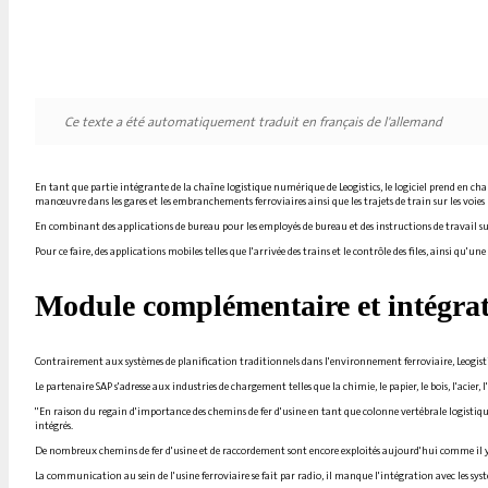
Ce texte a été automatiquement traduit en français de l'allemand
En tant que partie intégrante de la chaîne logistique numérique de Leogistics, le logiciel prend en charg
manœuvre dans les gares et les embranchements ferroviaires ainsi que les trajets de train sur les voies l
En combinant des applications de bureau pour les employés de bureau et des instructions de travail su
Pour ce faire, des applications mobiles telles que l'arrivée des trains et le contrôle des files, ainsi 
Module complémentaire et intégra
Contrairement aux systèmes de planification traditionnels dans l'environnement ferroviaire, Leogistic
Le partenaire SAP s'adresse aux industries de chargement telles que la chimie, le papier, le bois, l'acier, l'
"En raison du regain d'importance des chemins de fer d'usine en tant que colonne vertébrale logistique 
intégrés.
De nombreux chemins de fer d'usine et de raccordement sont encore exploités aujourd'hui comme il y a 3
La communication au sein de l'usine ferroviaire se fait par radio, il manque l'intégration avec les systè