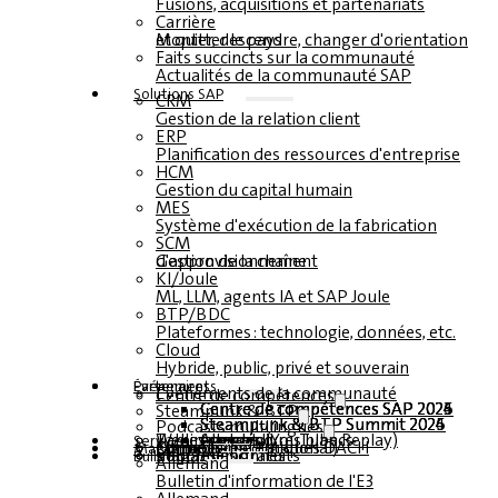
Fusions, acquisitions et partenariats
Carrière
Monter, descendre, changer d'orientation et quitter le pays
Faits succincts sur la communauté
Actualités de la communauté SAP
Solutions SAP
CRM
Gestion de la relation client
ERP
Planification des ressources d'entreprise
HCM
Gestion du capital humain
MES
Système d'exécution de la fabrication
SCM
Gestion de la chaîne d'approvisionnement
KI/Joule
ML, LLM, agents IA et SAP Joule
BTP/BDC
Plateformes : technologie, données, etc.
Cloud
Hybride, public, privé et souverain
Partenaires
Événements
Événements de la communauté
Centre de compétences
Centre de compétences SAP 2026
Centre de compétences SAP 2025
Centre de compétences SAP 2024
Centre de compétences SAP 2023
Steampunk & BTP
Steampunk & BTP Summit 2026
Steampunk & BTP Summit 2025
Steampunk & BTP Summit 2024
Podcasts multilingues
Tables rondes (YouTube Replay)
Webinaires et livres blancs
Allemand
anglais
espagnol
français
Service
Formulaires
Contact
Données médiatiques DACH
Kit média (international)
Magazine
s'abonner ici
pour les abonnés
magazines gratuits
Bulletin
Allemand
Bulletin d'information de l'E3