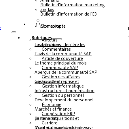
Allemand
Bulletin d'information marketing
anglais
Bulletin d'information de l'E3
Connexion
Mon compte
Rubriques
Auteurs
Les personnes derrière les contributions
Commentaires
L'avis de la communauté SAP
Article de couverture
Le thème principal du mois
Communauté SAP
Aperçus de la communauté SAP
Gestion des affaires
Gestion d'entreprise et organisation
Gestion informatique
Infrastructure et numérisation
Gestion du personnel
Développement du personnel
Économie
Marchés et finance
Coopération ERP
Fusions, acquisitions et partenariats
Carrière
Monter, descendre, changer d'orientation et quitter le pays