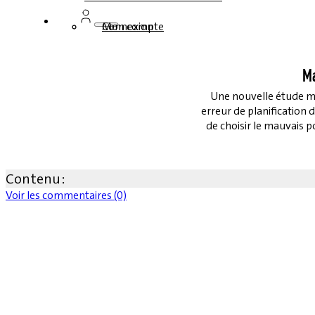
Connexion
Mon compte
Ma
Une nouvelle étude mo
erreur de planification
de choisir le mauvais p
Contenu :
Voir les commentaires (0)