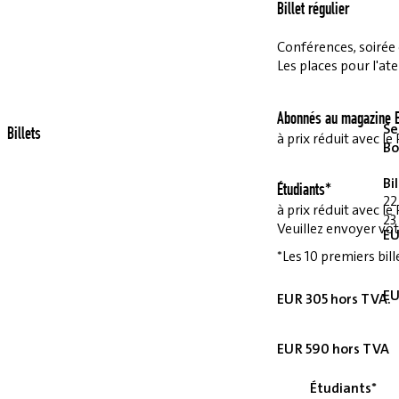
Billet régulier
Conférences, soirée et
Les places pour l'ate
Abonnés au magazine E
Se
Billets
à prix réduit avec 
Bo
Bi
Étudiants*
22
à prix réduit avec 
23
Veuillez envoyer vot
EU
*Les 10 premiers bill
EU
EUR 305 hors TVA.
EUR 590 hors TVA
Étudiants*