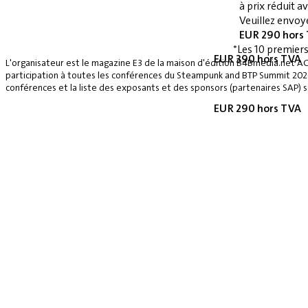
à prix réduit 
Veuillez envoye
EUR 290 hors
*Les 10 premiers
EUR 390 hors TVA
L'organisateur est le magazine E3 de la maison d'édition B4Bmedia.net A
participation à toutes les conférences du Steampunk and BTP Summit 2026, 
conférences et la liste des exposants et des sponsors (partenaires SAP) se
EUR 290 hors TVA