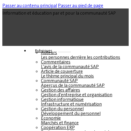
Passer au contenu principal
Passer au pied de page
Information et éducation par et pour la communauté SAP
Rubriques
Auteurs
Les personnes derrière les contributions
Commentaires
L'avis de la communauté SAP
Article de couverture
Le thème principal du mois
Communauté SAP
Aperçus de la communauté SAP
Gestion des affaires
Gestion d'entreprise et organisation
Gestion informatique
Infrastructure et numérisation
Gestion du personnel
Développement du personnel
Économie
Marchés et finance
Coopération ERP