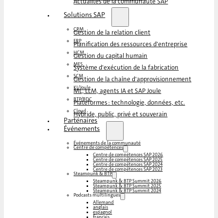
Actualités de la communauté SAP
Solutions SAP
CRM
Gestion de la relation client
ERP
Planification des ressources d'entreprise
HCM
Gestion du capital humain
MES
Système d'exécution de la fabrication
SCM
Gestion de la chaîne d'approvisionnement
KI/Joule
ML, LLM, agents IA et SAP Joule
BTP/BDC
Plateformes : technologie, données, etc.
Cloud
Hybride, public, privé et souverain
Partenaires
Événements
Événements de la communauté
Centre de compétences
Centre de compétences SAP 2026
Centre de compétences SAP 2025
Centre de compétences SAP 2024
Centre de compétences SAP 2023
Steampunk & BTP
Steampunk & BTP Summit 2026
Steampunk & BTP Summit 2025
Steampunk & BTP Summit 2024
Podcasts multilingues
Allemand
anglais
espagnol
français