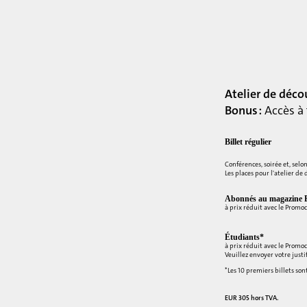
Atelier de déco
Bonus :
Accès à 
Billet régulier
Conférences, soirée et, selon
Les places pour l'atelier de 
Abonnés au magazine E
à prix réduit avec le Prom
Étudiants*
à prix réduit avec le Prom
Veuillez envoyer votre just
*Les 10 premiers billets son
EUR 305 hors TVA.