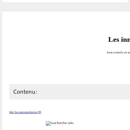
Les in
Suse a conclu un a
Contenu :
Voir les commentaires (0)