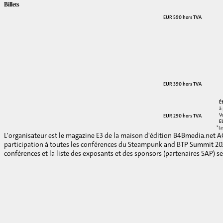
Billets
EUR 590 hors TVA
EUR 390 hors TVA
É
à
V
EUR 290 hors TVA
E
*Le
L'organisateur est le magazine E3 de la maison d'édition B4Bmedia.net A
participation à toutes les conférences du Steampunk and BTP Summit 2026, 
conférences et la liste des exposants et des sponsors (partenaires SAP) se