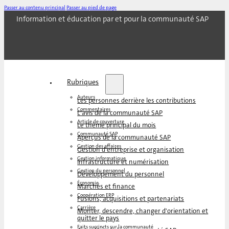
Passer au contenu principal
Passer au pied de page
Information et éducation par et pour la communauté SAP
Rubriques
Auteurs
Les personnes derrière les contributions
Commentaires
L'avis de la communauté SAP
Article de couverture
Le thème principal du mois
Communauté SAP
Aperçus de la communauté SAP
Gestion des affaires
Gestion d'entreprise et organisation
Gestion informatique
Infrastructure et numérisation
Gestion du personnel
Développement du personnel
Économie
Marchés et finance
Coopération ERP
Fusions, acquisitions et partenariats
Carrière
Monter, descendre, changer d'orientation et
quitter le pays
Faits succincts sur la communauté