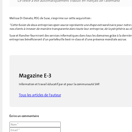
Ce texte a été automatiquement traduit en français de l'allemand
Melissa Di Donato, PDG de Suse, s'exprime sur cette acquisition :
"Cette fusion de deux entreprises open source représente une étape extraordinaire pour notre se
nos clients à innover de manière transparente dans toute leur entreprise, de la périphérie au cl
Suse et Rancher fourniront des services informatiques dans tous les domaines grâce à la dernière t
entreprises bénéficieront d'un portefeuille best-in-class et d'une présence mondiale accrue.
Magazine E-3
Information et travail éducatif par et pour la communauté SAP.
Tous les articles de l'auteur
Écrire un commentaire