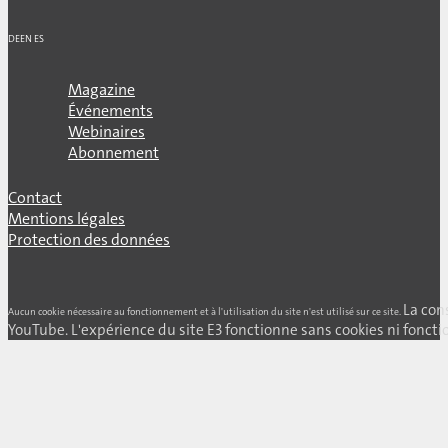
DE
EN
ES
Magazine
Événements
Webinaires
Abonnement
Contact
Mentions légales
Protection des données
La con
Aucun cookie nécessaire au fonctionnement et à l'utilisation du site n'est utilisé sur ce site.
YouTube. L'expérience du site E3 fonctionne sans cookies ni fonctio