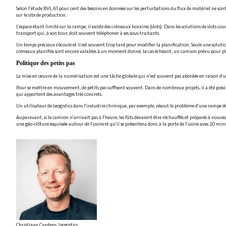
Selon l'étude BVL, 61 pour cent des besoins en données sur les perturbations du flux de matériel ne so
sur le site de production.
L'espace étant limité sur la rampe, il existe des créneaux horaires (slots). Dans les solutions de slots c
transport qui, à son tour, doit souvent téléphoner à ses sous-traitants.
Un temps précieux s'écoule et il est souvent trop tard pour modifier la planification. Seule une solu
créneaux planifiés sont encore valables à un moment donné. Le cas échéant, un camion prévu pour plus
Politique des petits pas
La mise en œuvre de la numérisation est une tâche globale qui n'est souvent pas abordée en raison d
Pour se mettre en mouvement, de petits pas suffisent souvent. Dans de nombreux projets, il a été possibl
qui apportent des avantages très concrets.
Un utilisateur de Leogistics dans l'industrie chimique, par exemple, résout le problème d'une rampe d
Auparavant, si le camion n'arrivait pas à l'heure, les fûts devaient être réchauffés et préparés à nouv
une géo-clôture esquissée autour de l'usine et qu'il se présentera donc à la porte de l'usine avec 20 min
Christiaan Carstens, Leogistics