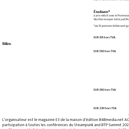
Étudiants*
à prix réduit avec le Promoco
Veuillez envoyer votre justifi
*Les 10 premiers billets sont g
EUR 305 hors TVA.
Billets
EUR 590 hors TVA
EUR 390 hors TVA
EUR 290 hors TVA
L'organisateur est le magazine E3 de la maison d'édition B4Bmedia.net A
participation à toutes les conférences du Steampunk and BTP Summit 2026, 