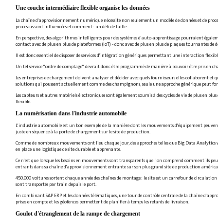
Une couche intermédiaire flexible organise les données
La chaîne d'approvisionnement numérique nécessite non seulement un modèle de données et de processus t
processus sont influencées et comment : un défi de taille.
En perspective, des algorithmes intelligents pour des systèmes d'auto-apprentissage pourraient égaleme
contact avec de plus en plus de plateformes (IoT) - donc avec de plus en plus de plaques tournantes de
Il est donc essentiel de disposer de services d'intégration génériques permettant une interaction flexib
Un tel service "ordre de comptage" devrait donc être programmé de manière à pouvoir être pris en char
Les entreprises de chargement doivent analyser et décider avec quels fournisseurs elles collaborent et q
solutions qui poussent actuellement comme des champignons, seule une approche générique peut fon
Les capteurs et autres matériels électroniques sont également soumis à des cycles de vie de plus en plu
flexible.
La numérisation dans l'industrie automobile
L'industrie automobile est un bon exemple de la manière dont les mouvements d'équipement peuvent êtr
juste en séquence à la porte de chargement sur le site de production.
Comme de nombreux mouvements ont lieu chaque jour, des approches telles que Big Data Analytics va
en place une logistique de site durable et apprenante.
Ce n'est que lorsque les besoins en mouvements sont transparents que l'on comprend comment ils peuvent
entrants dans sa chaîne d'approvisionnement entrante sur son plus grand site de production américa
450.000 voitures sortent chaque année des chaînes de montage : le site est un carrefour de circulat
sont transportés par train depuis le port.
En combinant SAP ERP et les données télématiques, une tour de contrôle centrale de la chaîne d'approv
prises en compte et les géofences permettent de planifier à temps les retards de livraison.
Goulot d'étranglement de la rampe de chargement