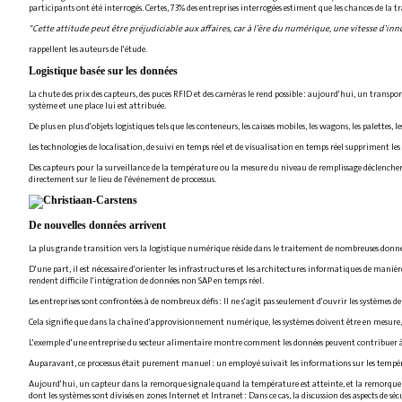
participants ont été interrogés. Certes, 73% des entreprises interrogées estiment que les chances de la t
"Cette attitude peut être préjudiciable aux affaires, car à l'ère du numérique, une vitesse d'in
rappellent les auteurs de l'étude.
Logistique basée sur les données
La chute des prix des capteurs, des puces RFID et des caméras le rend possible : aujourd'hui, un transp
système et une place lui est attribuée.
De plus en plus d'objets logistiques tels que les conteneurs, les caisses mobiles, les wagons, les palettes,
Les technologies de localisation, de suivi en temps réel et de visualisation en temps réel suppriment
Des capteurs pour la surveillance de la température ou la mesure du niveau de remplissage déclenchent 
directement sur le lieu de l'événement de processus.
De nouvelles données arrivent
La plus grande transition vers la logistique numérique réside dans le traitement de nombreuses données 
D'une part, il est nécessaire d'orienter les infrastructures et les architectures informatiques de manière
rendent difficile l'intégration de données non SAP en temps réel.
Les entreprises sont confrontées à de nombreux défis : Il ne s'agit pas seulement d'ouvrir les système
Cela signifie que dans la chaîne d'approvisionnement numérique, les systèmes doivent être en mesure, à
L'exemple d'une entreprise du secteur alimentaire montre comment les données peuvent contribuer à l
Auparavant, ce processus était purement manuel : un employé suivait les informations sur les températ
Aujourd'hui, un capteur dans la remorque signale quand la température est atteinte, et la remorque e
dont les systèmes sont divisés en zones Internet et Intranet : Dans ce cas, la discussion des aspects de