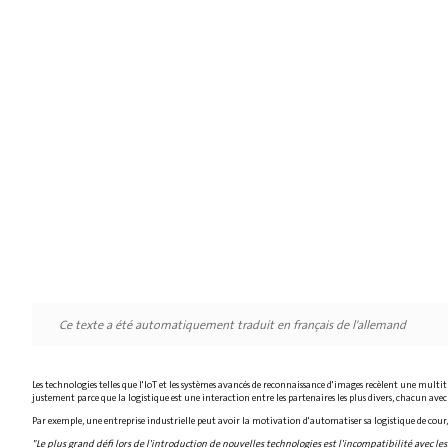
Ce texte a été automatiquement traduit en français de l'allemand
Les technologies telles que l'IoT et les systèmes avancés de reconnaissance d'images recèlent une multit
justement parce que la logistique est une interaction entre les partenaires les plus divers, chacun av
Par exemple, une entreprise industrielle peut avoir la motivation d'automatiser sa logistique de cour, m
"Le plus grand défi lors de l'introduction de nouvelles technologies est l'incompatibilité avec le