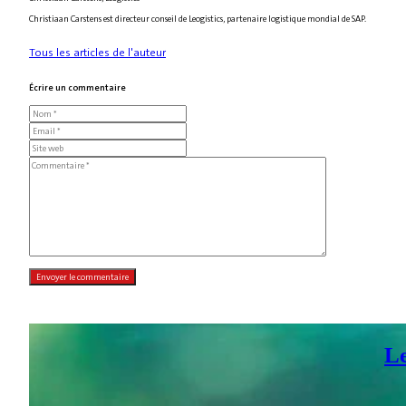
Christiaan Carstens est directeur conseil de Leogistics, partenaire logistique mondial de SAP.
Tous les articles de l'auteur
Écrire un commentaire
Le