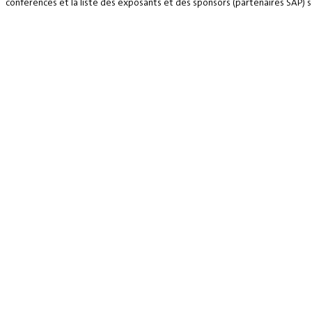
conférences et la liste des exposants et des sponsors (partenaires SAP) se