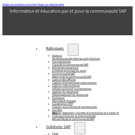
Passer au contenu principal
Passer au pied de page
Information et éducation par et pour la communauté SAP
Rubriques
Auteurs
Les personnes derrière les contributions
Commentaires
L'avis de la communauté SAP
Article de couverture
Le thème principal du mois
Communauté SAP
Aperçus de la communauté SAP
Gestion des affaires
Gestion d'entreprise et organisation
Gestion informatique
Infrastructure et numérisation
Gestion du personnel
Développement du personnel
Économie
Marchés et finance
Coopération ERP
Fusions, acquisitions et partenariats
Carrière
Monter, descendre, changer d'orientation et quitter le pays
Faits succincts sur la communauté
Actualités de la communauté SAP
Solutions SAP
CRM