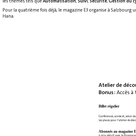
les thèmes tels que
Automatisation
,
Suivi
,
Sécurité
,
Gestion du cy
Pour la quatrième fois déjà, le magazine E3 organise à Salzbourg 
Hana.
Atelier de déco
Bonus :
Accès à 
Billet régulier
Conférences, soirée et, selon le
Les places pour l'atelier de déc
Abonnés au magazine E
à prix réduit avec le Promoc