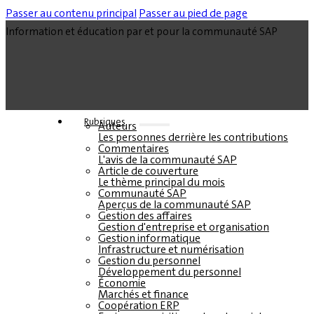
Passer au contenu principal
Passer au pied de page
Information et éducation par et pour la communauté SAP
Rubriques
Auteurs
Les personnes derrière les contributions
Commentaires
L'avis de la communauté SAP
Article de couverture
Le thème principal du mois
Communauté SAP
Aperçus de la communauté SAP
Gestion des affaires
Gestion d'entreprise et organisation
Gestion informatique
Infrastructure et numérisation
Gestion du personnel
Développement du personnel
Économie
Marchés et finance
Coopération ERP