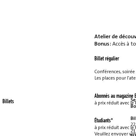
Atelier de décou
Bonus :
Accès à to
Billet régulier
Conférences, soirée et
Les places pour l'ate
Abonnés au magazine E
Se
Billets
à prix réduit avec 
Bo
Bi
Étudiants*
22
à prix réduit avec 
23
Veuillez envoyer vot
EU