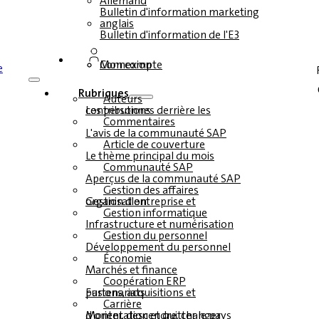
Allemand
Bulletin d'information marketing
anglais
Bulletin d'information de l'E3
Connexion
Mon compte
Rubriques
Auteurs
Les personnes derrière les contributions
Commentaires
L'avis de la communauté SAP
Article de couverture
Le thème principal du mois
Communauté SAP
Aperçus de la communauté SAP
Gestion des affaires
Gestion d'entreprise et organisation
Gestion informatique
Infrastructure et numérisation
Gestion du personnel
Développement du personnel
Économie
Marchés et finance
Coopération ERP
Fusions, acquisitions et partenariats
Carrière
Monter, descendre, changer d'orientation et quitter le pays