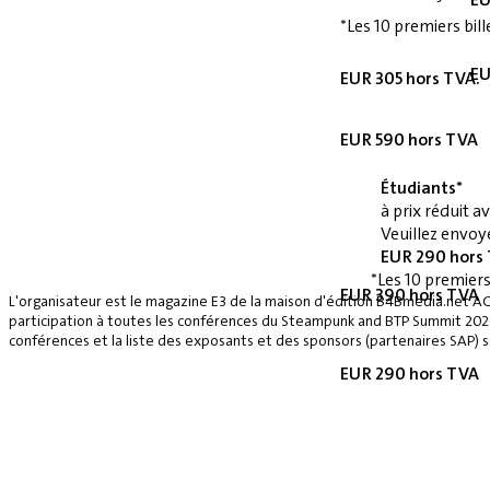
*Les 10 premiers bill
EU
EUR 305 hors TVA.
EUR 590 hors TVA
Étudiants*
à prix réduit 
Veuillez envoye
EUR 290 hors
*Les 10 premiers
EUR 390 hors TVA
L'organisateur est le magazine E3 de la maison d'édition B4Bmedia.net A
participation à toutes les conférences du Steampunk and BTP Summit 2026, 
conférences et la liste des exposants et des sponsors (partenaires SAP) se
EUR 290 hors TVA