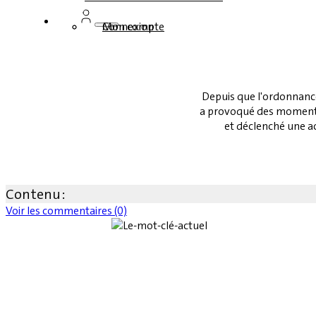
Connexion
Mon compte
Depuis que l'ordonnance 
a provoqué des moments 
et déclenché une ac
Contenu :
Voir les commentaires (0)