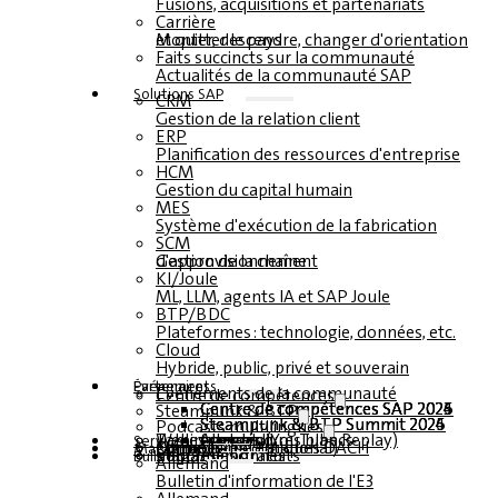
Fusions, acquisitions et partenariats
Carrière
Monter, descendre, changer d'orientation et quitter le pays
Faits succincts sur la communauté
Actualités de la communauté SAP
Solutions SAP
CRM
Gestion de la relation client
ERP
Planification des ressources d'entreprise
HCM
Gestion du capital humain
MES
Système d'exécution de la fabrication
SCM
Gestion de la chaîne d'approvisionnement
KI/Joule
ML, LLM, agents IA et SAP Joule
BTP/BDC
Plateformes : technologie, données, etc.
Cloud
Hybride, public, privé et souverain
Partenaires
Événements
Événements de la communauté
Centre de compétences
Centre de compétences SAP 2026
Centre de compétences SAP 2025
Centre de compétences SAP 2024
Centre de compétences SAP 2023
Steampunk & BTP
Steampunk & BTP Summit 2026
Steampunk & BTP Summit 2025
Steampunk & BTP Summit 2024
Podcasts multilingues
Tables rondes (YouTube Replay)
Webinaires et livres blancs
Allemand
anglais
espagnol
français
Service
Formulaires
Contact
Données médiatiques DACH
Kit média (international)
Magazine
s'abonner ici
pour les abonnés
magazines gratuits
Bulletin
Allemand
Bulletin d'information de l'E3