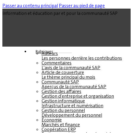
Passer au contenu principal
Passer au pied de page
Information et éducation par et pour la communauté SAP
Rubriques
Auteurs
Les personnes derrière les contributions
Commentaires
L'avis de la communauté SAP
Article de couverture
Le thème principal du mois
Communauté SAP
Aperçus de la communauté SAP
Gestion des affaires
Gestion d'entreprise et organisation
Gestion informatique
Infrastructure et numérisation
Gestion du personnel
Développement du personnel
Économie
Marchés et finance
Coopération ERP