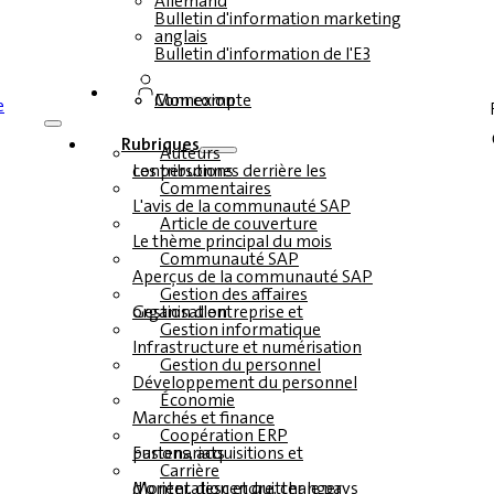
Allemand
Bulletin d'information marketing
anglais
Bulletin d'information de l'E3
Connexion
Mon compte
Rubriques
Auteurs
Les personnes derrière les contributions
Commentaires
L'avis de la communauté SAP
Article de couverture
Le thème principal du mois
Communauté SAP
Aperçus de la communauté SAP
Gestion des affaires
Gestion d'entreprise et organisation
Gestion informatique
Infrastructure et numérisation
Gestion du personnel
Développement du personnel
Économie
Marchés et finance
Coopération ERP
Fusions, acquisitions et partenariats
Carrière
Monter, descendre, changer d'orientation et quitter le pays