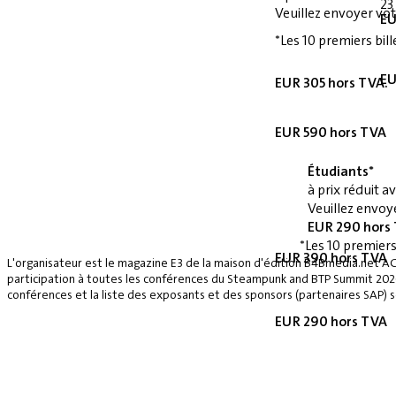
23
Veuillez envoyer vot
EU
*Les 10 premiers bill
EU
EUR 305 hors TVA.
EUR 590 hors TVA
Étudiants*
à prix réduit 
Veuillez envoye
EUR 290 hors
*Les 10 premiers
EUR 390 hors TVA
L'organisateur est le magazine E3 de la maison d'édition B4Bmedia.net A
participation à toutes les conférences du Steampunk and BTP Summit 2026, 
conférences et la liste des exposants et des sponsors (partenaires SAP) se
EUR 290 hors TVA