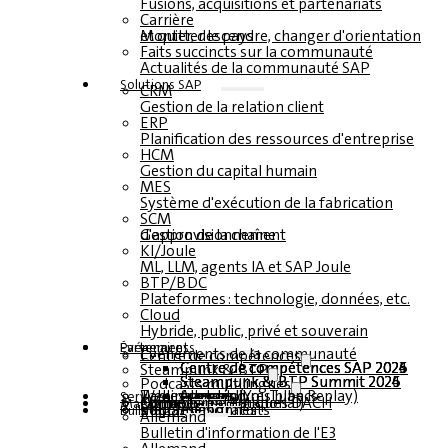
Fusions, acquisitions et partenariats
Carrière
Monter, descendre, changer d'orientation et quitter le pays
Faits succincts sur la communauté
Actualités de la communauté SAP
Solutions SAP
CRM
Gestion de la relation client
ERP
Planification des ressources d'entreprise
HCM
Gestion du capital humain
MES
Système d'exécution de la fabrication
SCM
Gestion de la chaîne d'approvisionnement
KI/Joule
ML, LLM, agents IA et SAP Joule
BTP/BDC
Plateformes : technologie, données, etc.
Cloud
Hybride, public, privé et souverain
Partenaires
Événements
Événements de la communauté
Centre de compétences
Centre de compétences SAP 2026
Centre de compétences SAP 2025
Centre de compétences SAP 2024
Centre de compétences SAP 2023
Steampunk & BTP
Steampunk & BTP Summit 2026
Steampunk & BTP Summit 2025
Steampunk & BTP Summit 2024
Podcasts multilingues
Tables rondes (YouTube Replay)
Webinaires et livres blancs
Allemand
anglais
espagnol
français
Service
Formulaires
Contact
Données médiatiques DACH
Kit média (international)
Magazine
s'abonner ici
pour les abonnés
magazines gratuits
Bulletin
Allemand
Bulletin d'information de l'E3