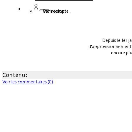
Connexion
Mon compte
Depuis le 1er ja
d'approvisionnement e
encore pl
Contenu :
Voir les commentaires (0)