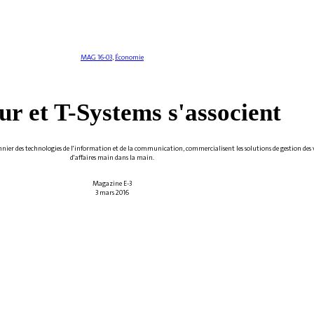
MAG 16-03
,
Économie
r et T-Systems s'associent
pionnier des technologies de l'information et de la communication, commercialisent les solutions de gestion des
d'affaires main dans la main.
Magazine E-3
3 mars 2016