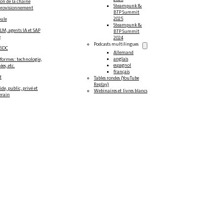
on de la chaîne
Steampunk &
provisionnement
BTP Summit
2025
oule
Steampunk &
LM, agents IA et SAP
BTP Summit
e
2024
Podcasts multilingues
/BDC
Allemand
anglais
formes : technologie,
espagnol
es, etc.
français
d
Tables rondes (YouTube
Replay)
de, public, privé et
Webinaires et livres blancs
erain