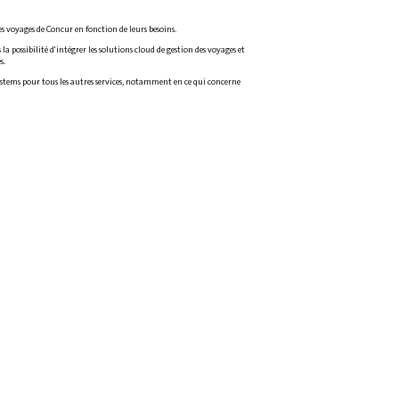
es voyages de Concur en fonction de leurs besoins.
a possibilité d'intégrer les solutions cloud de gestion des voyages et
s.
T-Systems pour tous les autres services, notamment en ce qui concerne