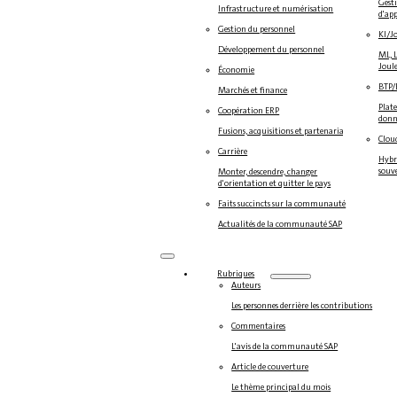
Gesti
Infrastructure et numérisation
d'ap
Gestion du personnel
KI/J
Développement du personnel
ML, L
Joul
Économie
BTP
Marchés et finance
Plate
Coopération ERP
donné
Fusions, acquisitions et partenariats
Clou
Carrière
Hybri
souv
Monter, descendre, changer
d'orientation et quitter le pays
Faits succincts sur la communauté
Actualités de la communauté SAP
Rubriques
Auteurs
Les personnes derrière les contributions
Commentaires
L'avis de la communauté SAP
Article de couverture
Le thème principal du mois