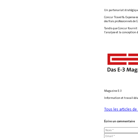
Un partenariat stratégique 
Concur Travel & Expense est
des frais professionnels de
Tandis que Concur fournit le
l'analyse et la conception d
Magazine E-3
Information et travail éd
Tous les articles de 
Écrire un commentaire