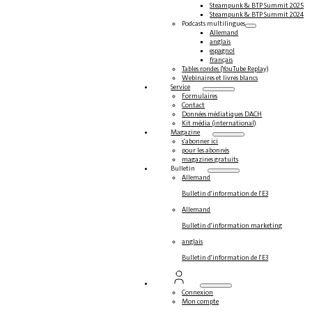
Steampunk & BTP Summit 2025
Steampunk & BTP Summit 2024
Podcasts multilingues
Allemand
anglais
espagnol
français
Tables rondes (YouTube Replay)
Webinaires et livres blancs
Service
Formulaires
Contact
Données médiatiques DACH
Kit média (international)
Magazine
s'abonner ici
pour les abonnés
magazines gratuits
Bulletin
Allemand
Bulletin d'information de l'E3
Allemand
Bulletin d'information marketing
anglais
Bulletin d'information de l'E3
Connexion
Mon compte