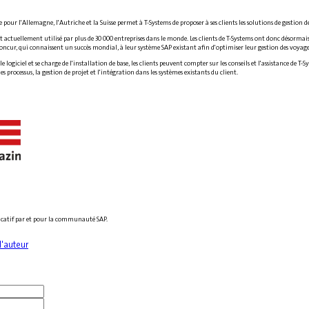
pour l'Allemagne, l'Autriche et la Suisse permet à T-Systems de proposer à ses clients les solutions de gestion d
 actuellement utilisé par plus de 30 000 entreprises dans le monde. Les clients de T-Systems ont donc désormais l
 Concur, qui connaissent un succès mondial, à leur système SAP existant afin d'optimiser leur gestion des voyage
 logiciel et se charge de l'installation de base, les clients peuvent compter sur les conseils et l'assistance de 
es processus, la gestion de projet et l'intégration dans les systèmes existants du client.
ucatif par et pour la communauté SAP.
l'auteur