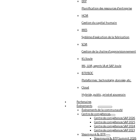
ERP
Planification des ressources d'entreprise
HCM
Gestion du capital humain
MES
Système d'exécution de la fabrication
SCM
Gestion de la chaîne d'approvisionnement
KI/Joule
ML, LLM, agents IA et SAP Joule
BTP/BDC
Plateformes : technologie, données, etc.
Cloud
Hybride, public, privé et souverain
Partenaires
Événements
Événements de la communauté
Centre de compétences
Centre de compétences SAP 2026
Centre de compétences SAP 2025
Centre de compétences SAP 2024
Centre de compétences SAP 2023
Steampunk & BTP
Steampunk & BTP Summit 2026