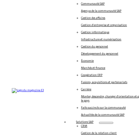
Communauté SAP
Aperçus de la communauté SAP
Gestion des affaires
Gestion d'entreprise et organisation
Gestion informatique
Infrastructure et numérisation
Gestion du personnel
Développement du personnel
Économie
Marchés et finance
Coopération ERP
Fusions, acquisitions et partenariats
Carrière
Monter, descendre, changer d'orientation et 
le pays
Faits succincts sur la communauté
Actualités de la communauté SAP
Solutions SAP
CRM
Gestion de la relation client