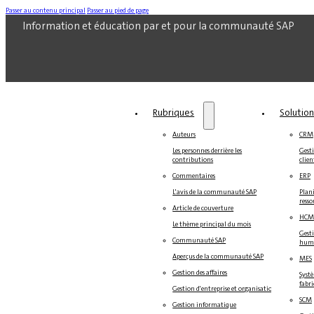
Passer au contenu principal
Passer au pied de page
Information et éducation par et pour la communauté SAP
Rubriques
Solutio
Auteurs
CRM
Les personnes derrière les
Gesti
contributions
clien
Commentaires
ERP
L'avis de la communauté SAP
Plani
resso
Article de couverture
HCM
Le thème principal du mois
Gest
Communauté SAP
hum
Aperçus de la communauté SAP
MES
Gestion des affaires
Systè
fabr
Gestion d'entreprise et organisation
SCM
Gestion informatique