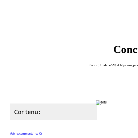
Concu
Concur, filiale de SAP, et T-Systems, 
Contenu :
Voir les commentaires (0)