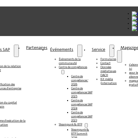
Partenaires
Magazin
ns SAP
Événements
Service
Événements de la
Formulaires
communauté
Contact
s'abon
on de la relation
Centre de compétences
Données
ici
t
médiatiques
pour le
DACH
Centre de
abonné
Kit média
compétences SAP
magaz
(international)
fication des
2026
gratui
urces d'entreprise
Centre de
compétences SAP
2025
Centre de
ion du capital
compétences SAP
ain
2024
Centre de
compétences SAP
2023
me d'exécution de la
Steampunk & BTP
ication
Steampunk &
BTP Summit
2026