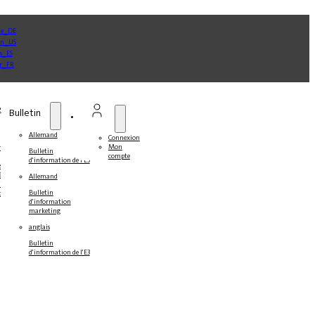
e
Bulletin
Allemand
Connexion
Mon
ner
Bulletin
compte
d'information de l'E3
s
s
Allemand
ines
Bulletin
ts
d'information
marketing
anglais
Bulletin
d'information de l'E3