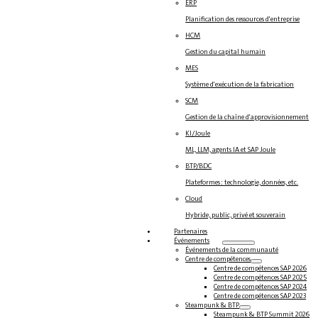
ERP
Planification des ressources d'entreprise
HCM
Gestion du capital humain
MES
Système d'exécution de la fabrication
SCM
Gestion de la chaîne d'approvisionnement
KI/Joule
ML, LLM, agents IA et SAP Joule
BTP/BDC
Plateformes : technologie, données, etc.
Cloud
Hybride, public, privé et souverain
Partenaires
Événements
Événements de la communauté
Centre de compétences
Centre de compétences SAP 2026
Centre de compétences SAP 2025
Centre de compétences SAP 2024
Centre de compétences SAP 2023
Steampunk & BTP
Steampunk & BTP Summit 2026