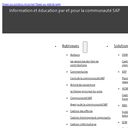
Passer au contenu principal
Passer au pied de page
Information et éducation par et pour la communauté SAP
Rubriques
Solutio
Auteurs
CRM
Les personnes derrière les
Gesti
contributions
clien
Commentaires
ERP
L'avis de la communauté SAP
Plani
resso
Article de couverture
HCM
Le thème principal du mois
Gest
Communauté SAP
hum
Aperçus de la communauté SAP
MES
Gestion des affaires
Systè
fabr
Gestion d'entreprise et organisation
SCM
Gestion informatique