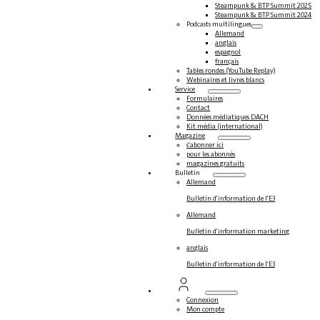
Steampunk & BTP Summit 2025
Steampunk & BTP Summit 2024
Podcasts multilingues
Allemand
anglais
espagnol
français
Tables rondes (YouTube Replay)
Webinaires et livres blancs
Service
Formulaires
Contact
Données médiatiques DACH
Kit média (international)
Magazine
s'abonner ici
pour les abonnés
magazines gratuits
Bulletin
Allemand
Bulletin d'information de l'E3
Allemand
Bulletin d'information marketing
anglais
Bulletin d'information de l'E3
Connexion
Mon compte