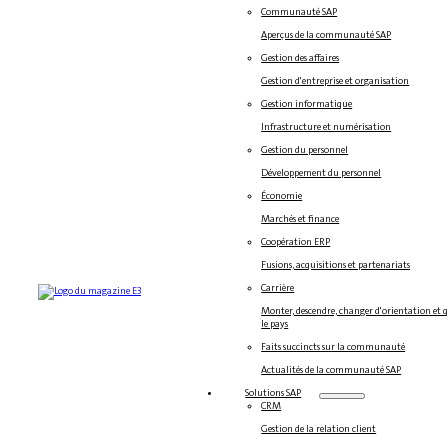
Communauté SAP
Aperçus de la communauté SAP
Gestion des affaires
Gestion d'entreprise et organisation
Gestion informatique
Infrastructure et numérisation
Gestion du personnel
Développement du personnel
Économie
Marchés et finance
Coopération ERP
Fusions, acquisitions et partenariats
Carrière
Monter, descendre, changer d'orientation et 
le pays
Faits succincts sur la communauté
Actualités de la communauté SAP
Solutions SAP
CRM
Gestion de la relation client