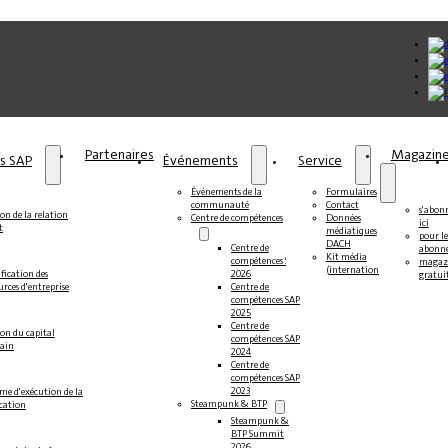
Partenaires
Magazin
ns SAP
Événements
Service
Événements de la
Formulaires
communauté
Contact
s'abon
on de la relation
Centre de compétences
Données
ici
t
médiatiques
pour le
DACH
Centre de
abonné
Kit média
compétences SAP
magaz
(international)
fication des
2026
gratui
urces d'entreprise
Centre de
compétences SAP
2025
Centre de
ion du capital
compétences SAP
ain
2024
Centre de
compétences SAP
2023
me d'exécution de la
Steampunk & BTP
ication
Steampunk &
BTP Summit
2026