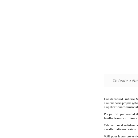
Ce texte a ét
Dans le cadre d'Embrace, Mi
d'autres de ses propres sys
d'applications commerciale
L'objectif du partenariat é
feuilles de route unifiées,
Cela comprend les futurs dé
des alternatives en raison
Voilà pour la compréhensio