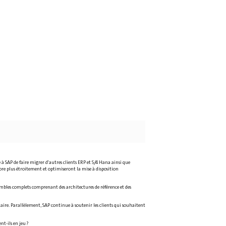
 à SAP de faire migrer d'autres clients ERP et S/4 Hana ainsi que
core plus étroitement et optimiseront la mise à disposition
nsembles complets comprenant des architectures de référence et des
aire. Parallèlement, SAP continue à soutenir les clients qui souhaitent
t-ils en jeu ?