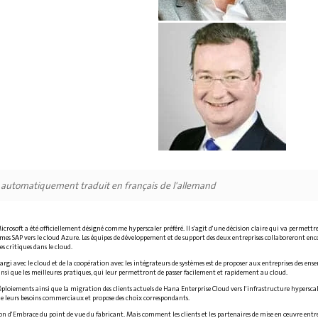
é automatiquement traduit en français de l'allemand
crosoft a été officiellement désigné comme hyperscaler préféré. Il s'agit d'une décision claire qui va permettre
tèmes SAP vers le cloud Azure. Les équipes de développement et de support des deux entreprises collaboreront en
s critiques dans le cloud.
largi avec le cloud et de la coopération avec les intégrateurs de systèmes est de proposer aux entreprises des e
 ainsi que les meilleures pratiques, qui leur permettront de passer facilement et rapidement au cloud.
ploiements ainsi que la migration des clients actuels de Hana Enterprise Cloud vers l'infrastructure hyperscal
 de leurs besoins commerciaux et propose des choix correspondants.
n d'Embrace du point de vue du fabricant. Mais comment les clients et les partenaires de mise en œuvre entren