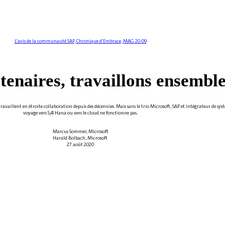
L'avis de la communauté SAP
,
Chronique d'Embrace
,
MAG 20-09
tenaires, travaillons ensemble
vaillent en étroite collaboration depuis des décennies. Mais sans le trio Microsoft, SAP et intégrateur de syst
voyage vers S/4 Hana ou vers le cloud ne fonctionne pas.
Marcus Sommer, Microsoft
Harald Bolbach, Microsoft
27 août 2020