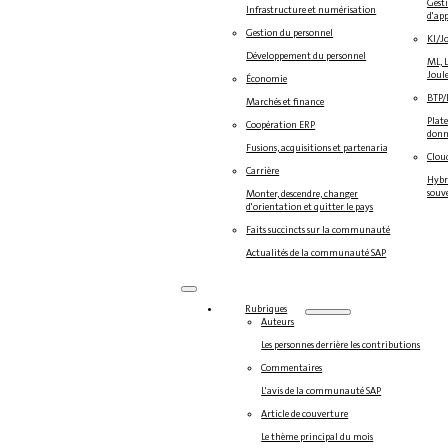
Gesti
Infrastructure et numérisation
d'ap
Gestion du personnel
KI/J
Développement du personnel
ML, L
Joul
Économie
BTP
Marchés et finance
Plate
Coopération ERP
donné
Fusions, acquisitions et partenariats
Clou
Carrière
Hybri
souv
Monter, descendre, changer
d'orientation et quitter le pays
Faits succincts sur la communauté
Actualités de la communauté SAP
Rubriques
Auteurs
Les personnes derrière les contributions
Commentaires
L'avis de la communauté SAP
Article de couverture
Le thème principal du mois