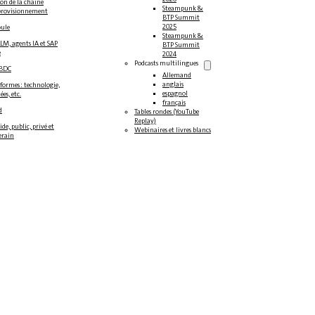
on de la chaîne
Steampunk &
provisionnement
BTP Summit
2025
oule
Steampunk &
LM, agents IA et SAP
BTP Summit
e
2024
Podcasts multilingues
/BDC
Allemand
anglais
formes : technologie,
espagnol
es, etc.
français
d
Tables rondes (YouTube
Replay)
de, public, privé et
Webinaires et livres blancs
erain