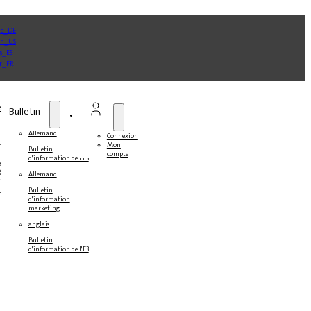
e
Bulletin
Allemand
Connexion
Mon
ner
Bulletin
compte
d'information de l'E3
s
s
Allemand
ines
Bulletin
ts
d'information
marketing
anglais
Bulletin
d'information de l'E3