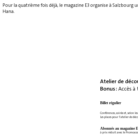
Pour la quatrième fois déjà, le magazine E3 organise à Salzbourg 
Hana.
Atelier de déco
Bonus :
Accès à 
Billet régulier
Conférences, soirée et, selon le
Les places pour l'atelier de déc
Abonnés au magazine E
à prix réduit avec le Promoc