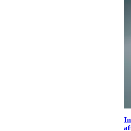
In
af