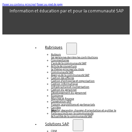
Passer au contenu principal
Passer au pied de page
Information et éducation par et pour la communauté SAP
Rubriques
Auteurs
Les personnes derrière les contributions
Commentaires
L'avis de la communauté SAP
Article de couverture
Le thème principal du mois
Communauté SAP
Aperçus de la communauté SAP
Gestion des affaires
Gestion d'entreprise et organisation
Gestion informatique
Infrastructure et numérisation
Gestion du personnel
Développement du personnel
Économie
Marchés et finance
Coopération ERP
Fusions, acquisitions et partenariats
Carrière
Monter, descendre, changer d'orientation et quitter le pays
Faits succincts sur la communauté
Actualités de la communauté SAP
Solutions SAP
CRM