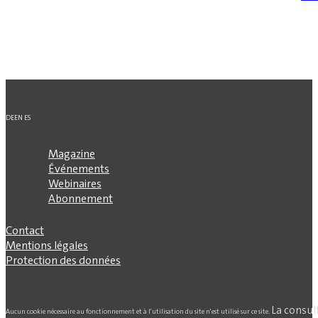
DE
EN
ES
Magazine
Événements
Webinaires
Abonnement
Contact
Mentions légales
Protection des données
La consul
Aucun cookie nécessaire au fonctionnement et à l'utilisation du site n'est utilisé sur ce site.