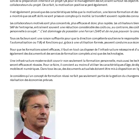
Lors de la préparation interne d'un projet S/4 pour le management décisif, ce sont surtout les objectifs
collaborateurs du projet. De ce fait, la motivation positive se perd également.
Il est également prouvé que des caractéristiques telles que la motivation, une bonne formation et des
a montré que ces soft skills ne sont prises en compte qu'à moitié. Le transfert souvent rapide des conna
Les collaborateurs motivés sont plus concentrés, plus efficaces et donc plus rapides. Les utilisateurs bi
SAP de l'entreprise, entraînent souvent une réduction considérable des coûts ou, au contraire, des coû
personnelle à ce sujet : ".
C'est dommage de posséder une Ferrari (SAP) et de ne pas pouvoir la cond
Tous ces facteurs sont une raison suffisante pour que la direction compétente soutienne le responsable
l'automatisation ou l'IA) et fonctions qui, grâce à une utilisation formée, peuvent conduire aux écon
Pour que les formations soient efficaces, il faut en tout cas disposer de l'infrastructure nécessaire 
également des documents et des services de formation complets ainsi que des technologies.
Une infrastructure moderne doit couvrir non seulement la formation personnelle, mais aussi les technol
seront efficaces et réussies. Pour ce faire, il convient au moins d'utiliser les caractéristiques d'âge, d
mobiles et numériques. Dans tous les cas, des documents actualisés doivent être mis à disposition en li
Je considère qu'un concept de formation réussi ne fait pas seulement partie de la gestion du changeme
réalisation des économies prévues.