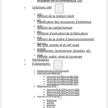
Actualités de la communauté SAP
Solutions SAP
CRM
Gestion de la relation client
ERP
Planification des ressources d'entreprise
HCM
Gestion du capital humain
MES
Système d'exécution de la fabrication
SCM
Gestion de la chaîne d'approvisionnement
KI/Joule
ML, LLM, agents IA et SAP Joule
BTP/BDC
Plateformes : technologie, données, etc.
Cloud
Hybride, public, privé et souverain
Partenaires
Événements
Événements de la communauté
Centre de compétences
Centre de compétences SAP 2026
Centre de compétences SAP 2025
Centre de compétences SAP 2024
Centre de compétences SAP 2023
Steampunk & BTP
Steampunk & BTP Summit 2026
Steampunk & BTP Summit 2025
Steampunk & BTP Summit 2024
Podcasts multilingues
Allemand
anglais
espagnol
français