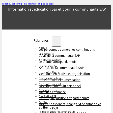
Passer au contenu principal
Passer au pied de page
Information et éducation par et pour la communauté SAP
Rubriques
Auteurs
Les personnes derrière les contributions
Commentaires
L'avis de la communauté SAP
Article de couverture
Le thème principal du mois
Communauté SAP
Aperçus de la communauté SAP
Gestion des affaires
Gestion d'entreprise et organisation
Gestion informatique
Infrastructure et numérisation
Gestion du personnel
Développement du personnel
Économie
Marchés et finance
Coopération ERP
Fusions, acquisitions et partenariats
Carrière
Monter, descendre, changer d'orientation et
quitter le pays
Faits succincts sur la communauté