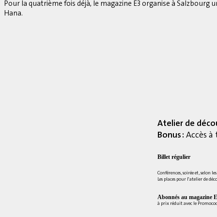
Pour la quatrième fois déjà, le magazine E3 organise à Salzbourg 
Hana.
Atelier de déco
Bonus :
Accès à 
Billet régulier
Conférences, soirée et, selon le
Les places pour l'atelier de déc
Abonnés au magazine E
à prix réduit avec le Promoc