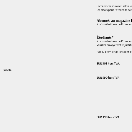
Conférences, soirée et, selon le
Les places pour l'atelier de dé
Abonnés au magazine E
à prix réduit avec le Promoc
Étudiants*
à prix réduit avec le Promoc
Veuillez envoyer votre justif
*Les 10 premiers billets sont 
EUR 305 hors TVA.
Billets
EUR 590 hors TVA
EUR 390 hors TVA