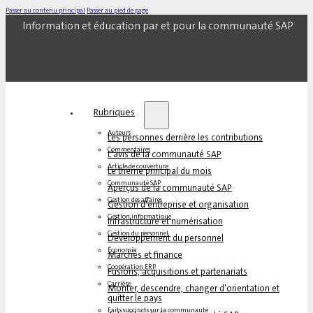
Passer au contenu principal
Passer au pied de page
Information et éducation par et pour la communauté SAP
Rubriques
Auteurs
Les personnes derrière les contributions
Commentaires
L'avis de la communauté SAP
Article de couverture
Le thème principal du mois
Communauté SAP
Aperçus de la communauté SAP
Gestion des affaires
Gestion d'entreprise et organisation
Gestion informatique
Infrastructure et numérisation
Gestion du personnel
Développement du personnel
Économie
Marchés et finance
Coopération ERP
Fusions, acquisitions et partenariats
Carrière
Monter, descendre, changer d'orientation et
quitter le pays
Faits succincts sur la communauté