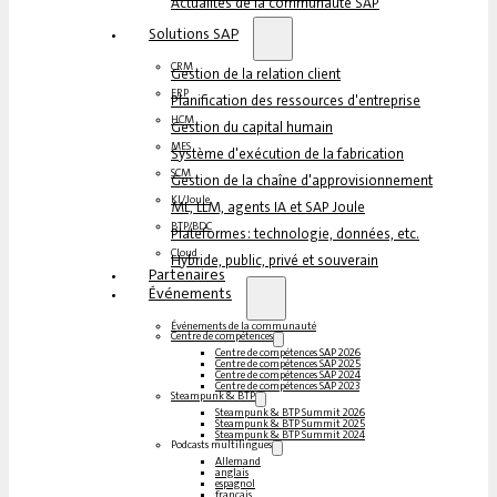
Actualités de la communauté SAP
Solutions SAP
CRM
Gestion de la relation client
ERP
Planification des ressources d'entreprise
HCM
Gestion du capital humain
MES
Système d'exécution de la fabrication
SCM
Gestion de la chaîne d'approvisionnement
KI/Joule
ML, LLM, agents IA et SAP Joule
BTP/BDC
Plateformes : technologie, données, etc.
Cloud
Hybride, public, privé et souverain
Partenaires
Événements
Événements de la communauté
Centre de compétences
Centre de compétences SAP 2026
Centre de compétences SAP 2025
Centre de compétences SAP 2024
Centre de compétences SAP 2023
Steampunk & BTP
Steampunk & BTP Summit 2026
Steampunk & BTP Summit 2025
Steampunk & BTP Summit 2024
Podcasts multilingues
Allemand
anglais
espagnol
français