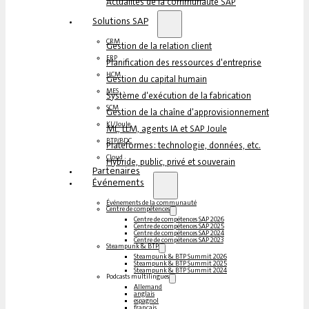
Actualités de la communauté SAP
Solutions SAP
CRM
Gestion de la relation client
ERP
Planification des ressources d'entreprise
HCM
Gestion du capital humain
MES
Système d'exécution de la fabrication
SCM
Gestion de la chaîne d'approvisionnement
KI/Joule
ML, LLM, agents IA et SAP Joule
BTP/BDC
Plateformes : technologie, données, etc.
Cloud
Hybride, public, privé et souverain
Partenaires
Événements
Événements de la communauté
Centre de compétences
Centre de compétences SAP 2026
Centre de compétences SAP 2025
Centre de compétences SAP 2024
Centre de compétences SAP 2023
Steampunk & BTP
Steampunk & BTP Summit 2026
Steampunk & BTP Summit 2025
Steampunk & BTP Summit 2024
Podcasts multilingues
Allemand
anglais
espagnol
français