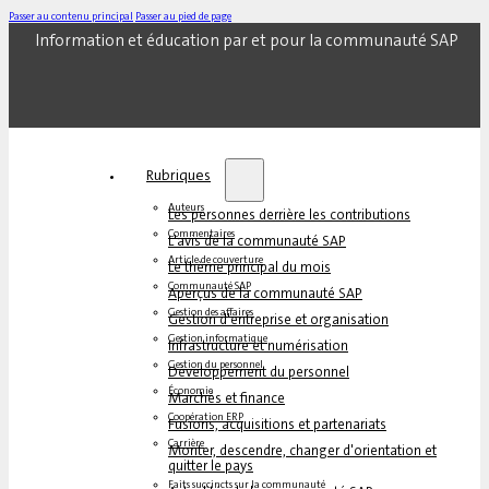
Passer au contenu principal
Passer au pied de page
Information et éducation par et pour la communauté SAP
Rubriques
Auteurs
Les personnes derrière les contributions
Commentaires
L'avis de la communauté SAP
Article de couverture
Le thème principal du mois
Communauté SAP
Aperçus de la communauté SAP
Gestion des affaires
Gestion d'entreprise et organisation
Gestion informatique
Infrastructure et numérisation
Gestion du personnel
Développement du personnel
Économie
Marchés et finance
Coopération ERP
Fusions, acquisitions et partenariats
Carrière
Monter, descendre, changer d'orientation et
quitter le pays
Faits succincts sur la communauté