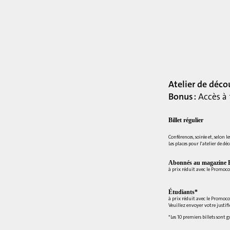
Atelier de déco
Bonus :
Accès à 
Billet régulier
Conférences, soirée et, selon le
Les places pour l'atelier de dé
Abonnés au magazine E
à prix réduit avec le Promoc
Étudiants*
à prix réduit avec le Promoc
Veuillez envoyer votre justif
*Les 10 premiers billets sont 