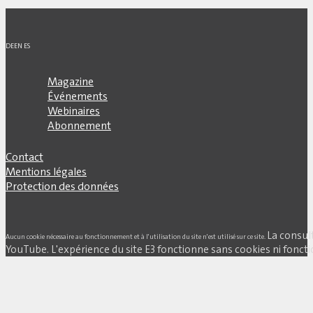
DE
EN
ES
Magazine
Événements
Webinaires
Abonnement
Contact
Mentions légales
Protection des données
La consul
Aucun cookie nécessaire au fonctionnement et à l'utilisation du site n'est utilisé sur ce site.
YouTube. L'expérience du site E3 fonctionne sans cookies ni fonctio