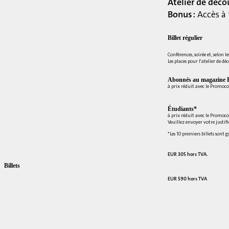
Atelier de déco
Bonus :
Accès à 
Billet régulier
Conférences, soirée et, selon le
Les places pour l'atelier de dé
Abonnés au magazine E
à prix réduit avec le Promoc
Étudiants*
à prix réduit avec le Promoc
Veuillez envoyer votre justif
*Les 10 premiers billets sont 
EUR 305 hors TVA.
Billets
EUR 590 hors TVA