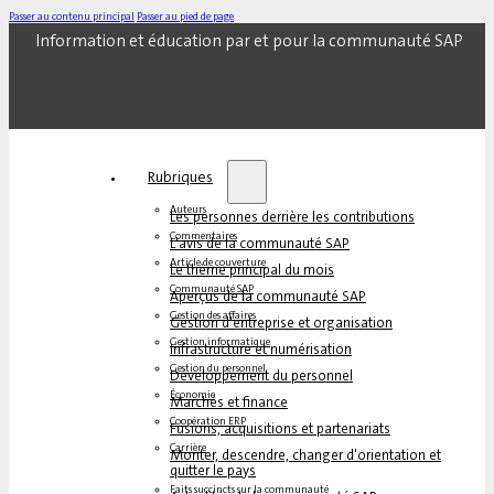
Passer au contenu principal
Passer au pied de page
Information et éducation par et pour la communauté SAP
Rubriques
Auteurs
Les personnes derrière les contributions
Commentaires
L'avis de la communauté SAP
Article de couverture
Le thème principal du mois
Communauté SAP
Aperçus de la communauté SAP
Gestion des affaires
Gestion d'entreprise et organisation
Gestion informatique
Infrastructure et numérisation
Gestion du personnel
Développement du personnel
Économie
Marchés et finance
Coopération ERP
Fusions, acquisitions et partenariats
Carrière
Monter, descendre, changer d'orientation et
quitter le pays
Faits succincts sur la communauté