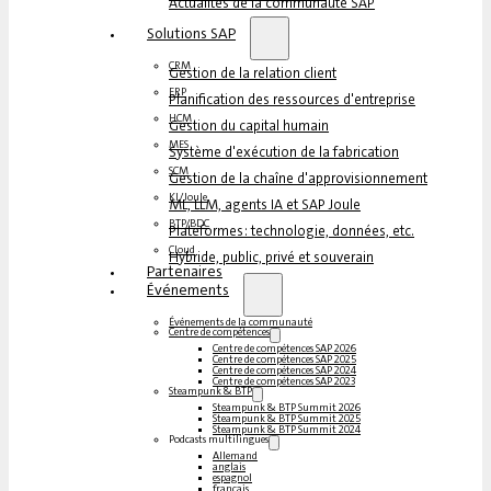
Actualités de la communauté SAP
Solutions SAP
CRM
Gestion de la relation client
ERP
Planification des ressources d'entreprise
HCM
Gestion du capital humain
MES
Système d'exécution de la fabrication
SCM
Gestion de la chaîne d'approvisionnement
KI/Joule
ML, LLM, agents IA et SAP Joule
BTP/BDC
Plateformes : technologie, données, etc.
Cloud
Hybride, public, privé et souverain
Partenaires
Événements
Événements de la communauté
Centre de compétences
Centre de compétences SAP 2026
Centre de compétences SAP 2025
Centre de compétences SAP 2024
Centre de compétences SAP 2023
Steampunk & BTP
Steampunk & BTP Summit 2026
Steampunk & BTP Summit 2025
Steampunk & BTP Summit 2024
Podcasts multilingues
Allemand
anglais
espagnol
français