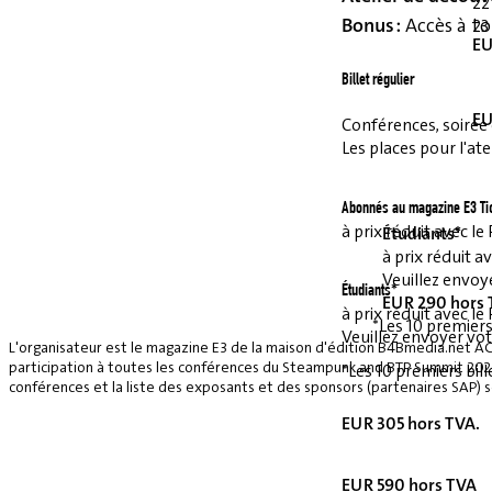
22
Bonus :
Accès à to
23
EU
Billet régulier
EU
Conférences, soirée et
Les places pour l'ate
Abonnés au magazine E3 Ti
à prix réduit avec 
Étudiants*
à prix réduit 
Veuillez envoye
Étudiants*
EUR 290 hors
à prix réduit avec 
*Les 10 premiers
Veuillez envoyer vot
L'organisateur est le magazine E3 de la maison d'édition B4Bmedia.net A
participation à toutes les conférences du Steampunk and BTP Summit 2026, 
*Les 10 premiers bill
conférences et la liste des exposants et des sponsors (partenaires SAP) se
EUR 305 hors TVA.
EUR 590 hors TVA