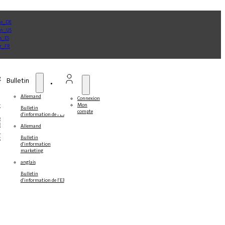
e
Bulletin
Allemand
Connexion
Mon
ner
Bulletin
compte
d'information de l'E3
s
s
Allemand
ines
Bulletin
ts
d'information
marketing
anglais
Bulletin
d'information de l'E3