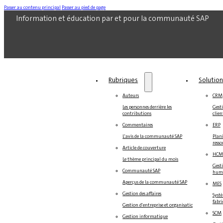
Passer au contenu principal
Passer au pied de page
Information et éducation par et pour la communauté SAP
Rubriques
Solutio
Auteurs
CRM
Les personnes derrière les
Gesti
contributions
clien
Commentaires
ERP
L'avis de la communauté SAP
Plani
resso
Article de couverture
HCM
Le thème principal du mois
Gest
Communauté SAP
hum
Aperçus de la communauté SAP
MES
Gestion des affaires
Systè
fabr
Gestion d'entreprise et organisation
SCM
Gestion informatique