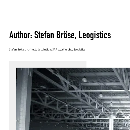
Author: Stefan Bröse, Leogistics
Stefan Bröse, architecte de solutions SAP Logistics chez Leogistics