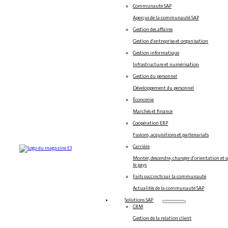
Communauté SAP
Aperçus de la communauté SAP
Gestion des affaires
Gestion d'entreprise et organisation
Gestion informatique
Infrastructure et numérisation
Gestion du personnel
Développement du personnel
Économie
Marchés et finance
Coopération ERP
Fusions, acquisitions et partenariats
Carrière
Monter, descendre, changer d'orientation et 
le pays
Faits succincts sur la communauté
Actualités de la communauté SAP
Solutions SAP
CRM
Gestion de la relation client