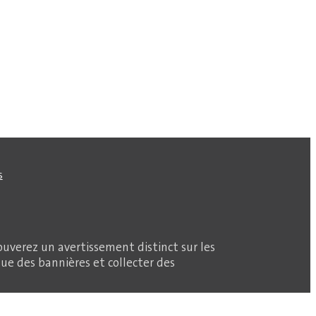
s
ouverez un avertissement distinct sur les
que des bannières et collecter des