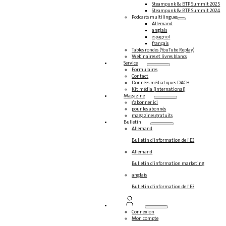
Steampunk & BTP Summit 2025
Steampunk & BTP Summit 2024
Podcasts multilingues
Allemand
anglais
espagnol
français
Tables rondes (YouTube Replay)
Webinaires et livres blancs
Service
Formulaires
Contact
Données médiatiques DACH
Kit média (international)
Magazine
s'abonner ici
pour les abonnés
magazines gratuits
Bulletin
Allemand
Bulletin d'information de l'E3
Allemand
Bulletin d'information marketing
anglais
Bulletin d'information de l'E3
Connexion
Mon compte