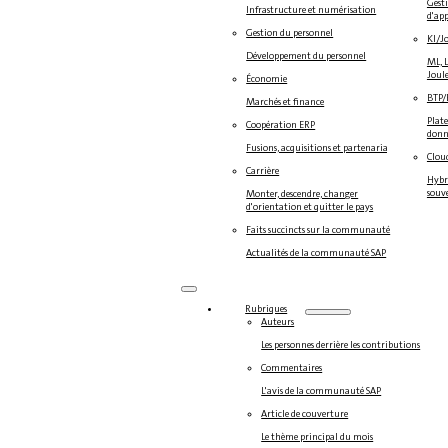
Gesti
Infrastructure et numérisation
d'ap
Gestion du personnel
KI/J
Développement du personnel
ML, L
Joul
Économie
BTP
Marchés et finance
Plate
Coopération ERP
donné
Fusions, acquisitions et partenariats
Clou
Carrière
Hybri
souv
Monter, descendre, changer
d'orientation et quitter le pays
Faits succincts sur la communauté
Actualités de la communauté SAP
Rubriques
Auteurs
Les personnes derrière les contributions
Commentaires
L'avis de la communauté SAP
Article de couverture
Le thème principal du mois