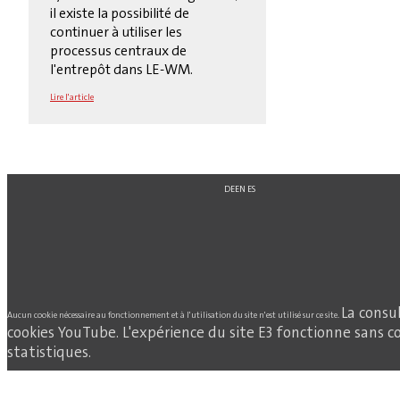
il existe la possibilité de
continuer à utiliser les
processus centraux de
l'entrepôt dans LE-WM.
Lire l'article
DE
EN
ES
La consu
Aucun cookie nécessaire au fonctionnement et à l'utilisation du site n'est utilisé sur ce site.
cookies YouTube. L'expérience du site E3 fonctionne sans co
statistiques.