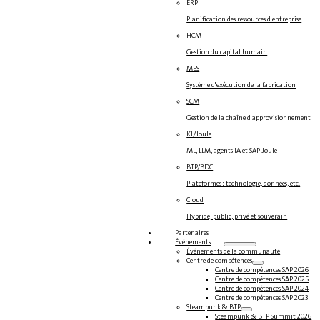
ERP
Planification des ressources d'entreprise
HCM
Gestion du capital humain
MES
Système d'exécution de la fabrication
SCM
Gestion de la chaîne d'approvisionnement
KI/Joule
ML, LLM, agents IA et SAP Joule
BTP/BDC
Plateformes : technologie, données, etc.
Cloud
Hybride, public, privé et souverain
Partenaires
Événements
Événements de la communauté
Centre de compétences
Centre de compétences SAP 2026
Centre de compétences SAP 2025
Centre de compétences SAP 2024
Centre de compétences SAP 2023
Steampunk & BTP
Steampunk & BTP Summit 2026