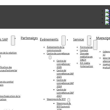
Partenaires
Magazin
ns SAP
Événements
Service
Événements de la
Formulaires
communauté
Contact
s'abon
on de la relation
Centre de compétences
Données
ici
t
médiatiques
pour le
DACH
Centre de
abonné
Kit média
compétences SAP
magaz
(international)
fication des
2026
gratui
urces d'entreprise
Centre de
compétences SAP
2025
Centre de
ion du capital
compétences SAP
ain
2024
Centre de
compétences SAP
2023
me d'exécution de la
Steampunk & BTP
ication
Steampunk &
BTP Summit
2026