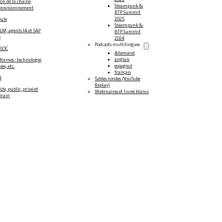
on de la chaîne
Steampunk &
provisionnement
BTP Summit
2025
oule
Steampunk &
LM, agents IA et SAP
BTP Summit
e
2024
Podcasts multilingues
/BDC
Allemand
anglais
formes : technologie,
espagnol
es, etc.
français
d
Tables rondes (YouTube
Replay)
de, public, privé et
Webinaires et livres blancs
erain