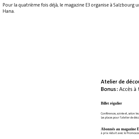
Pour la quatrième fois déjà, le magazine E3 organise à Salzbourg 
Hana.
Atelier de déco
Bonus :
Accès à 
Billet régulier
Conférences, soirée et, selon le
Les places pour l'atelier de déc
Abonnés au magazine E
à prix réduit avec le Promoc