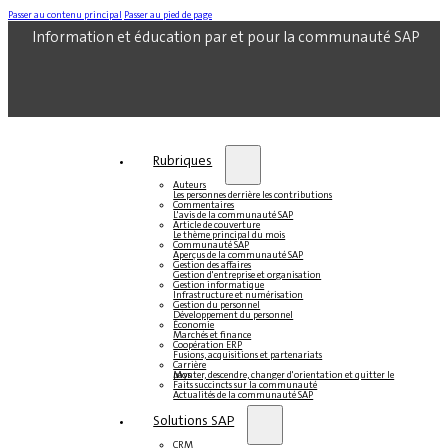
Passer au contenu principal
Passer au pied de page
Information et éducation par et pour la communauté SAP
Rubriques
Auteurs
Les personnes derrière les contributions
Commentaires
L'avis de la communauté SAP
Article de couverture
Le thème principal du mois
Communauté SAP
Aperçus de la communauté SAP
Gestion des affaires
Gestion d'entreprise et organisation
Gestion informatique
Infrastructure et numérisation
Gestion du personnel
Développement du personnel
Économie
Marchés et finance
Coopération ERP
Fusions, acquisitions et partenariats
Carrière
Monter, descendre, changer d'orientation et quitter le pays
Faits succincts sur la communauté
Actualités de la communauté SAP
Solutions SAP
CRM