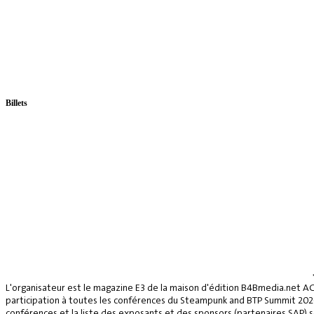
Billets
L'organisateur est le magazine E3 de la maison d'édition B4Bmedia.net A
participation à toutes les conférences du Steampunk and BTP Summit 2026, 
conférences et la liste des exposants et des sponsors (partenaires SAP) se