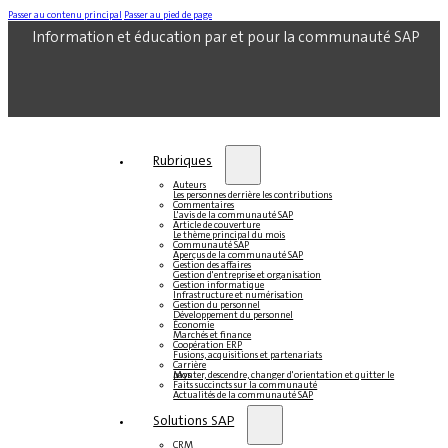
Passer au contenu principal
Passer au pied de page
Information et éducation par et pour la communauté SAP
Rubriques
Auteurs
Les personnes derrière les contributions
Commentaires
L'avis de la communauté SAP
Article de couverture
Le thème principal du mois
Communauté SAP
Aperçus de la communauté SAP
Gestion des affaires
Gestion d'entreprise et organisation
Gestion informatique
Infrastructure et numérisation
Gestion du personnel
Développement du personnel
Économie
Marchés et finance
Coopération ERP
Fusions, acquisitions et partenariats
Carrière
Monter, descendre, changer d'orientation et quitter le pays
Faits succincts sur la communauté
Actualités de la communauté SAP
Solutions SAP
CRM