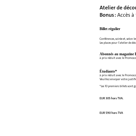
Atelier de déco
Bonus :
Accès à 
Billet régulier
Conférences, soirée et, selon le
Les places pour l'atelier de dé
Abonnés au magazine E
à prix réduit avec le Promoc
Étudiants*
à prix réduit avec le Promoc
Veuillez envoyer votre justif
*Les 10 premiers billets sont 
EUR 305 hors TVA.
EUR 590 hors TVA