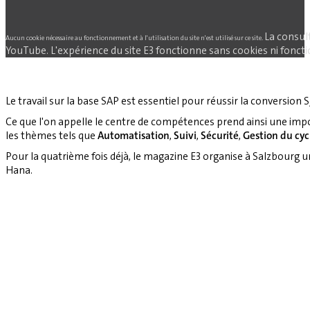
La consul
Aucun cookie nécessaire au fonctionnement et à l'utilisation du site n'est utilisé sur ce site.
YouTube. L'expérience du site E3 fonctionne sans cookies ni fonctio
Le travail sur la base SAP est essentiel pour réussir la conversion S
Ce que l'on appelle le centre de compétences prend ainsi une imp
les thèmes tels que
Automatisation
,
Suivi
,
Sécurité
,
Gestion du cyc
Pour la quatrième fois déjà, le magazine E3 organise à Salzbourg 
Hana.