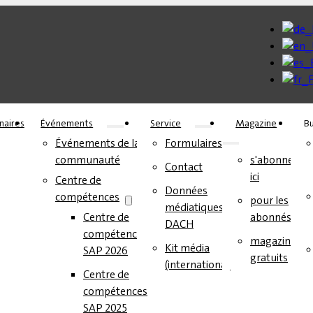
naires
Événements
Service
Magazine
Bu
Événements de la
Formulaires
communauté
s'abonner
Contact
ici
Centre de
Données
compétences
pour les
médiatiques
Centre de
abonnés
DACH
compétences
magazines
Kit média
SAP 2026
gratuits
(international)
Centre de
compétences
SAP 2025