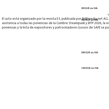
305 EUR sin IVA.
*
El acto está organizado por la revista E3, publicada por B4Bmedia.net AG.
590 EUR sin IVA.
asistencia a todas las ponencias de la Cumbre Steampunk y BTP 2026, la vis
ponencias y la lista de expositores y patrocinadores (socios de SAP) se p
390 EUR sin IVA.
290 EUR sin IVA