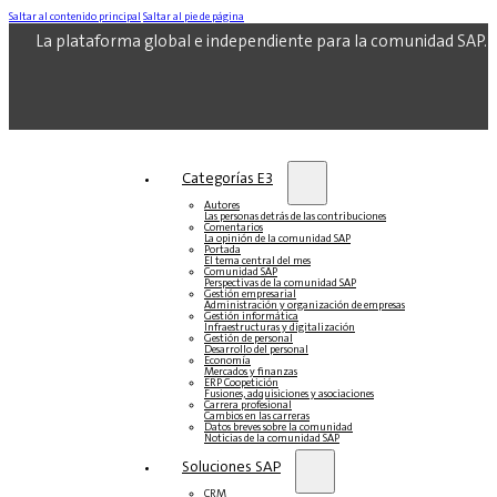
Saltar al contenido principal
Saltar al pie de página
La plataforma global e independiente para la comunidad SAP.
Categorías E3
Autores
Las personas detrás de las contribuciones
Comentarios
La opinión de la comunidad SAP
Portada
El tema central del mes
Comunidad SAP
Perspectivas de la comunidad SAP
Gestión empresarial
Administración y organización de empresas
Gestión informática
Infraestructuras y digitalización
Gestión de personal
Desarrollo del personal
Economía
Mercados y finanzas
ERP Coopetición
Fusiones, adquisiciones y asociaciones
Carrera profesional
Cambios en las carreras
Datos breves sobre la comunidad
Noticias de la comunidad SAP
Soluciones‎‎ SAP
CRM