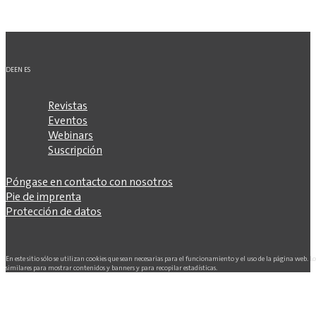
DE
EN
ES
Revistas
Eventos
Webinars
Suscripción
Póngase en contacto con nosotros
Pie de imprenta
Protección de datos
En este sitio sólo se utilizan cookies que sean necesarias para el funcionamiento y el uso de la página web. L
similares para mostrar contenidos y banners y para recopilar estadísticas.