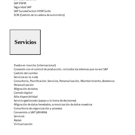
SAP EWM
Seguridad SAP
SAP SuccessFactors HXM Suite
SCM (Gestión de la cadena de suministro)
Servicios
Puesta en marcha (internacional)
Conexión con el control de producción, incluidos los sistemas que no son SAP
Gestión del cambio
Servicios en la nube
Consultoría, Planificación, Servicios, Personalización, Mantenimiento, Asistencia
Personalización
Migración de datos
Gemelo digital
Alta disponibilidad
Servicio gestionado (apoyo a la toma de decisiones)
Migración de datos heredados, armonización de datos maestros
Consultoría de organización y procesos
Conversión a SAP S/4HANA
Servicios
Apoye
Virtualización