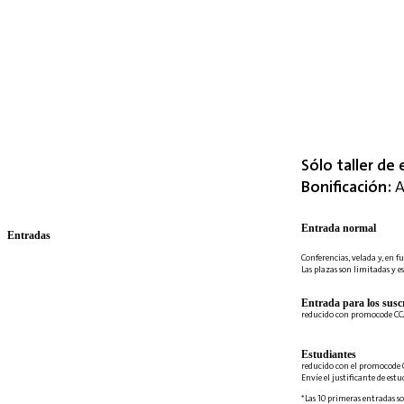
Sólo taller de 
Bonificación:
A
Entrada normal
Entradas
Conferencias, velada y, en fu
Las plazas son limitadas y es
Entrada para los suscr
reducido con promocode C
Estudiantes
reducido con el promocode 
Envíe el justificante de est
*Las 10 primeras entradas so