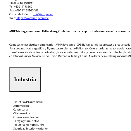
71638 Ludwigsburg
Tel: +49 7141 78560
Fax: +49 7141 78560-199
Correo electrónico:
info@mhp.com
Web:
https://www.mhp.com/de
MHP Management- und IT-Beratung GmbH es una de las principales empresas de consultoría y
Como socio tecnológico y empresarial, MHP lleva desde 1996 digitalizando los procesos y productos de s
Para la consultora de gestión y TI, una cosa es cierta: la digitalización es una de las mayores palanc
transformación de la fuerza de trabajo, la cadena de suministro y las soluciones en la nube, las platafor
en Estados Unidos, México, Reino Unido, Rumanía, India y China. Alrededor de 4.700 empleados de MHP
Industria
Industria del automóvil
Automoción
Consultoría
Ciberseguridad
Comercio electrónico
Energía y suministro
Industria manufacturera
Seguridad interior y exterior