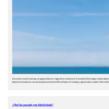
Durante mucho tiempo, el especialista en ingeniería mecánica Trumpf de Ditzingen había desarroll
descentralizadas en varios emplazamientos dificultaban el trabajo y generaban costes informático
¿Qué ha pasado con blockchain?