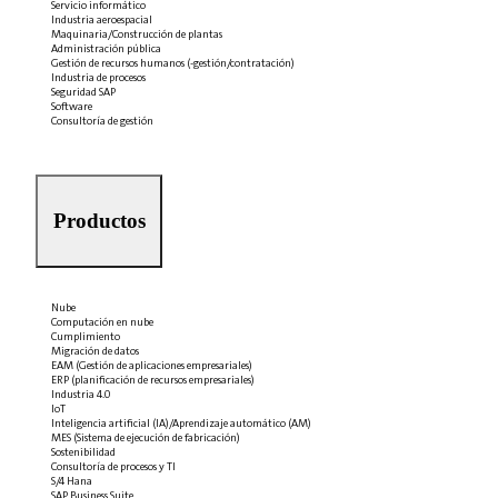
Servicio informático
Industria aeroespacial
Maquinaria/Construcción de plantas
Administración pública
Gestión de recursos humanos (-gestión/contratación)
Industria de procesos
Seguridad SAP
Software
Consultoría de gestión
Productos
Nube
Computación en nube
Cumplimiento
Migración de datos
EAM (Gestión de aplicaciones empresariales)
ERP (planificación de recursos empresariales)
Industria 4.0
IoT
Inteligencia artificial (IA)/Aprendizaje automático (AM)
MES (Sistema de ejecución de fabricación)
Sostenibilidad
Consultoría de procesos y TI
S/4 Hana
SAP Business Suite