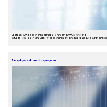
En otoño de 2022, a las empresas alemanas les faltaban 137.000 expertos en TI,
según la asociación Bitkom. Solo el 8% de las empresas encuestadas opinaba que el suministro exist
Cockpit para el control de proyectos