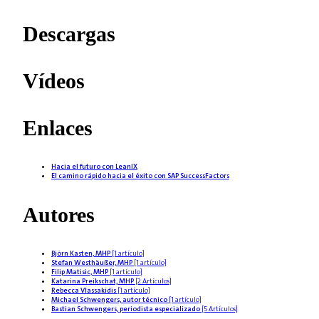
Descargas
Vídeos
Enlaces
Hacia el futuro con LeanIX
El camino rápido hacia el éxito con SAP SuccessFactors
Autores
Björn Kasten, MHP
[1 artículo]
Stefan Westhäußer, MHP
[1 artículo]
Filip Matisic, MHP
[1 artículo]
Katarina Preikschat, MHP
[2 Artículos]
Rebecca Vlassakidis
[1 artículo]
Michael Schwengers, autor técnico
[1 artículo]
Bastian Schwengers, periodista especializado
[5 Artículos]