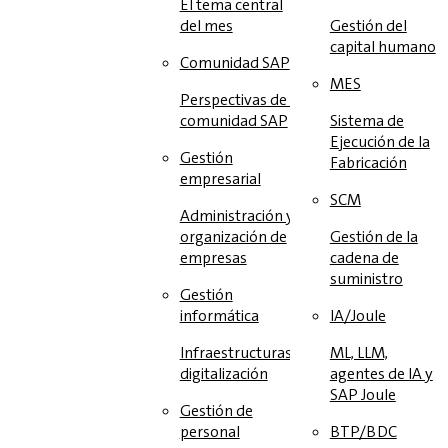
El tema central
del mes
Gestión del
capital humano
Comunidad SAP
MES
Perspectivas de la
comunidad SAP
Sistema de
Ejecución de la
Gestión
Fabricación
empresarial
SCM
Administración y
organización de
Gestión de la
empresas
cadena de
suministro
Gestión
informática
IA/Joule
Infraestructuras y
ML, LLM,
digitalización
agentes de IA y
SAP Joule
Gestión de
personal
BTP/BDC