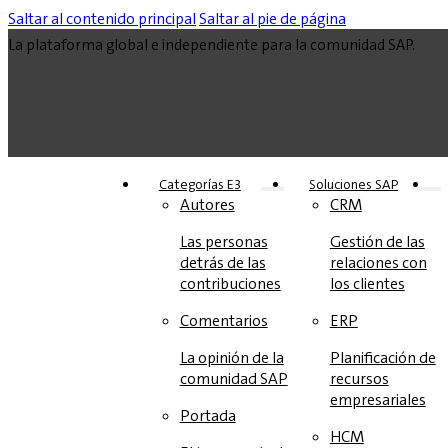
Saltar al contenido principal
Saltar al pie de página
La plataforma global e independiente para la comunidad SAP.
Categorías E3
Soluciones‎‎ SAP
Autores
CRM
Las personas
Gestión de las
detrás de las
relaciones con
contribuciones
los clientes
Comentarios
ERP
La opinión de la
Planificación de
comunidad SAP
recursos
empresariales
Portada
HCM