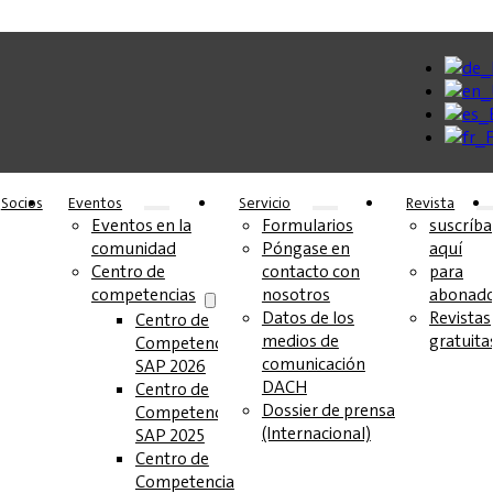
Socios
Eventos
Servicio
Revista
Eventos en la
Formularios
suscríba
comunidad
Póngase en
aquí
Centro de
contacto con
para
competencias
nosotros
abonad
Datos de los
Revistas
Centro de
medios de
gratuita
Competencia
comunicación
SAP 2026
DACH
Centro de
Dossier de prensa
Competencia
(Internacional)
SAP 2025
Centro de
Competencia