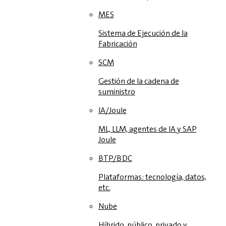
MES
Sistema de Ejecución de la
Fabricación
SCM
Gestión de la cadena de
suministro
IA/Joule
ML, LLM, agentes de IA y SAP
Joule
BTP/BDC
Plataformas: tecnología, datos,
etc.
Nube
Híbrido, público, privado y