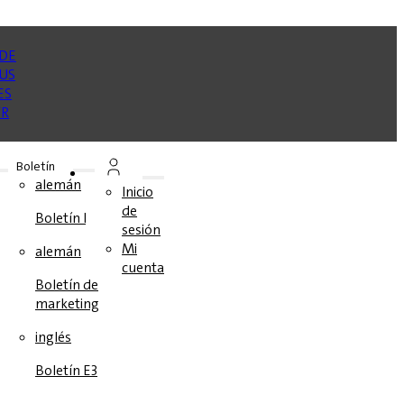
Boletín
se
alemán
Inicio
de
Boletín E3
sesión
os
Mi
alemán
cuenta
s
Boletín de
marketing
inglés
Boletín E3