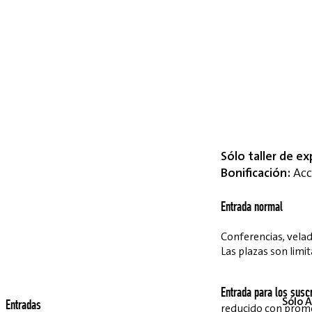
Sólo taller de ex
Bonificación:
Acce
Entrada normal
Conferencias, velada
Las plazas son limit
Entrada para los suscr
Sólo A
Entradas
reducido con pro