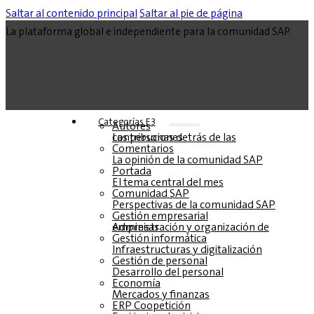
Saltar al contenido principal
Saltar al pie de página
La plataforma global e independiente para la comunidad SAP.
Categorías E3
Autores
Las personas detrás de las contribuciones
Comentarios
La opinión de la comunidad SAP
Portada
El tema central del mes
Comunidad SAP
Perspectivas de la comunidad SAP
Gestión empresarial
Administración y organización de empresas
Gestión informática
Infraestructuras y digitalización
Gestión de personal
Desarrollo del personal
Economía
Mercados y finanzas
ERP Coopetición