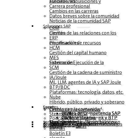
Fusiones, adquisiciones y asociaciones
Carrera profesional
Cambios en las carreras
Datos breves sobre la comunidad
Noticias de la comunidad SAP
Soluciones‎‎ SAP
CRM
Gestión de las relaciones con los clientes
ERP
Planificación de recursos empresariales
HCM
Gestión del capital humano
MES
Sistema de Ejecución de la Fabricación
SCM
Gestión de la cadena de suministro
IA/Joule
ML, LLM, agentes de IA y SAP Joule
BTP/BDC
Plataformas: tecnología, datos, etc.
Nube
Híbrido, público, privado y soberano
Socios
Eventos
Eventos en la comunidad
Centro de competencias
Centro de Competencia SAP 2026
Centro de Competencia SAP 2025
Centro de Competencia SAP 2024
Centro de Competencia SAP 2023
Steampunk y BTP
Cumbre Steampunk y BTP 2026
Cumbre Steampunk y BTP 2025,
Cumbre Steampunk y BTP 2024
Podcasts multilingües
Mesas redondas (reproducción en YouTube)
Seminarios web y libros blancos
alemán
inglés
español
francés
Servicio
Formularios
Póngase en contacto con nosotros
Datos de los medios de comunicación DACH
Dossier de prensa (Internacional)
Revista
suscríbase aquí
para abonados
Revistas gratuitas
Boletín
alemán
Boletín E3