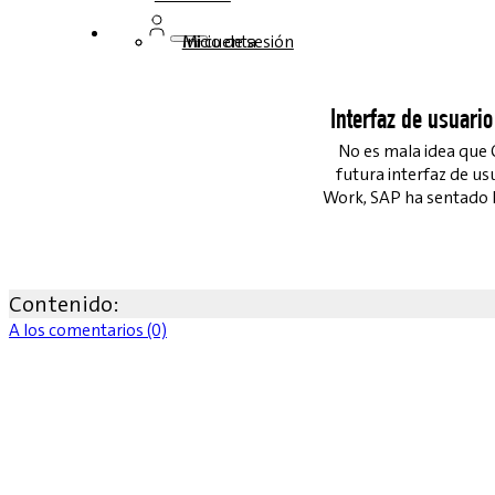
Inicio de sesión
Mi cuenta
Interfaz de usuario
No es mala idea que C
futura interfaz de us
Work, SAP ha sentado l
Contenido:
A los comentarios (0)