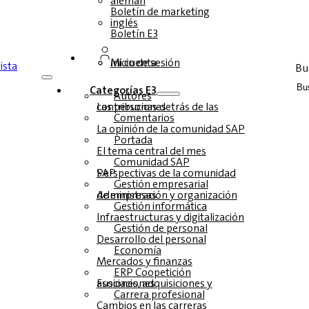
alemán
Boletín de marketing
inglés
Boletín E3
Inicio de sesión
Mi cuenta
Bu
Categorías E3
Autores
Las personas detrás de las contribuciones
Comentarios
La opinión de la comunidad SAP
Portada
El tema central del mes
Comunidad SAP
Perspectivas de la comunidad SAP
Gestión empresarial
Administración y organización de empresas
Gestión informática
Infraestructuras y digitalización
Gestión de personal
Desarrollo del personal
Economía
Mercados y finanzas
ERP Coopetición
Fusiones, adquisiciones y asociaciones
Carrera profesional
Cambios en las carreras