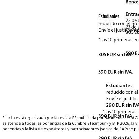
Bono
:
Entra
Estudiantes
22 de 
reducido con el p
23 de 
Envíe el justifican
305 EU
*Las 10 primeras en
590 EU
305 EUR sin IVA.
590 EUR sin IVA.
Estudiantes
reducido con e
Envíe el justif
290 EUR sin IV
*Las 10 primeras 
390 EUR sin IVA.
El acto está organizado por la revista E3, publicada por B4Bmedia.net AG.
asistencia a todas las ponencias de la Cumbre Steampunk y BTP 2026, la vis
ponencias y la lista de expositores y patrocinadores (socios de SAP) se p
290 EUR sin IVA