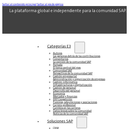
Saltar al contenido principal
Saltar al pie de página
La plataforma global e independiente para la comunidad SAP.
Categorías E3
Autores
Las personas detrás de las contribuciones
Comentarios
La opinión de la comunidad SAP
Portada
El tema central del mes
Comunidad SAP
Perspectivas de la comunidad SAP
Gestión empresarial
Administración y organización de empresas
Gestión informática
Infraestructuras y digitalización
Gestión de personal
Desarrollo del personal
Economía
Mercados y finanzas
ERP Coopetición
Fusiones, adquisiciones y asociaciones
Carrera profesional
Cambios en las carreras
Datos breves sobre la comunidad
Noticias de la comunidad SAP
Soluciones‎‎ SAP
CRM