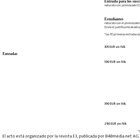
Entrada para los suscr
reducido con promocode C
Estudiantes
reducido con el promocode 
Envíe el justificante de est
*Las 10 primeras entradas so
305 EUR sin IVA.
Entradas
590 EUR sin IVA.
390 EUR sin IVA.
290 EUR sin IVA
*
El acto está organizado por la revista E3, publicada por B4Bmedia.net AG.