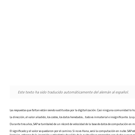
Este texto ha sido traducido automáticamente del alemán al español.
Las respuestas que faltan están siendo sustituidas por la digitalización. Casi ninguna comunidad lo 
La dirección, el valor añadido, los costes, los datos heredados... todo es inmaterial e insignificante. Lo
Durante tres años, SAP se tambaleó de un récord de velocidad de la base de datos de computación en m
El significado y el valor se quedaron por el camino. Si no es Hana, será la computación en nube. SAP
licencias, retorno de la inversión y estrategia de salida de la nube sólo se responden con dudas o no se 