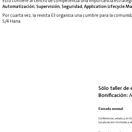
Esto confiere al centro de competencia una importancia estratég
Automatización
,
Supervisión
,
Seguridad
,
Application Lifecycle 
Por cuarta vez, la revista E3 organiza una cumbre para la comuni
S/4 Hana.
Sólo taller de 
Bonificación:
A
Entrada normal
Conferencias, velada y, en fu
Las plazas son limitadas y es