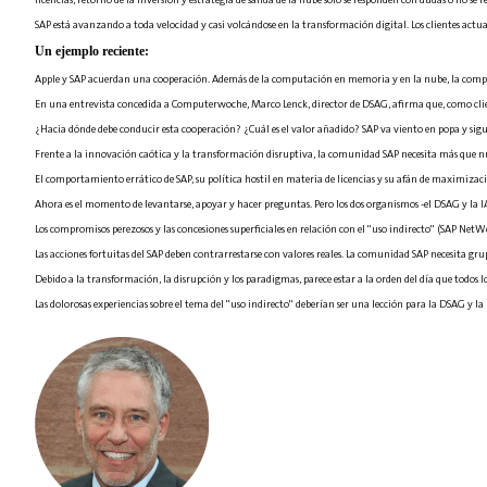
SAP está avanzando a toda velocidad y casi volcándose en la transformación digital. Los clientes actua
Un ejemplo reciente:
Apple y SAP acuerdan una cooperación. Además de la computación en memoria y en la nube, la comput
En una entrevista concedida a Computerwoche, Marco Lenck, director de DSAG, afirma que, como client
¿Hacia dónde debe conducir esta cooperación? ¿Cuál es el valor añadido? SAP va viento en popa y sigu
Frente a la innovación caótica y la transformación disruptiva, la comunidad SAP necesita más que n
El comportamiento errático de SAP, su política hostil en materia de licencias y su afán de maximizac
Ahora es el momento de levantarse, apoyar y hacer preguntas. Pero los dos organismos -el DSAG y la
Los compromisos perezosos y las concesiones superficiales en relación con el "uso indirecto" (SAP Net
Las acciones fortuitas del SAP deben contrarrestarse con valores reales. La comunidad SAP necesita grupo
Debido a la transformación, la disrupción y los paradigmas, parece estar a la orden del día que todos lo
Las dolorosas experiencias sobre el tema del "uso indirecto" deberían ser una lección para la DSAG y 